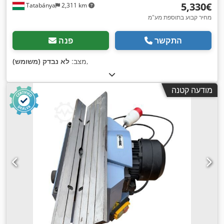
‏5,330 ‏€
Tatabánya
2,311 km
מחיר קבוע בתוספת מע"מ
התקשר
פנה
,
מצב:
לא נבדק (משומש)
מודעה קטנה