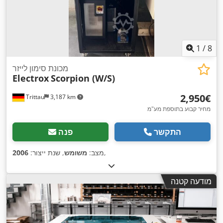
1
/
8
מכונת סימון לייזר
Electrox
Scorpion (W/S)
‏2,950 ‏€
Trittau
3,187 km
מחיר קבוע בתוספת מע"מ
התקשר
פנה
,
מצב:
משומש
, שנת ייצור:
2006
מודעה קטנה