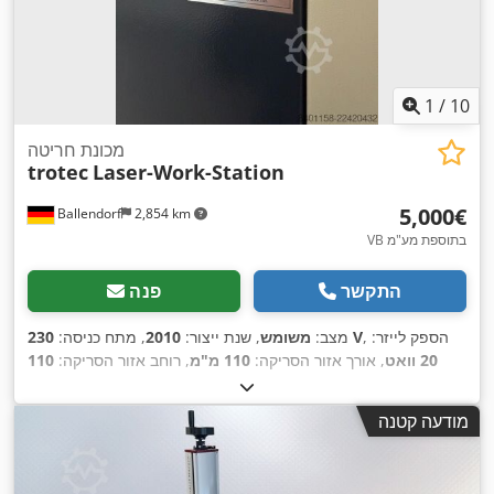
1
/
10
מכונת חריטה
trotec
Laser-Work-Station
‏5,000 ‏€
Ballendorf
2,854 km
VB בתוספת מע"מ
התקשר
פנה
, הספק לייזר:
230 V
מצב:
משומש
, שנת ייצור:
2010
, מתח כניסה:
20 וואט
, אורך אזור הסריקה:
110 מ"מ
, רוחב אזור הסריקה:
110
400
, מרחק תנועה בציר Y:
300 מ"מ
, מרחק נסיעה בציר X:
מ"מ
300 מ"מ
, אורך שולחן:
300 מ"מ
, רוחב
, מרחק תנועה ציר Z:
מ"מ
מודעה קטנה
, גובה עבודה:
300 מ"מ
,
1,064 nm
שולחן:
400 מ"מ
, אורך גל לייזר:
,
תדירות כניסה:
50 הרץ
, רוחב עבודה:
400 מ"מ