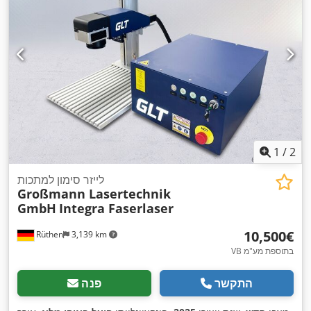
1
/
2
לייזר סימון למתכות
Großmann Lasertechnik
GmbH
Integra Faserlaser
‏10,500 ‏€
Rüthen
3,139 km
VB בתוספת מע"מ
התקשר
פנה