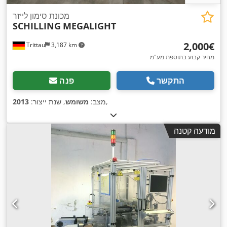
מכונת סימון לייזר
SCHILLING
MEGALIGHT
‏2,000 ‏€
Trittau
3,187 km
מחיר קבוע בתוספת מע"מ
התקשר
פנה
,
מצב:
משומש
, שנת ייצור:
2013
מודעה קטנה