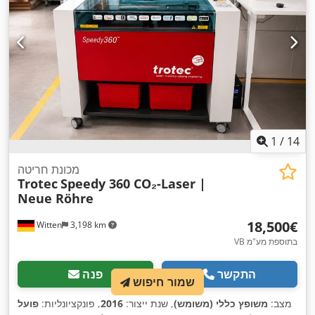
1
/
14
מכונת חריטה
Trotec
Speedy 360 CO₂-Laser |
Neue Röhre
‏18,500 ‏€
Witten
3,198 km
VB בתוספת מע"מ
התקשר
פנה
שמור חיפוש
מצב:
משופץ כללי (משומש)
, שנת ייצור:
2016
, פונקציונליות:
פועל