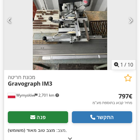
1
/
10
מכונת חריטה
Gravograph
IM3
‏797 ‏€
Wymysłów
2,701 km
מחיר קבוע בתוספת מע"מ
התקשר
פנה
,
מצב:
מצב טוב מאוד (משומש)