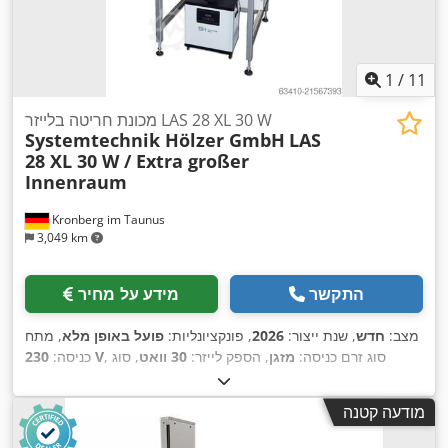
1
/
11
מכונת חריטה בלייזר LAS 28 XL 30 W
Systemtechnik Hölzer GmbH
LAS
28 XL 30 W / Extra großer
Innenraum
Kronberg im Taunus
3,049 km
התקשר
מידע על מחיר
מצב:
חדש
, שנת ייצור:
2026
, פונקציונליות:
פועל באופן מלא
, מתח
, סוג זרם כניסה:
מזגן
, הספק לייזר:
30 וואט
, סוג
230 V
כניסה:
קירור:
אוויר
, רוחב כולל:
800 מ"מ
, גובה כולל:
2,000 מ"מ
, אורך
כולל:
900 מ"מ
, משקל כולל:
120 ק"ג
, משך האחריות:
12 חודשים
,
מודעה קטנה
סוג כיוונון גובה:
חשמלי
, רוחב פתיחת דלת:
700 מ"מ
, גובה פתח
הדלת:
340 מ"מ
, אורך אזור הסריקה:
150 מ"מ
, רוחב אזור הסריקה: