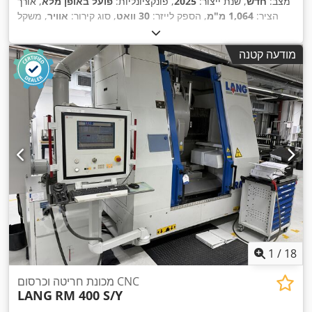
מצב:
חדש
, שנת ייצור:
2025
, פונקציונליות:
פועל באופן מלא
, אורך
הציר:
1,064 מ"מ
, הספק לייזר:
30 וואט
, סוג קירור:
אוויר
, משקל
כולל:
35 ק"ג
, משך האחריות:
12 חודשים
, אורך אזור הסריקה:
220
,
מ"מ
, רוחב אזור הסריקה:
220 מ"מ
מודעה קטנה
1
/
18
מכונת חריטה וכרסום CNC
LANG
RM 400 S/Y