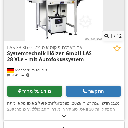
1
/
12
LAS 28 XLe - עם מערכת פוקוס אוטומטי
Systemtechnik Hölzer GmbH
LAS
28 XLe - mit Autofokussystem
Kronberg im Taunus
3,049 km
התקשר
מידע על מחיר
מצב:
חדש
, שנת ייצור:
2026
, פונקציונליות:
פועל באופן מלא
, מתח
, הספק לייזר:
30 וואט
, סוג קירור:
אוויר
, רוחב כולל:
230 V
כניסה:
1,550 מ"מ
, גובה כולל:
2,050 מ"מ
, אורך כולל:
900 מ"מ
, משקל
כולל:
120 ק"ג
, סוג כיוונון גובה:
חשמלי
, רוחב פתיחת דלת:
700
מ"מ
, גובה פתח הדלת:
400 מ"מ
, אורך אזור הסריקה:
150 מ"מ
,