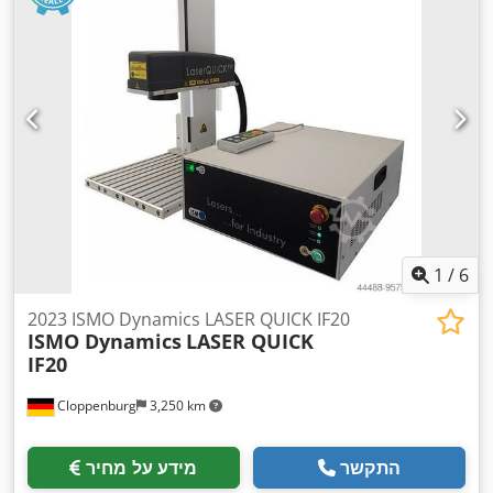
, רוחב נדרש:
800 מ"מ
, אורך גל לייזר:
16 A
150 מ"מ
, זרם כניסה:
, גובה עבודה:
900 מ"מ
, דרישת שטח אורך:
900 מ"מ
,
1,064 nm
, טמפרטורת סביבה
15 °C
טמפרטורת סביבה (מינימום):
, תדירות כניסה:
50 הרץ
, סוג לייזר:
לייזר סיבים
,
35 °C
(מקסימלית):
,
ציוד:
פליטת עשן
1
/
6
2023 ISMO Dynamics LASER QUICK IF20
ISMO Dynamics
LASER QUICK
IF20
Cloppenburg
3,250 km
התקשר
מידע על מחיר