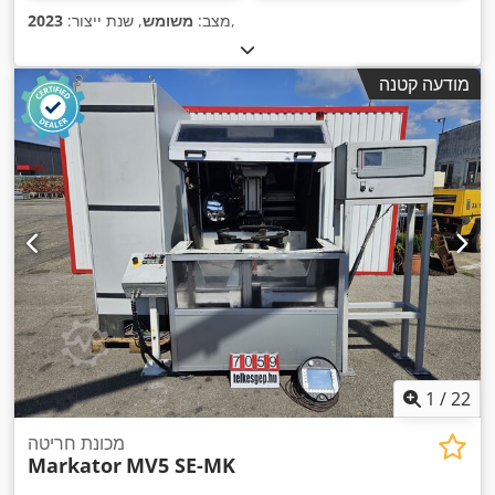
,
מצב:
משומש
, שנת ייצור:
2023
מודעה קטנה
1
/
22
מכונת חריטה
Markator
MV5 SE-MK