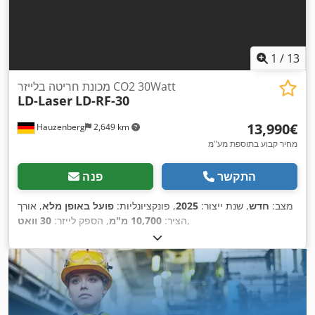
1
/
13
מכונת חריטה בלייזר CO2 30Watt
LD-Laser
LD-RF-30
‏13,990 ‏€
Hauzenberg
2,649 km
מחיר קבוע בתוספת מע"מ
התקשר
פנה
מצב:
חדש
, שנת ייצור:
2025
, פונקציונליות:
פועל באופן מלא
, אורך
,
הציר:
10,700 מ"מ
, הספק לייזר:
30 וואט