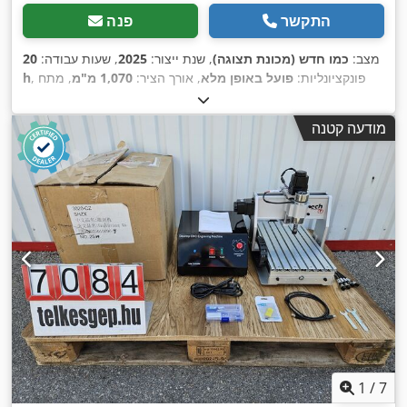
התקשר
פנה
מצב:
כמו חדש (מכונת תצוגה)
, שנת ייצור:
2025
, שעות עבודה:
20
, פונקציונליות:
פועל באופן מלא
, אורך הציר:
1,070 מ"מ
, מתח
h
, סוג זרם כניסה:
מזגן
, הספק לייזר:
30 וואט
, סוג
230 V
כניסה:
,
, ציוד:
תא נהג
1,070 nm
קירור:
אוויר
, אורך גל לייזר:
מודעה קטנה
1
/
7