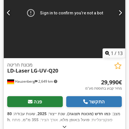
1
/
13
מכונת חריטה
LD-Laser
LG-UV-Q20
‏29,990 ‏€
Hauzenberg
2,649 km
מחיר קבוע בתוספת מע"מ
התקשר
פנה
מצב:
כמו חדש (מכונת תצוגה)
, שנת ייצור:
2025
, שעות עבודה:
80
, פונקציונליות:
פועל באופן מלא
, אורך הציר:
355 מ"מ
, מתח
h
, סוג זרם כניסה:
מזגן
, הספק לייזר:
20 וואט
, סוג
230 V
כניסה: