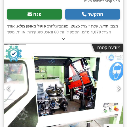
מחיר קבוע בתוספת מע"מ
התקשר
פנה
מצב:
חדש
, שנת ייצור:
2025
, פונקציונליות:
פועל באופן מלא
, אורך
הציר:
1,070 מ"מ
, הספק לייזר:
60 וואט
, סוג קירור:
אוויר
, משך
,
, ציוד:
תא נהג
1,070 nm
האחריות:
12 חודשים
, אורך גל לייזר:
מודעה קטנה