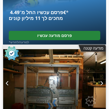
*
פרסם עכשיו החל מ־‏4.49 ‏€
מחכים לך
11 מיליון קונים
פרסם מודעה עכשיו
*למודעה/לחודש
מודעה קטנה