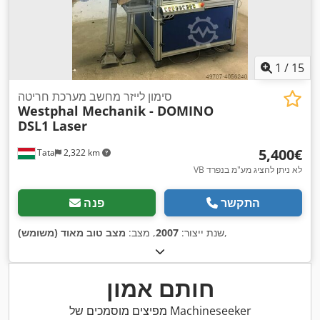
1
/
15
סימון לייזר מחשב מערכת חריטה
Westphal Mechanik - DOMINO
DSL1 Laser
‏5,400 ‏€
Tata
2,322 km
VB לא ניתן להציג מע"מ בנפרד
התקשר
פנה
,
שנת ייצור:
2007
, מצב:
מצב טוב מאוד (משומש)
חותם אמון
מפיצים מוסמכים של Machineseeker