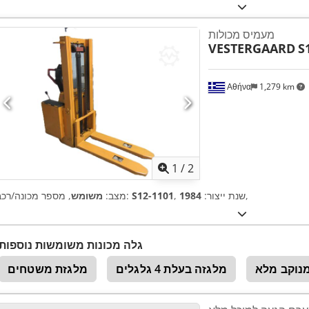
מעמיס מכולות
VESTERGAARD
S
Αθήνα
1,279 km
1
/
2
,
, שנת ייצור:
1984
S12-1101
, מספר מכונה/רכב:
מצב:
משומש
גלה מכונות משומשות נוספות
נוקב מלא
מלגזה בעלת 4 גלגלים
מלגזת משטחים