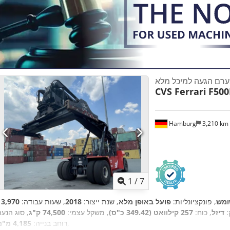
רם הגעה למיכל מלא
CVS Ferrari
F500
Hamburg
3,210 km
1
/
7
מש
, פונקציונליות:
פועל באופן מלא
, שנת ייצור:
2018
, שעות עבודה:
:
דיזל
, כוח:
257 קילוואט (349.42 כ"ס)
, משקל עצמי:
74,500 ק"ג
,
רוחב בנייה:
4,185 מ"מ