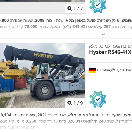
1
/
7
ומש
, פונקציונליות:
פועל באופן מלא
, שנת ייצור:
2008
, שעות עבודה:
:
דיזל
, כוח:
257 קילוואט (349.42 כ"ס)
, משקל עצמי:
70,000 ק"ג
רם הגעה למיכל מלא
Hyster
RS46-41X
Hamburg
3,210 km
1
/
9
מש
, פונקציונליות:
פועל באופן מלא
, שנת ייצור:
2021
, שעות עבודה:
דלק:
דיזל
, כוח:
240 קילוואט (326.31 כ"ס)
, אורך כולל:
9,250 מ"מ
,
רוחב בנייה:
4,204 מ"מ