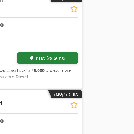
מע
מידע על מחיר
, יכולת העמסה:
45,000 ק"ג
,
15,950 h
מצב:
משו
,
Diesel
, סוג הנעה:
גובה ה
מודעה קטנה
H