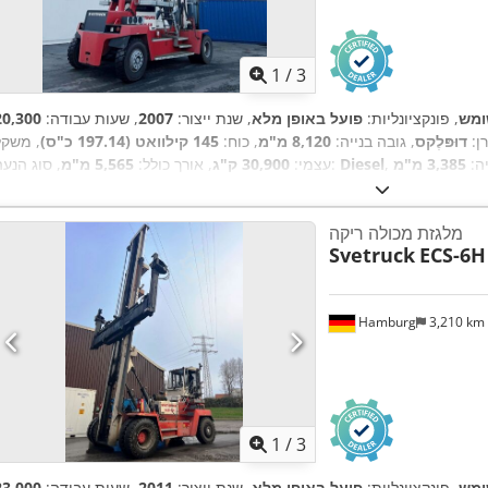
1
/
3
מש
, פונקציונליות:
פועל באופן מלא
, שנת ייצור:
2007
, שעות עבודה:
רן:
דוּפּלֶקס
, גובה בנייה:
8,120 מ"מ
, כוח:
145 קילוואט (197.14 כ"ס)
, משקל
יה:
3,385 מ"מ
Diesel
, סוג הנעה:
עצמי:
30,900 ק"ג
, אורך כולל:
5,565 מ"מ
מלגזת מכולה ריקה
Svetruck
ECS-6H
Hamburg
3,210 km
1
/
3
מש
, פונקציונליות:
פועל באופן מלא
, שנת ייצור:
2011
, שעות עבודה: