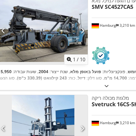
רם הגעה למיכל מלא
SMV
SC4527CA5
Hamburg
3,210 km
1
/
10
מש
, פונקציונליות:
פועל באופן מלא
, שנת ייצור:
2004
, שעות עבודה:
רמה:
14,700 מ"מ
, סוג דלק:
דיזל
, כוח:
243 קילוואט (330.39 כ"ס)
מלגזת מכולה ריקה
Svetruck
16CS-5
Hamburg
3,210 km