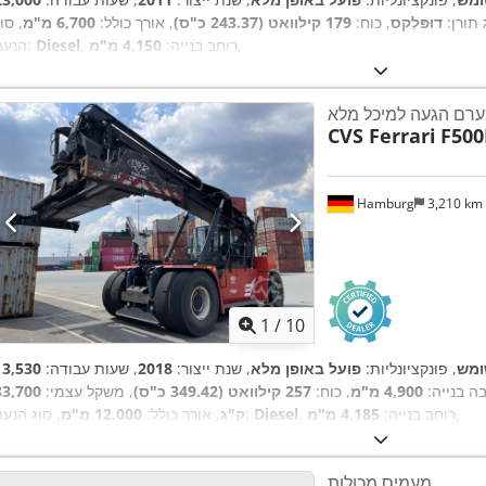
 תורן:
דוּפּלֶקס
, כוח:
179 קילוואט (243.37 כ"ס)
, אורך כולל:
6,700 מ"מ
, סו
,
, רוחב בנייה:
4,150 מ"מ
Diesel
הנעה:
רם הגעה למיכל מלא
CVS Ferrari
F500
Hamburg
3,210 km
1
/
10
מש
, פונקציונליות:
פועל באופן מלא
, שנת ייצור:
2018
, שעות עבודה:
בה בנייה:
4,900 מ"מ
, כוח:
257 קילוואט (349.42 כ"ס)
, משקל עצמי:
83,700
,
, רוחב בנייה:
4,185 מ"מ
Diesel
, סוג הנעה:
ק"ג
, אורך כולל:
12,000 מ"מ
מעמיס מכולות