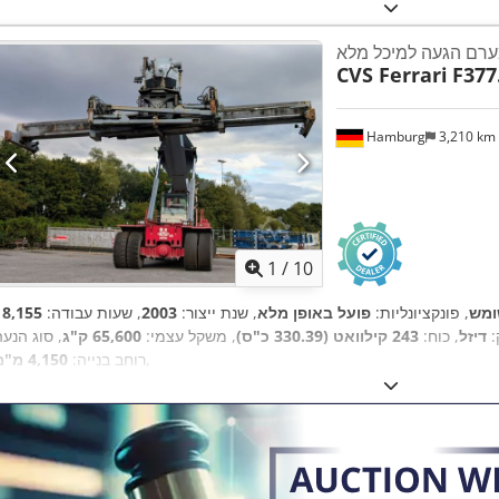
רם הגעה למיכל מלא
CVS Ferrari
F377
Hamburg
3,210 km
1
/
10
מש
, פונקציונליות:
פועל באופן מלא
, שנת ייצור:
2003
, שעות עבודה:
:
דיזל
, כוח:
243 קילוואט (330.39 כ"ס)
, משקל עצמי:
65,600 ק"ג
,
רוחב בנייה:
4,150 מ"מ