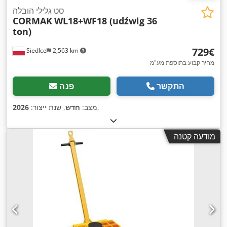
סט גלילי הובלה
CORMAK
WL18+WF18 (udźwig 36
ton)
‏729 ‏€
Siedlce
2,563 km
מחיר קבוע בתוספת מע"מ
התקשר
פנה
,
מצב:
חדש
, שנת ייצור:
2026
מודעה קטנה