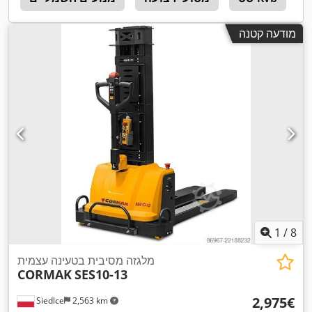
מודעה קטנה
1
/
8
מלגזה מסיבית בטעינה עצמית
CORMAK
SES10-13
‏2,975 ‏€
Siedlce
2,563 km