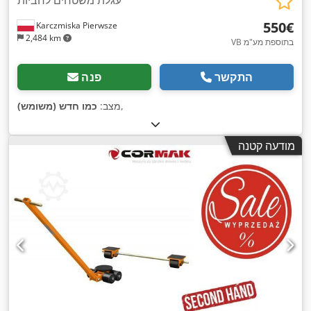
‏550 ‏€
Karczmiska Pierwsze
2,484 km
VB בתוספת מע"מ
התקשר
פנה
,
מצב:
כמו חדש (משומש)
מודעה קטנה