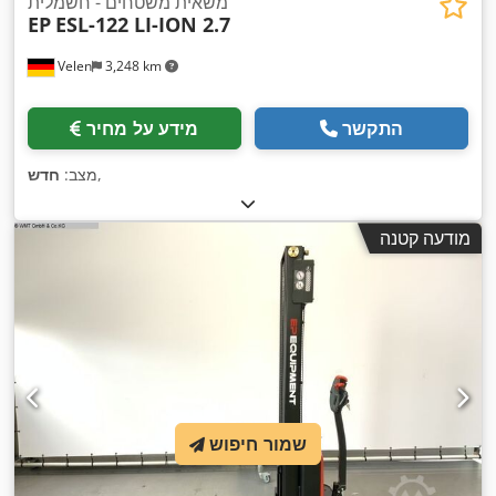
משאית משטחים - חשמלית
EP
ESL-122 LI-ION 2.7
Velen
3,248 km
התקשר
מידע על מחיר
,
מצב:
חדש
מודעה קטנה
שמור חיפוש