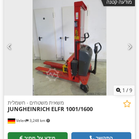
מודעה קטנה
1
/
9
משאית משטחים - חשמלית
JUNGHEINRICH
ELFR 1001/1600
Velen
3,248 km
התקשר
מידע על מחיר