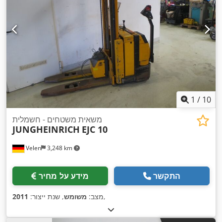
1
/
10
משאית משטחים - חשמלית
JUNGHEINRICH
EJC 10
Velen
3,248 km
התקשר
מידע על מחיר
,
מצב:
משומש
, שנת ייצור:
2011