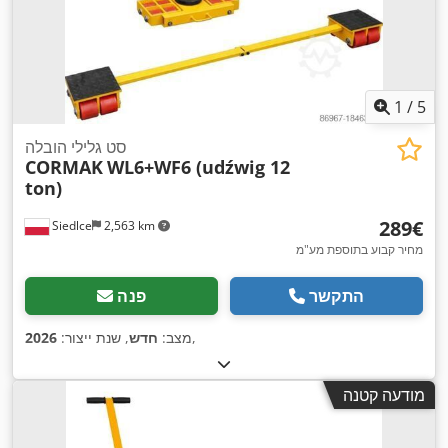
1
/
5
סט גלילי הובלה
CORMAK
WL6+WF6 (udźwig 12
ton)
‏289 ‏€
Siedlce
2,563 km
מחיר קבוע בתוספת מע"מ
התקשר
פנה
,
מצב:
חדש
, שנת ייצור:
2026
מודעה קטנה