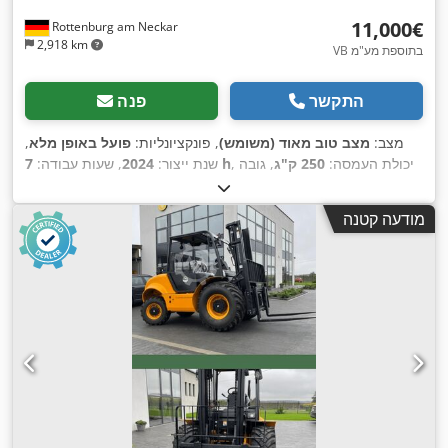
‏11,000 ‏€
Rottenburg am Neckar
2,918 km
VB בתוספת מע"מ
התקשר
פנה
מצב:
מצב טוב מאוד (משומש)
, פונקציונליות:
פועל באופן מלא
,
, יכולת העמסה:
250 ק"ג
, גובה
7 h
שנת ייצור:
2024
, שעות עבודה:
הרמה:
8 מ"מ
, משקל כולל:
2,200 ק"ג
, משקל עצמי:
2,200 ק"ג
,
גובה כולל:
10 מ"מ
, אורך כולל:
2,000 מ"מ
, רוחב כולל:
800 מ"מ
,
מודעה קטנה
,
היסטוריית שירות מלאה, סימון CE
ציוד: