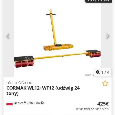
1
/
4
סט גלילי הובלה
CORMAK
WL12+WF12 (udźwig 24
tony)
‏425 ‏€
Siedlce
2,563 km
מחיר קבוע בתוספת מע"מ