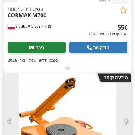
בסיס נייד למכונות
CORMAK
M700
‏55 ‏€
Siedlce
2,563 km
מחיר קבוע בתוספת מע"מ
התקשר
פנה
,
מצב:
חדש
, שנת ייצור:
2026
מודעה קטנה