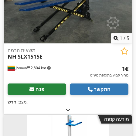
1
/
5
משאית הרמה
NH
SLX1515E
‏1 ‏€
Jonava
2,804 km
מחיר קבוע בתוספת מע"מ
התקשר
פנה
,
מצב:
חדש
מודעה קטנה