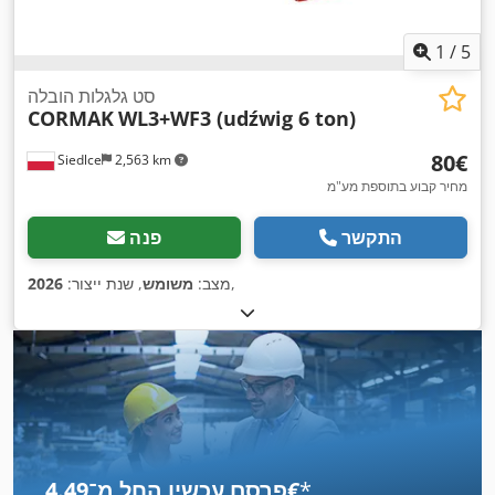
1
/
5
סט גלגלות הובלה
CORMAK
WL3+WF3 (udźwig 6 ton)
‏80 ‏€
Siedlce
2,563 km
מחיר קבוע בתוספת מע"מ
התקשר
פנה
,
מצב:
משומש
, שנת ייצור:
2026
*
פרסם עכשיו החל מ־‏4.49 ‏€