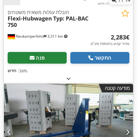
1
/
14
הובלת עגלות משאית משטחים
Flexi-Hubwagen
Typ: PAL-BAC
750
‏2,283 ‏€
Neukamperfehn
3,311 km
מחיר קבוע בתוספת מע"מ
התקשר
פנה
,
מצב:
חדש
מודעה קטנה