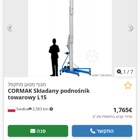
1
/
7
מנוף מטען מתקפל
CORMAK
Składany podnośnik
towarowy L15
‏1,765 ‏€
Siedlce
2,563 km
מחיר קבוע בתוספת מע"מ
התקשר
פנה