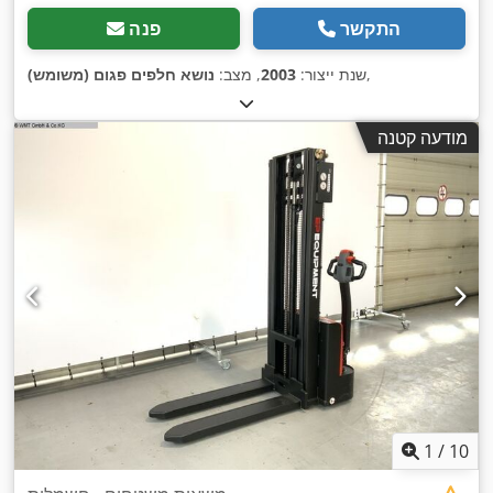
התקשר
פנה
,
שנת ייצור:
2003
, מצב:
נושא חלפים פגום (משומש)
מודעה קטנה
1
/
10