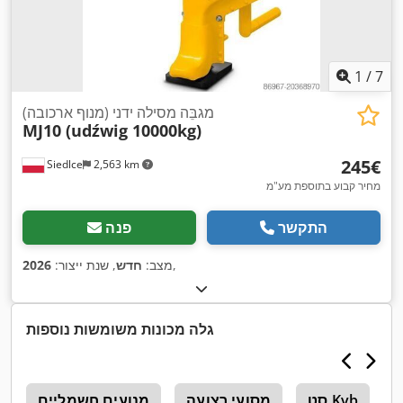
1
/
7
מגבֵּה מסילה ידני (מנוף ארכובה)
MJ10 (udźwig 10000kg)
‏245 ‏€
Siedlce
2,563 km
מחיר קבוע בתוספת מע"מ
התקשר
פנה
,
מצב:
חדש
, שנת ייצור:
2026
גלה מכונות משומשות נוספות
סט Kvb
מסועי רצועה
מנועים חשמליים
0