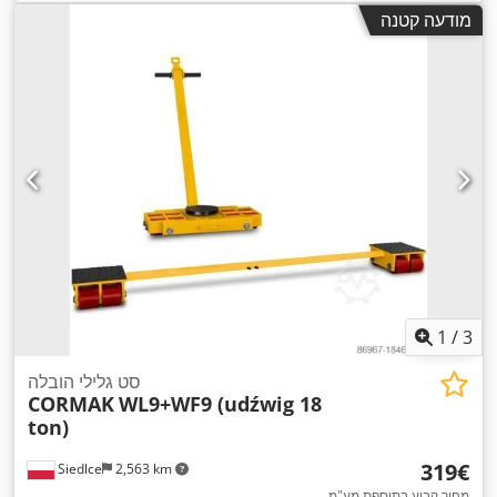
מודעה קטנה
1
/
3
סט גלילי הובלה
CORMAK
WL9+WF9 (udźwig 18
ton)
‏319 ‏€
Siedlce
2,563 km
מחיר קבוע בתוספת מע"מ