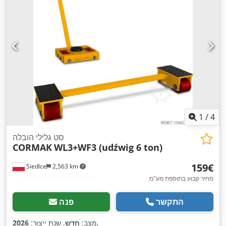
1
/
4
סט גלילי הובלה
CORMAK
WL3+WF3 (udźwig 6 ton)
‏159 ‏€
Siedlce
2,563 km
מחיר קבוע בתוספת מע"מ
התקשר
פנה
,
מצב:
חדש
, שנת ייצור:
2026