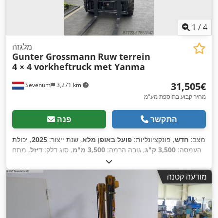
1
/
4
מלגזה
Gunter Grossmann
Ruw terrein
4 × 4 vorkheftruck met Yanma
‏31,505 ‏€
Sevenum
3,271 km
מחיר קבוע בתוספת מע"מ
התקשר
פנה
מצב:
חדש
, פונקציונליות:
פועל באופן מלא
, שנת ייצור:
2025
, יכולת
העמסה:
3,500 ק"ג
, גובה הרמה:
3,500 מ"מ
, סוג דלק:
דיזל
, מתח
, אורך המזלג:
1,220 מ"מ
, גובה כולל:
2,580 מ"מ
, אורך
12 V
סוללה:
,
כולל:
4,320 מ"מ
, רוחב כולל:
1,600 מ"מ
, ציוד:
שלדה
מודעה קטנה