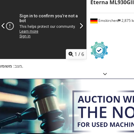
Eterna
ML930GII
Emskirchen
2,875 
1
/
6
,
מצב:
משומש