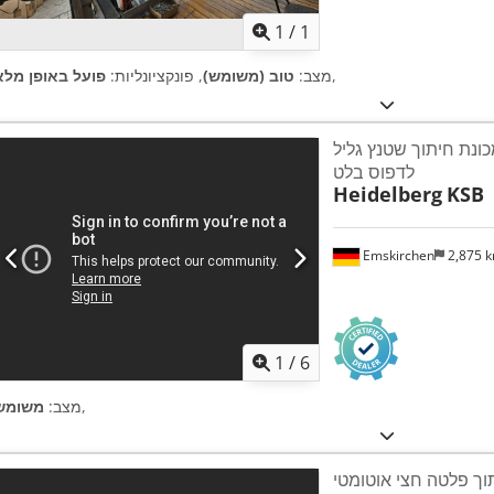
1
/
1
,
מצב:
טוב (משומש)
, פונקציונליות:
פועל באופן מלא
כונת חיתוך שטנץ גליל
לדפוס בלט
Heidelberg
KSB
Emskirchen
2,875 
1
/
6
,
מצב:
משומש
ך פלטה חצי אוטומטי