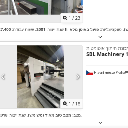
1
/
23
)
, פונקציונליות:
פועל באופן מלא
27,400 h
שנת ייצור:
2001
, שעות עבודה:
כונת חיתוך אוטומטית
SBL Machinery
1
Hlavní město Praha
1
/
18
,
מצב:
מצב טוב מאוד (משומש)
, שנת ייצור:
2018