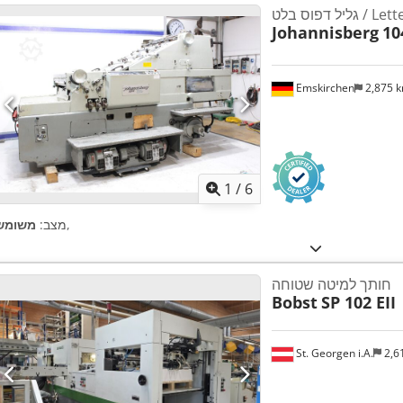
Letter Pre
Johannisberg
10
Emskirchen
2,875 
1
/
6
,
מצב:
משומש
חותך למיטה שטוחה
Bobst
SP 102 EII
St. Georgen i.A.
2,6