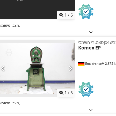
1
/
6
,
מצב:
משומש
בש אקסצנטרי חשמלי
Komex
EP
Emskirchen
2,875 
1
/
6
,
מצב:
משומש