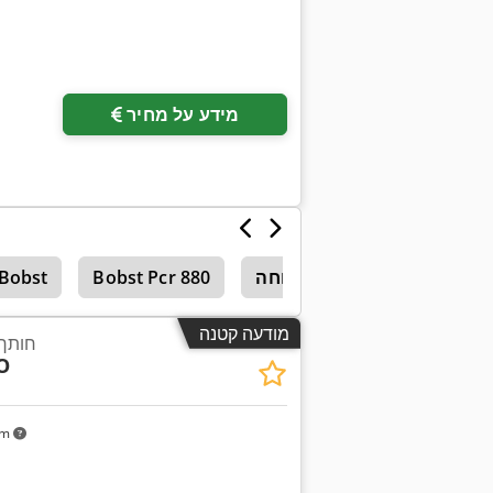
מידע על מחיר
ה שטוחה
למיטה שטוחה
Bobst Pcr 880
Bobst
מודעה קטנה
חותך 
O
km