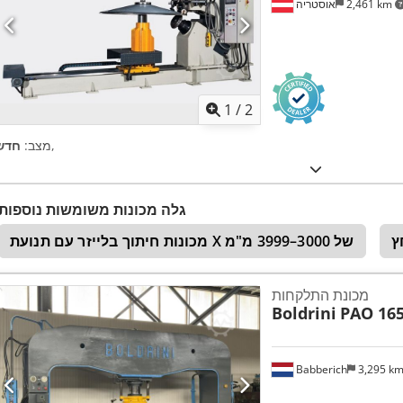
2,461 km
אוסטריה
1
/
2
,
מצב:
חדש
גלה מכונות משומשות נוספות
מכונות חיתוך בלייזר עם תנועת X של 3000–3999 מ"מ
מכונת התלקחות
Boldrini
PAO 165
Babberich
3,295 k