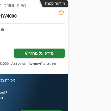
מודעה קטנה
HY/4000
m
מידע על מחיר
,
מצב:
טוב (משומש)
, משקל כולל:
13,000 ק
מכירה מיי
*
פרסם עכשיו החל מ־‏4.49 ‏€
מח