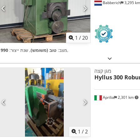
Babberich
3,295 k
1
/
20
,
מצב:
טוב (משומש)
, שנת ייצור:
1990
מגן קצה
Hyllus
300 Robu
Aprilia
2,301 km
1
/
2