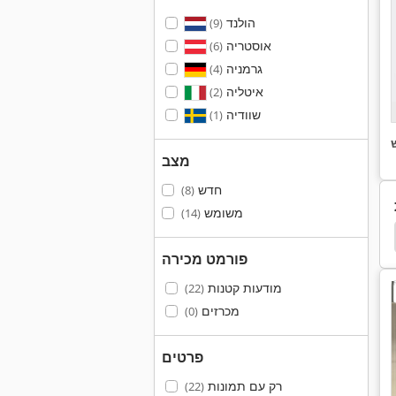
הולנד
(9)
אוסטריה
(6)
גרמניה
(4)
איטליה
(2)
שוודיה
(1)
מצב
חדש
(8)
משומש
(14)
Sahinler
מכונת קיפול
מכונת Deburring קצה
פורמט מכירה
מודעות קטנות
(22)
מכרזים
(0)
פרטים
רק עם תמונות
(22)