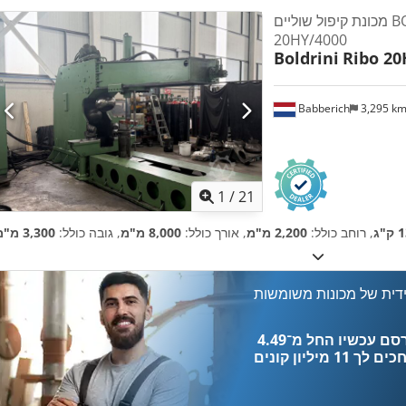
מכונת קיפול שוליים BOLDRINI - RIBO
20HY/4000
Boldrini
Ribo 20
Babberich
3,295 k
1
/
21
"ג
, רוחב כולל:
2,200 מ"מ
, אורך כולל:
8,000 מ"מ
, גובה כולל:
3,300 מ"מ
דית של מכונות משומשות
כים לך
11 מיליון קונים