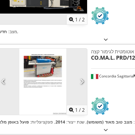
1
/
2
,
מצב:
חדש
אוטומטית לגימור קצה
CO.MA.L.
PRD/12
Concordia Sagittaria
1
/
2
:
מצב טוב מאוד (משומש)
, שנת ייצור:
2014
, פונקציונליות:
פועל באופן מלא