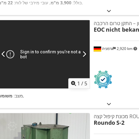
,
כולל:
3,900 מ"מ
, עובי מירבי של לוח:
22 מ"מ
ן – התקן טרום הרכבה
EOC
nicht beka
2,920 km
גרמניה
1
/
5
,
מצב:
משומש
ROUNDO - 
Roundo
S-2