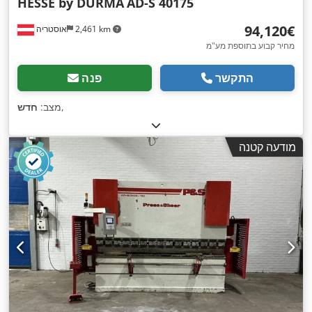
HESSE by DURMA
AD-S 40175
‏94,120 ‏€
2,461 km
אוסטריה
מחיר קבוע בתוספת מע"מ
התקשר
פנה
,
מצב:
חדש
מודעה קטנה