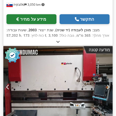
3,050 km
סלובקיה
התקשר
מידע על מחיר
מצב:
מוכן לעבודה (יד שניה)
, שנת ייצור:
2003
, שעות עבודה:
, אורך מהלך:
365 מ"מ
, גובה כולל:
3,100
173 t
, כוח לחץ:
57,202 h
, מספר
TRUMPF
, יצרן בקרים:
מ"מ
, משקל כולל:
18,000 ק"ג
,
צירים:
8
מודעה קטנה