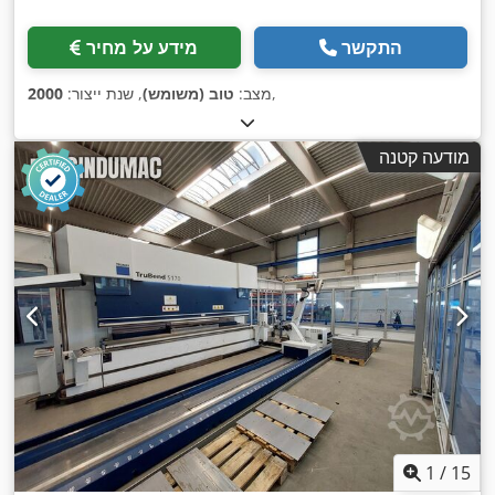
התקשר
מידע על מחיר
,
מצב:
טוב (משומש)
, שנת ייצור:
2000
מודעה קטנה
1
/
15