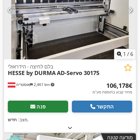
1
/
6
בלם לחיצה - הידראולי
HESSE by DURMA
AD-Servo 30175
‏106,178 ‏€
2,461 km
אוסטריה
מחיר קבוע בתוספת מע"מ
התקשר
פנה
,
מצב:
חדש
מודעה קטנה