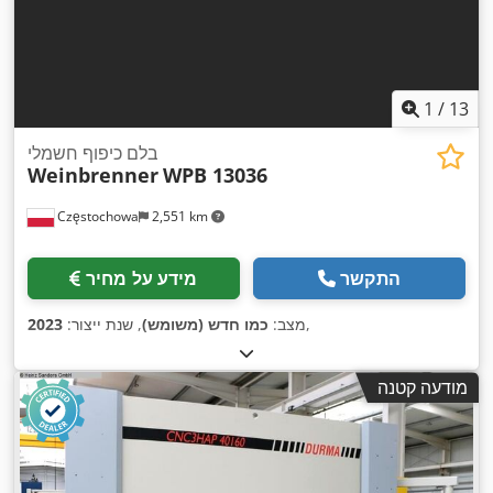
1
/
13
בלם כיפוף חשמלי
Weinbrenner
WPB 13036
Częstochowa
2,551 km
התקשר
מידע על מחיר
,
מצב:
כמו חדש (משומש)
, שנת ייצור:
2023
מודעה קטנה