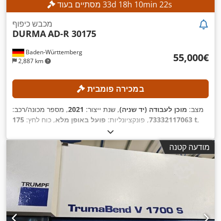
s
20
min
10
h
18
d
33
מסתיים בעוד
מכבש כיפוף
DURMA
AD-R 30175
Baden-Württemberg
‏55,000 ‏€
2,887 km
במכירה פומבית
מצב:
מוכן לעבודה (יד שניה)
, שנת ייצור:
2021
, מספר מכונה/רכב:
,
175 t
73332117063
, פונקציונליות:
פועל באופן מלא
, כוח לחץ:
אורך מהלך:
265 מ"מ
, אורך כולל:
4,100 מ"מ
, גובה כולל:
2,900
,
מ"מ
, משקל כולל:
12,000 ק"ג
, רוחב עבודה:
3,050 מ"מ
מודעה קטנה