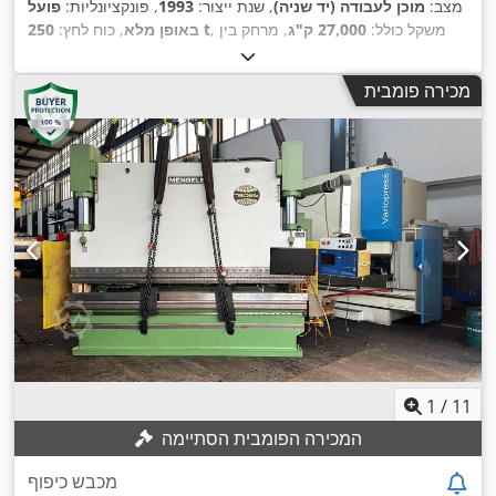
מצב:
מוכן לעבודה (יד שניה)
, שנת ייצור:
1993
, פונקציונליות:
פועל
, משקל כולל:
27,000 ק"ג
, מרחק בין
250 t
באופן מלא
, כוח לחץ:
,
הסטנדים:
3,050 מ"מ
, אורך עבודה:
3,550 מ"מ
מכירה פומבית
1
/
11
המכירה הפומבית הסתיימה
מכבש כיפוף