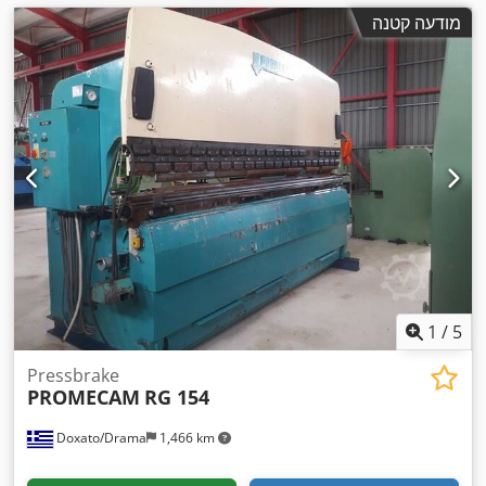
מודעה קטנה
1
/
5
Pressbrake
PROMECAM
RG 154
Doxato/Drama
1,466 km