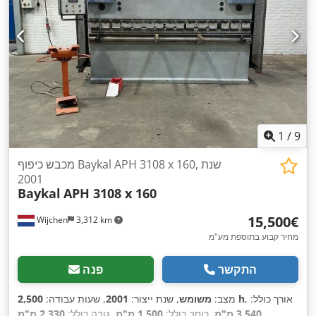
1
/
9
מכבש כיפוף Baykal APH 3108 x 160, שנת
2001
Baykal
APH 3108 x 160
‏15,500 ‏€
Wijchen
3,312 km
מחיר קבוע בתוספת מע"מ
התקשר
פנה
, אורך כולל:
2,500 h
מצב:
משומש
, שנת ייצור:
2001
, שעות עבודה:
,
3,540 מ"מ
, רוחב כולל:
1,500 מ"מ
, גובה כולל:
2,330 מ"מ