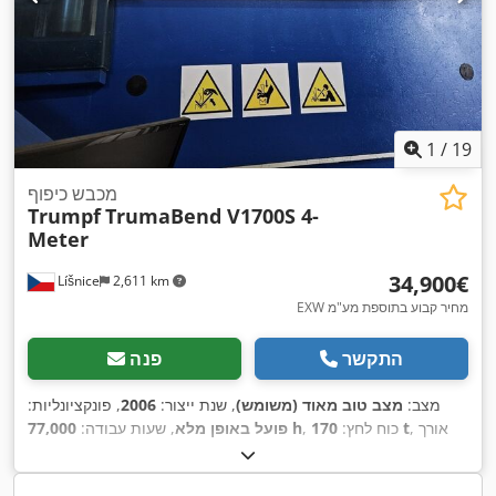
1
/
19
מכבש כיפוף
Trumpf
TrumaBend V1700S 4-
Meter
‏34,900 ‏€
Líšnice
2,611 km
EXW מחיר קבוע בתוספת מע"מ
התקשר
פנה
מצב:
מצב טוב מאוד (משומש)
, שנת ייצור:
2006
, פונקציונליות:
, אורך
170 t
, כוח לחץ:
77,000 h
פועל באופן מלא
, שעות עבודה:
מהלך:
445 מ"מ
, משקל כולל:
16,000 ק"ג
, שנת שיפוץ אחרונה:
,
סימון CE, תיעוד / מדריך
2026
, ציוד: