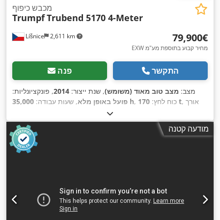
מכבש כיפוף
Trumpf
Trubend 5170 4-Meter
‏79,900 ‏€
Líšnice
2,611 km
EXW מחיר קבוע בתוספת מע"מ
התקשר
פנה
מצב:
מצב טוב מאוד (משומש)
, שנת ייצור:
2014
, פונקציונליות:
, אורך
170 t
, כוח לחץ:
35,000 h
פועל באופן מלא
, שעות עבודה:
מהלך:
445 מ"מ
, משקל כולל:
16,000 ק"ג
, שנת שיפוץ אחרונה:
,
סימון CE, תיעוד / מדריך
2026
, ציוד:
מודעה קטנה