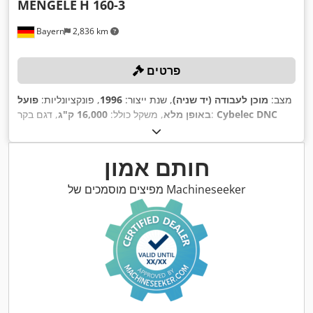
MENGELE
H 160-3
Bayern
2,836 km
פרטים
מצב:
מוכן לעבודה (יד שניה)
, שנת ייצור:
1996
, פונקציונליות:
פועל
Cybelec DNC
, דגם בקר:
באופן מלא
, משקל כולל:
16,000 ק"ג
, מרחק
160 t
, רוחב עבודה:
3,000 מ"מ
, כוח כיפוף (מקסימלי):
800
,
בין הסטנדים:
2,650 מ"מ
חותם אמון
מפיצים מוסמכים של Machineseeker