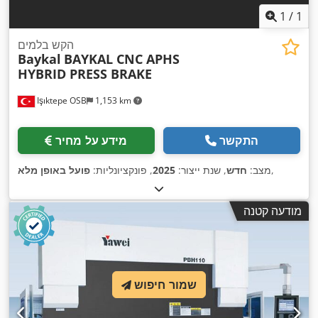
1
/
1
הקש בלמים
Baykal
BAYKAL CNC APHS
HYBRID PRESS BRAKE
Işıktepe OSB
1,153 km
התקשר
מידע על מחיר
,
מצב:
חדש
, שנת ייצור:
2025
, פונקציונליות:
פועל באופן מלא
מודעה קטנה
שמור חיפוש