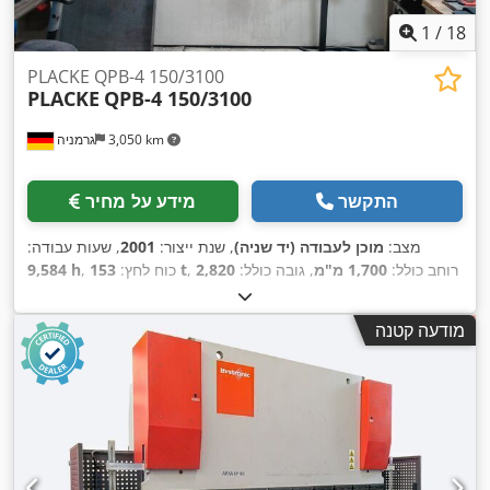
1
/
18
PLACKE QPB-4 150/3100
PLACKE
QPB-4 150/3100
3,050 km
גרמניה
התקשר
מידע על מחיר
מצב:
מוכן לעבודה (יד שניה)
, שנת ייצור:
2001
, שעות עבודה:
, רוחב כולל:
1,700 מ"מ
, גובה כולל:
2,820
153 t
, כוח לחץ:
9,584 h
DA-
, דגם בקר:
DELEM
, יצרן בקרים:
מ"מ
, משקל כולל:
11,000 ק"ג
,
, אורך מוצר (מקסימום):
3,400 מ"מ
, מספר צירים:
4
69T
מודעה קטנה