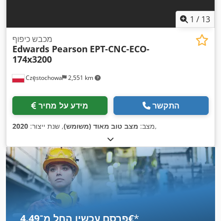
1
/
13
מכבש כיפוף
Edwards Pearson
EPT-CNC-ECO-
174x3200
Częstochowa
2,551 km
התקשר
מידע על מחיר
,
מצב:
מצב טוב מאוד (משומש)
, שנת ייצור:
2020
*
פרסם עכשיו החל מ־‏4.49 ‏€