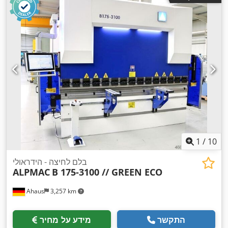
1
/
10
בלם לחיצה - הידראולי
ALPMAC
B 175-3100 // GREEN ECO
Ahaus
3,257 km
התקשר
מידע על מחיר