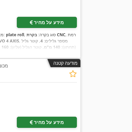
מידע על מחיר
, רמת
בקרת CNC
, סוג בקרה:
plate roll
, מספר מכונה/רכב:
מצ
, מספר גלילים:
4
, קוטר גליל
VO 4 AXIS
(תחתון):
140 מ"מ
, קוטר הגליל (עליון):
160 מ"מ
רוחב עבודה:
2,000 מ"מ
, גובה עבודה:
00
מקסימלי של פח נירוסטה:
6 מ"מ
, עובי מירב
מודעה קטנה
מכונת 
, מספר תצוגות דיגיטליות:
400 V
רוחב כולל:
1,100 מ
,
4
, משך האחריות:
12 חודשים
מידע על מחיר