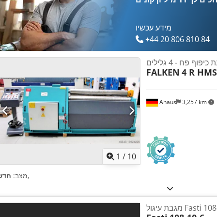
מידע עכשיו
+44 20 806 810 84
כיפוף פח - 4 גלילים
FALKEN
4 R HMS
Ahaus
3,257 km
1
/
10
,
מצב:
חדש
ל Fasti 108-10-6