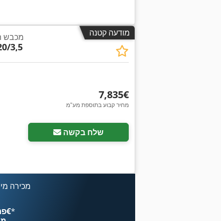
מודעה קטנה
מכבש תל
0/3,5
‏7,835 ‏€
מחיר קבוע בתוספת מע"מ
שלח בקשה
מכירה מיי
*
פרסם עכשיו החל מ־‏4.49 ‏€
מח