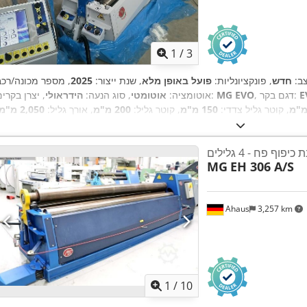
1
/
3
ב:
חדש
, פונקציונליות:
פועל באופן מלא
, שנת ייצור:
2025
E
, דגם בקר:
MG EVO
, יצרן בקרים:
אוטומציה:
אוטומטי
, סוג הנעה:
הידראולי
, קוטר גליל צדדי:
150 מ"מ
, קוטר גליל:
200 מ"מ
, אורך גליל:
2,050 מ"מ
7 מ"מ
, עובי מירבי של לוח:
6 מ"מ
, עובי מירבי של יריעת פלדה:
6 מ"מ
, עוב
י של יריעת אלומיניום:
6 מ"מ
, משקל כולל:
2,200 ק"ג
, אורך כולל:
3,200 מ"מ
כיפוף פח - 4 גלילים
"מ
, גובה כולל:
1,200 מ"מ
, כוח:
4 קילוואט (5.44 כ"ס)
, מתח כניסה:
MG
EH 306 A/S
, ציוד:
גלילים מוקשחים, מתקן כיפוף חרוטי, עצירת חירום, תיעוד / מדריך
Ahaus
3,257 km
1
/
10