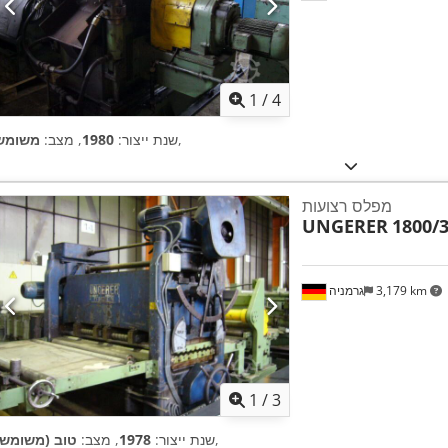
1
/
4
,
שנת ייצור:
1980
, מצב:
משומש
מפלס רצועות
UNGERER
1800/3
3,179 km
גרמניה
1
/
3
,
שנת ייצור:
1978
, מצב:
טוב (משומש)