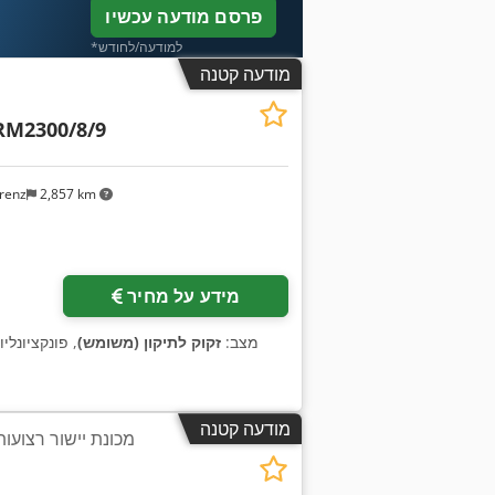
פרסם מודעה עכשיו
*למודעה/לחודש
מודעה קטנה
RM2300/8/9
renz
2,857 km
מידע על מחיר
מצב:
זקוק לתיקון (משומש)
, פונקציונלי
מודעה קטנה
מכונת יישור רצועות 2,000 על 6 - 15 מ