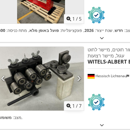
1
/
5
ב:
חדש
, שנת ייצור:
2026
, פונקציונליות:
פועל באופן מלא
, מתח כניסה:
ור חוטים, מיישר לחוט
עגול, מיישר רצועות
WITELS-ALBERT B
Hessisch Lichtenau
1
/
7
,
מצב:
משומש