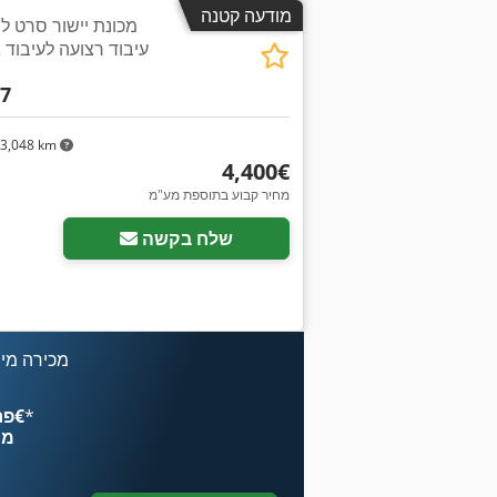
מודעה קטנה
מכונת יישור סרט לח
-7
3,048 km
‏4,400 ‏€
מחיר קבוע בתוספת מע"מ
שלח בקשה
מכירה מיי
*
פרסם עכשיו החל מ־‏4.49 ‏€
מח