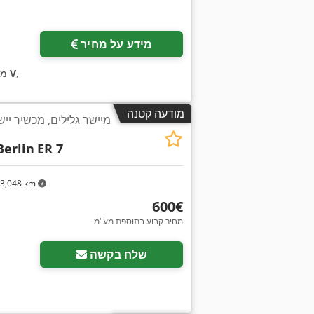
מידע על מחיר
,
400 V
מצ
מודעה קטנה
מיישר גלילים, מכשיר ייש
erlin
ER 7
3,048 km
‏600 ‏€
מחיר קבוע בתוספת מע"מ
שלח בקשה