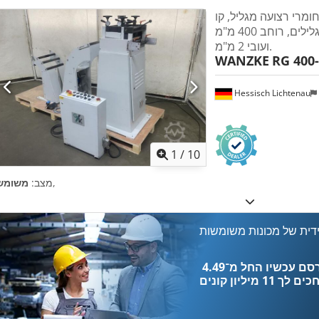
ומרי רצועה מגליל, קו
עיבוד רצועה לעיבוד גלילים, רוחב 400 מ"מ
ועובי 2 מ"מ.
WANZKE
RG 400
Hessisch Lichtenau
1
/
10
,
מצב:
משומש
דית של מכונות משומשות
כים לך
11 מיליון קונים