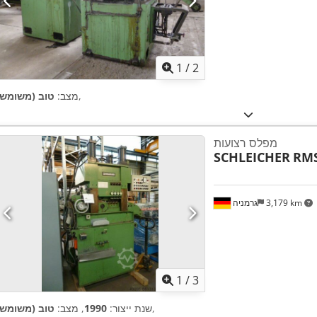
1
/
2
,
מצב:
טוב (משומש)
מפלס רצועות
SCHLEICHER
RMS
3,179 km
גרמניה
1
/
3
,
שנת ייצור:
1990
, מצב:
טוב (משומש)