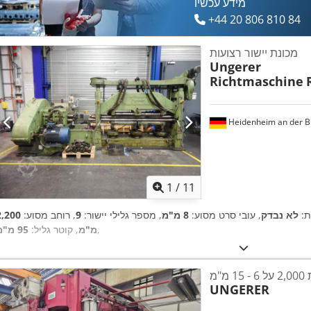
מידע עכשיו
+44 20 806 810 84
מכונת יישור רצועות
Ungerer
Richtmaschine
Heidenheim an der B
1
/
11
ות:
לא נבדק
, עובי סרט מסוע:
8 מ"מ
, מספר גלילי יישור:
9
, רוחב מסוע:
2,200
,
מ"מ
, קוטר גליל:
95 מ"מ
"מ
UNGERER