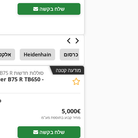
שלח בקשה
ראשי כרסום
Heidenhain
אלקטר
מודעה קטנה
Hako Scrubmaster B75 R סוללות חדשות
r B75 R TB650 -
‏5,000 ‏€
מחיר קבוע בתוספת מע"מ
שלח בקשה