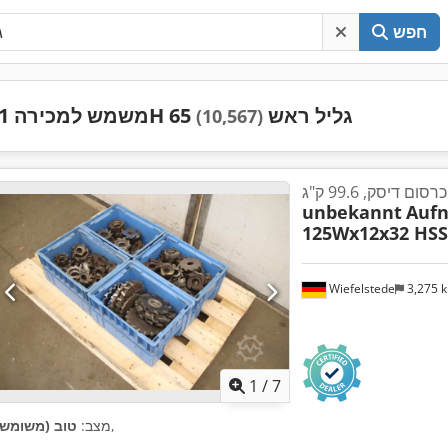
חפש
משמש למכירה 1H 65 גליל ראש
(10,567)
 דיסק, 99.6 ק"ג
unbekannt
Auf
125Wx12x32 HSS
Wiefelstede
3,275 
1
/
7
,
מצב:
טוב (משומש)