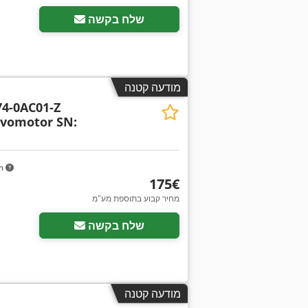
שלח בקשה
מודעה קטנה
4-0AC01-Z
rvomotor SN:
km
‏175 ‏€
מחיר קבוע בתוספת מע"מ
שלח בקשה
מודעה קטנה