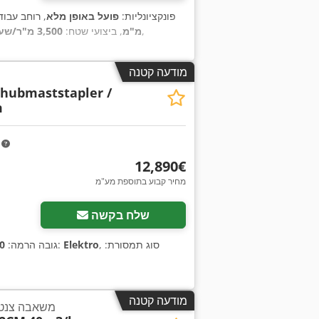
, פונקציונליות:
פועל באופן מלא
, רוחב עבו
,
מ"מ
, ביצועי שטח:
3,500 מ"ר/שעה
מודעה קטנה
chubmaststapler /
m
m
‏12,890 ‏€
מחיר קבוע בתוספת מע"מ
שלח בקשה
, סוג תמסורת:
Elektro
, יצרן מנועים:
, גובה הרמה:
50
מודעה קטנה
משאבה צנטרי