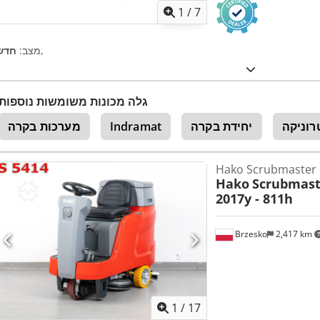
1
/
7
,
מצב:
חדש
גלה מכונות משומשות נוספות
וניקה
יחידת בקרה
Indramat
מערכות בקרה
Hako
Scrubmaste
2017y - 811h
Brzesko
2,417 km
1
/
17