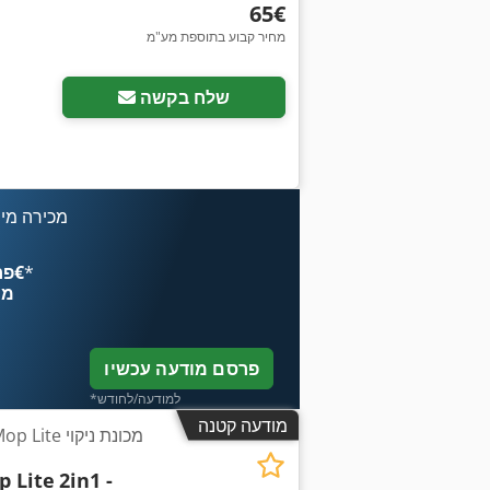
‏65 ‏€
מחיר קבוע בתוספת מע"מ
שלח בקשה
מכירה מיי
*
פרסם עכשיו החל מ־‏4.49 ‏€
מח
פרסם מודעה עכשיו
*למודעה/לחודש
מודעה קטנה
p Lite
2in1 -