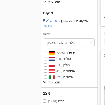
הצג עוד
מיקום
המיקום שזוהה עבורך:
ישראל
(לשנות)
רדיוס:
מעטפת בייל
Sk50
חותך צ'יפס
סכין
בלתי מוגבל
(10,567)
גרמניה
(6,875)
הולנד
(934)
פולין
(533)
אוסטריה
(415)
איטליה
(328)
הצג עוד
מצב
חדש
(1,601)