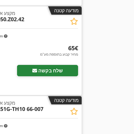
מודעה קטנה
מקצע אנ
50.Z02.42
km
‏65 ‏€
מחיר קבוע בתוספת מע"מ
בקש תמונות נוספות
שלח בקשה
מודעה קטנה
מקצע אנ
251G-TH10 66-007
km