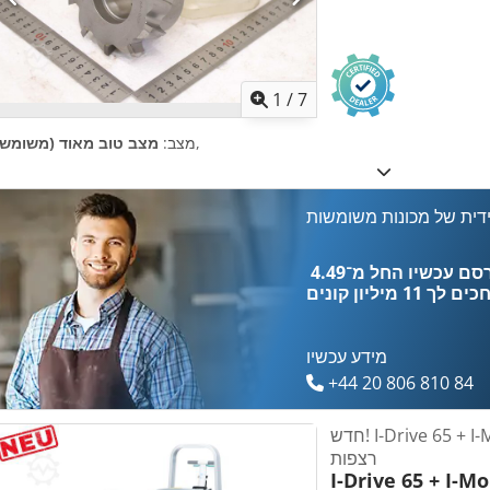
1
/
7
,
מצב:
מצב טוב מאוד (משומש)
דית של מכונות משומשות
כים לך
11 מיליון קונים
מידע עכשיו
+44 20 806 810 84
חדש! I-Drive 65 + I-Mop Lite מכונת ניקוי
רצפות
I-Drive 65 + I-Mo