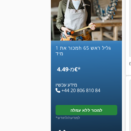
מכור את 1h 65 גליל ראש
מיד
*
‏4.49 ‏€
מ-
מידע עכשיו
+44 20 806 810 84
למכור ללא עמלה
*למודעה/לחודש