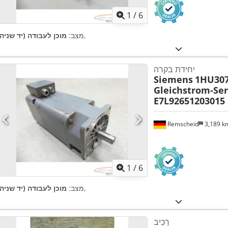
1
/
6
,
מצב:
מוכן לעבודה (יד שניה)
יחידת בקרה
Siemens
1HU307
Gleichstrom-Se
E7L92651203015
Remscheid
3,189 
1
/
6
,
מצב:
מוכן לעבודה (יד שניה)
רְכִיב