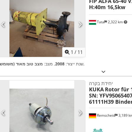
FIP ALFA 65-40 
H:40m 16,5kw
Tata
2,322 km
1
/
11
,
שנת ייצור:
2008
, מצב:
מצב טוב מאוד (משומש)
יחידת בקרה
KUKA
Rotor für
SN: YFV95065407
61111H39 Binde
Remscheid
3,189 