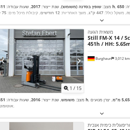
דה:
650
811 h
מצב:
שופץ בסדנה (משומש)
, שנת ייצור:
2017
, שעות עבודה:
, משקל כולל:
447 ק"ג
, משך האחריות:
12 חודשים
, קיבולת מיכל מים:
75 ל
משאית הגעה
Still
FM-X 14 / S
451h / HH: 5.65
Burghaun
3,012 k
1
/
15
5,6 מ"מ
451 h
מצב:
משומש
, שנת ייצור:
2016
, שעות עבודה:
,
אוטומטי
פוגלית כימית אנכית