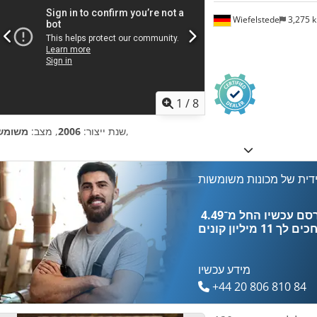
Wiefelstede
3,275 
1
/
8
,
שנת ייצור:
2006
, מצב:
משומש
דית של מכונות משומשות
כים לך
11 מיליון קונים
מידע עכשיו
+44 20 806 810 84