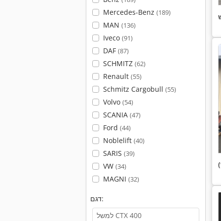
Mercedes-Benz
(189)
MAN
(136)
Iveco
(91)
DAF
(87)
SCHMITZ
(62)
Renault
(55)
Schmitz Cargobull
(55)
Volvo
(54)
SCANIA
(47)
Ford
(44)
Noblelift
(40)
SARIS
(39)
VW
(34)
MAGNI
(32)
דגם: