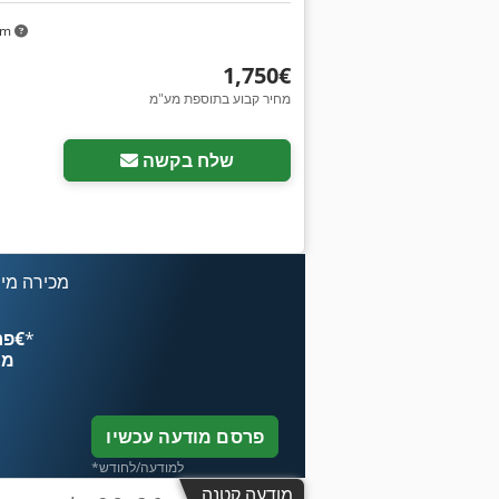
km
‏1,750 ‏€
מחיר קבוע בתוספת מע"מ
שלח בקשה
מכירה מיי
*
פרסם עכשיו החל מ־‏4.49 ‏€
מח
פרסם מודעה עכשיו
*למודעה/לחודש
מודעה קטנה