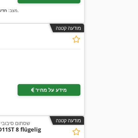
,
מצב:
חדש
מודעה קטנה
מידע על מחיר
מודעה קטנה
שסתום סיבובי 0.37 קילוואט 11 סל"ד
11ST 8 flügelig