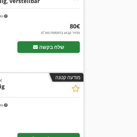
lig, verstellbar
km
‏80 ‏€
מחיר קבוע בתוספת מע"מ
בקש תמונות נוספות
שלח בקשה
מודעה קטנה
א
ig
km