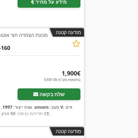
מידע על מחיר
מודעה קטנה
מכונת הצמדה חצי אוטומ
-160
‏1,900 ‏€
EXW VB בתוספת מע"מ
שלח בקשה
, זרם
230 V
מצב:
משומש
, שנת ייצור:
1997
, 
,
סימון CE
, תדירות כניסה:
50 הרץ
,
מודעה קטנה