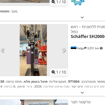
1
/
10
,
מצב:
משומש
טית ללחצניות – ראש
כפול
Schäffer
SH2000
Valga
3,051 km
1
/
10
מספר מכונה/רכב:
971004
, פונקציונליות:
פועל באופן מלא
, מתח כניסה:
 סוג זרם כניסה:
זרם ישר
, שנת שיפוץ אחרונה:
2026
, ציוד:
24 A
כניסה:
טרקטור חצר