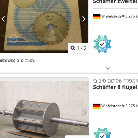
Schäffer
zweitei
Wiefelstede
3,275 
1
/
2
,
מצב:
טוב (משומש)
ימפלר שסתום סיבובי
Schäffer
8 flügel
Wiefelstede
3,275 