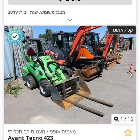
,
מצב:
משומש
, שנת ייצור:
2019
קליקאאוט
1
/
16
מעמיס אופני / מעמיס רב-תכליתי
Avant Tecno
423