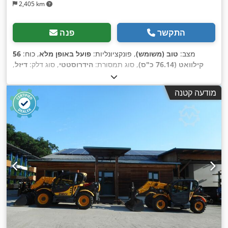
2,405 km
התקשר
פנה
מצב:
טוב (משומש)
, פונקציונליות:
פועל באופן מלא
, כוח:
56
קילוואט (76.14 כ"ס)
, סוג תמסורת:
הידרוסטטי
, סוג דלק:
דיזל
,
עוצמת הרמה:
2,200 ק"ג/מ'
, שנת ייצור:
2008
, שעות עבודה:
,
קְלָפוֹת מַזְלֵג (forks for pallets), תא נהג
, ציוד:
4,871 h
מודעה קטנה