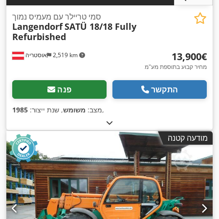
סמי טריילר עם מעמיס נמוך
Langendorf
SATÜ 18/18 Fully
Refurbished
‏13,900 ‏€
2,519 km
אוסטריה
מחיר קבוע בתוספת מע"מ
התקשר
פנה
,
מצב:
משומש
, שנת ייצור:
1985
מודעה קטנה