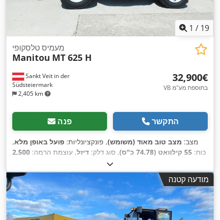
1
/
19
מעמיס טלסקופי
Manitou
MT 625 H
‏32,900 ‏€
Sankt Veit in der
Südsteiermark
VB בתוספת מע"מ
2,405 km
התקשר
פנה
מצב:
מצב טוב מאוד (משומש)
, פונקציונליות:
פועל באופן מלא
,
כוח:
55 קילוואט (74.78 כ"ס)
, סוג דלק:
דיזל
, עוצמת הרמה:
2,500
ק"ג/מ'
, גובה הרמה:
5,800 מ"מ
, שנת ייצור:
2015
, שעות עבודה:
, ציוד:
הנעה בכל הגלגלים, מחבר עגלה, פנסים נוספים,
5,060 h
מודעה קטנה
,
קְלָפוֹת מַזְלֵג (forks for pallets), תא נהג