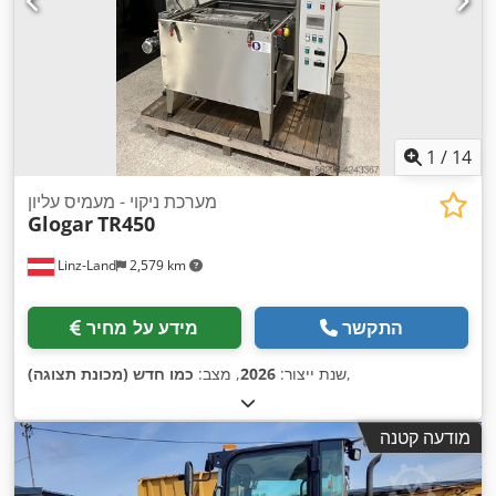
1
/
14
מערכת ניקוי - מעמיס עליון
Glogar
TR450
Linz-Land
2,579 km
התקשר
מידע על מחיר
,
שנת ייצור:
2026
, מצב:
כמו חדש (מכונת תצוגה)
מודעה קטנה