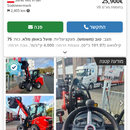
‏25,900 ‏€
Sankt Veit in der
Südsteiermark
VB בתוספת מע"מ
2,405 km
התקשר
פנה
מצב:
טוב (משומש)
, פונקציונליות:
פועל באופן מלא
, כוח:
75
קילוואט (101.97 כ"ס)
, עוצמת הרמה:
4,000 ק"ג/מ'
, גובה הרמה:
, ציוד:
הנעה
6,462 h
16,700 מ"מ
, שנת ייצור:
2008
, שעות עבודה:
בכל הגלגלים, מחשב רכב, קְלָפוֹת מַזְלֵג (forks for pallets), תא
מודעה קטנה
,
נהג