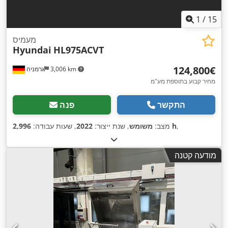
1
/
15
מעמיס
Hyundai
HL975ACVT
‏124,800 ‏€
3,006 km
גרמניה
מחיר קבוע בתוספת מע"מ
התקשר
פנה
,
2,996 h
מצב:
משומש
, שנת ייצור:
2022
, שעות עבודה:
מודעה קטנה