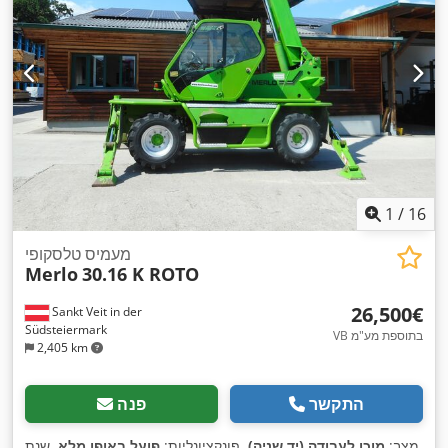
1
/
16
מעמיס טלסקופי
Merlo
30.16 K ROTO
‏26,500 ‏€
Sankt Veit in der
Südsteiermark
VB בתוספת מע"מ
2,405 km
התקשר
פנה
מצב:
מוכן לעבודה (יד שניה)
, פונקציונליות:
פועל באופן מלא
, שנת