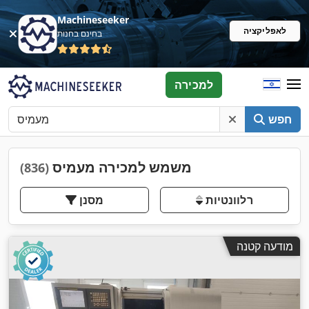
Machineseeker
לאפליקציה
בחינם בחנות
למכירה
חפש
משמש למכירה מעמיס
(836)
רלוונטיות
מסנן
מודעה קטנה