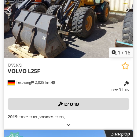
1
/
16
מעמיס
VOLVO
L25F
Tettnang
2,828 km
עוד 31 ימים
פרטים
,
מצב:
משומש
, שנת ייצור:
2019
קליקאאוט