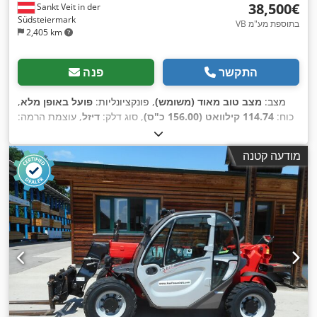
‏38,500 ‏€
Sankt Veit in der
Südsteiermark
VB בתוספת מע"מ
2,405 km
התקשר
פנה
מצב:
מצב טוב מאוד (משומש)
, פונקציונליות:
פועל באופן מלא
,
כוח:
114.74 קילוואט (156.00 כ"ס)
, סוג דלק:
דיזל
, עוצמת הרמה:
4,200 ק"ג/מ'
, גובה הרמה:
7,000 מ"מ
, שנת ייצור:
2015
, שעות
, ציוד:
הנעה בכל הגלגלים, מחבר עגלה, מחשב
4,884 h
עבודה:
מודעה קטנה
רכב, נעילת דיפרנציאל, פנסים נוספים, קְלָפוֹת מַזְלֵג (forks for
,
pallets), תא נהג