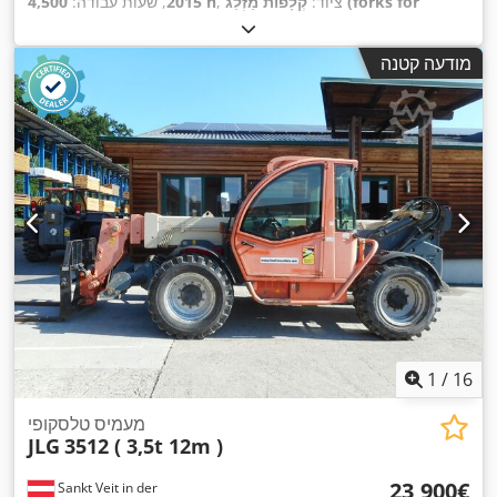
, ציוד:
קְלָפוֹת מַזְלֵג (forks for
4,500 h
2015
, שעות עבודה:
pallets)
,
מודעה קטנה
1
/
16
מעמיס טלסקופי
JLG
3512 ( 3,5t 12m )
‏23,900 ‏€
Sankt Veit in der