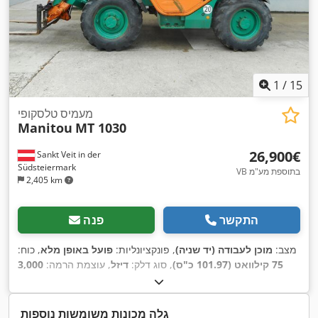
1
/
15
מעמיס טלסקופי
Manitou
MT 1030
‏26,900 ‏€
Sankt Veit in der
Südsteiermark
VB בתוספת מע"מ
2,405 km
התקשר
פנה
מצב:
מוכן לעבודה (יד שניה)
, פונקציונליות:
פועל באופן מלא
, כוח:
75 קילוואט (101.97 כ"ס)
, סוג דלק:
דיזל
, עוצמת הרמה:
3,000
ק"ג/מ'
, גובה הרמה:
10,000 מ"מ
, שנת ייצור:
2012
, שעות עבודה:
, ציוד:
הנעה בכל הגלגלים, מחבר עגלה, פנסים נוספים,
2,421 h
,
קְלָפוֹת מַזְלֵג (forks for pallets), תא נהג
גלה מכונות משומשות נוספות