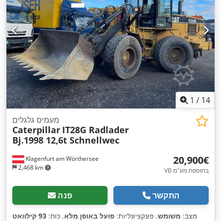
1
/
14
מעמיס גלגלים
Caterpillar
IT28G Radlader
Bj.1998 12,6t Schnellwec
‏20,900 ‏€
Klagenfurt am Wörthersee
2,468 km
VB בתוספת מע"מ
התקשר
פנה
מצב:
משומש
, פונקציונליות:
פועל באופן מלא
, כוח:
93 קילוואט