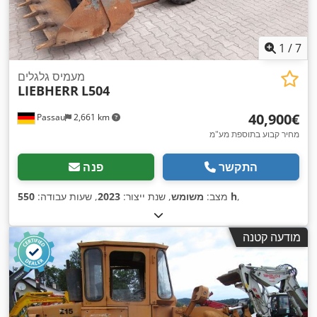
1
/
7
מעמיס גלגלים
LIEBHERR
L504
‏40,900 ‏€
Passau
2,661 km
מחיר קבוע בתוספת מע"מ
התקשר
פנה
,
550 h
מצב:
משומש
, שנת ייצור:
2023
, שעות עבודה:
מודעה קטנה