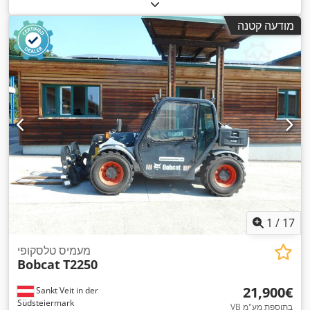
מודעה קטנה
1
/
17
מעמיס טלסקופי
Bobcat
T2250
‏21,900 ‏€
Sankt Veit in der
Südsteiermark
VB בתוספת מע"מ