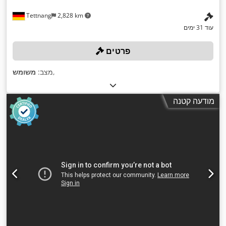
Tettnang
2,828 km
עוד 31 ימים
פרטים
,
מצב:
משומש
מודעה קטנה