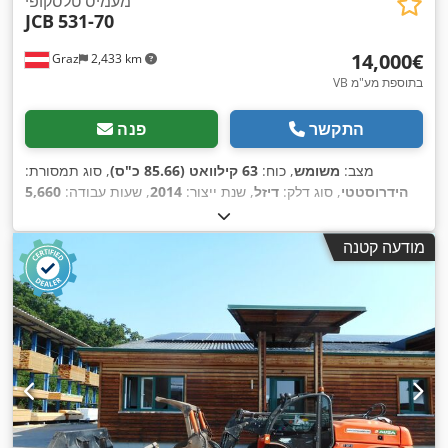
מעמיס טלסקופי
JCB
531-70
‏14,000 ‏€
Graz
2,433 km
VB בתוספת מע"מ
התקשר
פנה
מצב:
משומש
, כוח:
63 קילוואט (85.66 כ"ס)
, סוג תמסורת:
הידרוסטטי
, סוג דלק:
דיזל
, שנת ייצור:
2014
, שעות עבודה:
5,660
,
JCB5AAWGA02338172
, מספר מכונה/רכב:
h
מודעה קטנה