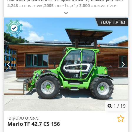
, יכולת העמסה:
3,000 ק"ג
,
4,248 h
ייצור:
2005
, שעות עבודה:
גובה הרמה:
15,700 מ"מ
, סוג דלק:
דיזל
, ציוד:
הנעה בכל
,
הגלגלים, קְלָפוֹת מַזְלֵג (forks for pallets), תא נהג, תאורה
מודעה קטנה
1
/
19
מעמיס טלסקופי
Merlo
TF 42.7 CS 156