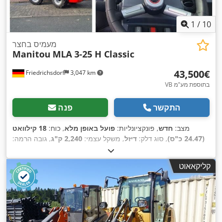
1
/
10
מעמיס בחצר
Manitou
MLA 3-25 H Classic
‏43,500 ‏€
Friedrichsdorf
3,047 km
VB בתוספת מע"מ
התקשר
פנה
מצב:
חדש
, פונקציונליות:
פועל באופן מלא
, כוח:
18 קילוואט
(24.47 כ"ס)
, סוג דלק:
דיזל
, משקל עצמי:
2,240 ק"ג
, גובה הרמה:
, אורך כולל:
3,458
5 h
2,836 מ"מ
, שנת ייצור:
2023
, שעות עבודה:
, יכולת העמסה:
Diesel
, סוג הנעה:
מ"מ
, גובה בנייה:
2,258 מ"מ
קליקאאוט
,
1,270 ק"ג
, רוחב בנייה:
1,100 מ"מ