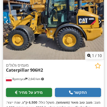
1
/
10
מעמיס גלגלים
Caterpillar
906H2
Bystrzyca
2,643 km
התקשר
מידע על מחיר
מצב:
מצב טוב מאוד (משומש)
, משקל כולל:
6,500 ק"ג
, שנת ייצור: