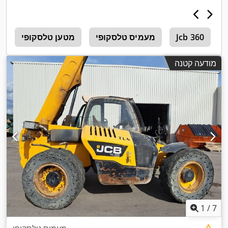
Jcb 360
מעמיס טלסקופי
מטען טלסקופי
3
מודעה קטנה
1
/
7