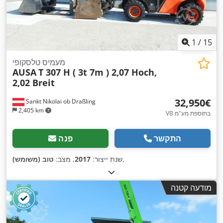
1
/
15
מעמיס טלסקופי
AUSA
T 307 H ( 3t 7m ) 2,07 Hoch,
2,02 Breit
‏32,950 ‏€
Sankt Nikolai ob Draßling
2,405 km
VB בתוספת מע"מ
התקשר
פנה
,
שנת ייצור:
2017
, מצב:
טוב (משומש)
מודעה קטנה