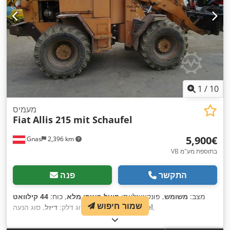
1
/
10
מעמיס
Fiat
Allis 215 mit Schaufel
‏5,900 ‏€
Gnas
2,396 km
VB בתוספת מע"מ
התקשר
פנה
מצב:
משומש
, פונקציונליות:
פועל באופן מלא
, כוח:
44 קילוואט
שמור חיפוש
,
Diesel
, סוג הנעה:
(59.82 כ"ס)
, סוג דלק:
דיזל