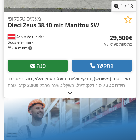
1
/
18
מעמיס טלסקופי
Dieci
Zeus 38.10 mit Manitou SW
‏29,500 ‏€
Sankt Veit in der
Südsteiermark
VB בתוספת מע"מ
2,405 km
התקשר
פנה
מצב:
טוב (משומש)
, פונקציונליות:
פועל באופן מלא
, סוג תמסורת:
הידרוסטטי
, סוג דלק:
דיזל
, משקל טעינה מרבי:
3,800 ק"ג
, גובה
, ציוד:
3,808 h
הרמה:
10,000 מ"מ
, שנת ייצור:
2015
, שעות עבודה:
,
את חפירה סטנדרטית, קְלָפוֹת מַזְלֵג (forks for pallets)