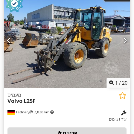
1
/
20
מעמיס
Volvo
L25F
Tettnang
2,828 km
עוד 31 ימים
פרטים