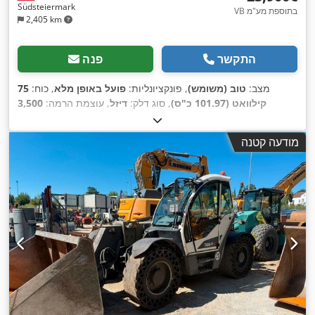
Südsteiermark
VB בתוספת מע"מ
2,405 km
התקשר
פנה
מצב:
טוב (משומש)
, פונקציונליות:
פועל באופן מלא
, כוח:
75
קילוואט (101.97 כ"ס)
, סוג דלק:
דיזל
, עוצמת הרמה:
3,500
ק"ג/מ'
, גובה הרמה:
12,000 מ"מ
, שנת ייצור:
2007
, שעות עבודה:
, ציוד:
הנעה בכל הגלגלים, קְלָפוֹת מַזְלֵג (forks for
6,041 h
מודעה קטנה
,
pallets), תא נהג