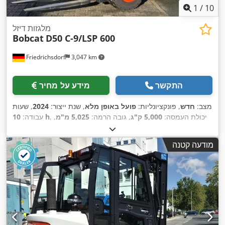
1
/
10
מלגזות דיזל
Bobcat
D50 C-9/LSP 600
Friedrichsdorf
3,047 km
התקשר
מידע על מחיר
מצב:
חדש
, פונקציונליות:
פועל באופן מלא
, שנת ייצור:
2024
, שעות
, יכולת העמסה:
5,000 ק"ג
, גובה הרמה:
5,025 מ"מ
,
10 h
עבודה:
הרמה חופשית:
1,130 מ"מ
, סוג דלק:
דיזל
, סוג תורן:
טריפלקס
,
גובה בנייה:
2,470 מ"מ
, כוח:
55 קילוואט (74.78 כ"ס)
, רוחב
מודעה קטנה
מסגרת המזלג:
1,300 מ"מ
, אורך המזלג:
1,200 מ"מ
, משקל עצמי:
, רוחב בנייה:
Diesel
, סוג הנעה:
6,930 ק"ג
, אורך כולל:
3,300 מ"מ
,
1,455 מ"מ