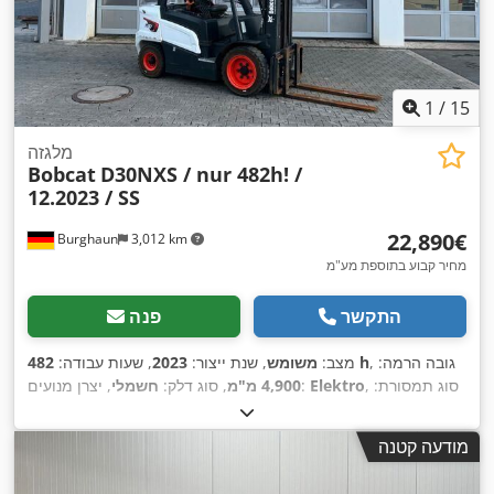
1
/
15
מלגזה
Bobcat
D30NXS / nur 482h! /
12.2023 / SS
‏22,890 ‏€
Burghaun
3,012 km
מחיר קבוע בתוספת מע"מ
התקשר
פנה
, גובה הרמה:
482 h
מצב:
משומש
, שנת ייצור:
2023
, שעות עבודה:
, סוג תמסורת:
Elektro
, יצרן מנועים:
4,900 מ"מ
, סוג דלק:
חשמלי
,
אוטומטי
מודעה קטנה