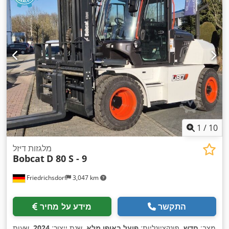
1
/
10
מלגזות דיזל
Bobcat
D 80 S - 9
Friedrichsdorf
3,047 km
התקשר
מידע על מחיר
מצב:
חדש
, פונקציונליות:
פועל באופן מלא
, שנת ייצור:
2024
, שעות