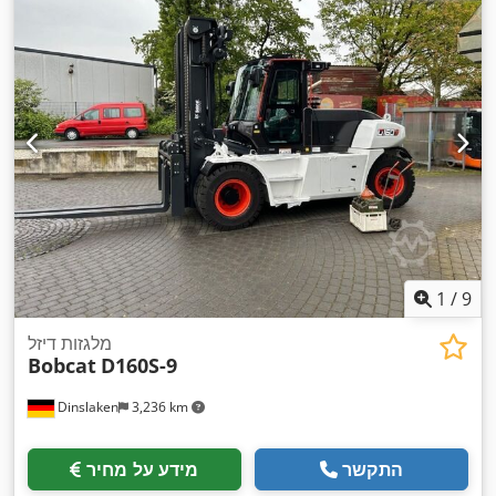
1
/
9
מלגזות דיזל
Bobcat
D160S-9
Dinslaken
3,236 km
התקשר
מידע על מחיר