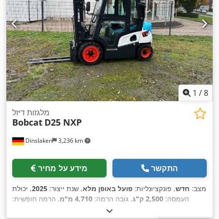
1
/
8
מלגזות דיזל
Bobcat
D25 NXP
Dinslaken
3,236 km
התקשר
מידע על מחיר
מצב:
חדש
, פונקציונליות:
פועל באופן מלא
, שנת ייצור:
2025
, יכולת
העמסה:
2,500 ק"ג
, גובה הרמה:
4,710 מ"מ
, הרמה חופשית:
1,440 מ"מ
, סוג דלק:
דיזל
, סוג תורן:
טריפלקס
, גובה בנייה:
2,145