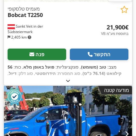
מעמיס טלסקופי
Bobcat
T2250
‏21,900 ‏€
Sankt Veit in der
Südsteiermark
VB בתוספת מע"מ
2,405 km
התקשר
פנה
מצב:
טוב (משומש)
, פונקציונליות:
פועל באופן מלא
, כוח:
56
קילוואט (76.14 כ"ס)
, סוג תמסורת:
הידרוסטטי
, סוג דלק:
דיזל
,
עוצמת הרמה:
2,200 ק"ג/מ'
, שנת ייצור:
2008
, שעות עבודה:
,
קְלָפוֹת מַזְלֵג (forks for pallets), תא נהג
, ציוד:
4,871 h
מודעה קטנה