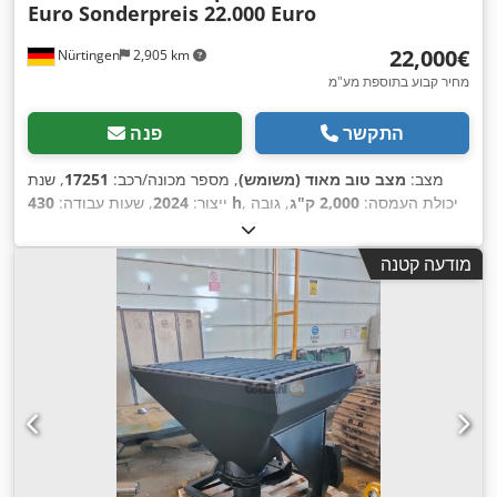
Euro Sonderpreis 22.000 Euro
‏22,000 ‏€
Nürtingen
2,905 km
מחיר קבוע בתוספת מע"מ
התקשר
פנה
מצב:
מצב טוב מאוד (משומש)
, מספר מכונה/רכב:
17251
, שנת
, יכולת העמסה:
2,000 ק"ג
, גובה
430 h
ייצור:
2024
, שעות עבודה:
הרמה:
4,730 מ"מ
, הרמה חופשית:
1,470 מ"מ
, מרכז העומס:
500
מ"מ
, סוג דלק:
דיזל
, סוג תורן:
טריפלקס
, גובה בנייה:
2,190 מ"מ
,
מודעה קטנה
אורך המזלג:
1,050 מ"מ
, גודל הצמיג הקדמי:
7.00-15 5.50
, גודל
,
צמיג אחורי:
6.50-10
, משקל כולל:
4,053 ק"ג