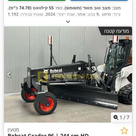
מצב:
מצב טוב מאוד (משומש)
, כוח:
55 קילוואט (74.78 כ"ס)
,
, ציוד:
מיזוג
1,192 h
צבע:
אחר
, שנת ייצור:
2024
, שעות עבודה:
,
אוויר
מודעה קטנה
1
/
7
מטעין
Bobcat
Grader 96 | 244 cm HD