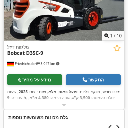
1
/
10
מלגזות דיזל
Bobcat
D35C-9
Friedrichsdorf
3,047 km
התקשר
מידע על מחיר
מצב:
חדש
, פונקציונליות:
פועל באופן מלא
, שנת ייצור:
2025
, שעות
, יכולת העמסה:
3,500 ק"ג
, גובה הרמה:
4,380 מ"מ
,
9 h
עבודה:
הרמה חופשית:
1,300 מ"מ
, סוג דלק:
דיזל
, סוג תורן:
טריפלקס
,
גובה בנייה:
2,180 מ"מ
, כוח:
45 קילוואט (61.18 כ"ס)
, רוחב
מסגרת המזלג:
1,190 מ"מ
, אורך המזלג:
1,200 מ"מ
, משקל עצמי:
גלה מכונות משומשות נוספות
, רוחב בנייה:
Diesel
, סוג הנעה:
4,850 ק"ג
, אורך כולל:
2,779 מ"מ
,
1,290 מ"מ