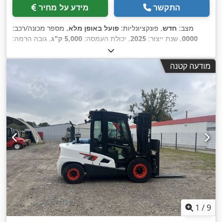
התקשר
מידע על מחיר
מצב:
חדש
, פונקציונליות:
פועל באופן מלא
, מספר מכונה/רכב:
0000
, שנת ייצור:
2025
, יכולת העמסה:
5,000 ק"ג
, גובה הרמה:
5,475 מ"מ
, הרמה חופשית:
2,100 מ"מ
, סוג דלק:
דיזל
, סוג תורן:
טריפלקס
, גובה בנייה:
2,620 מ"מ
, אורך המזלג:
1,200 מ"מ
, סוג
מודעה קטנה
,
Diesel
הנעה:
1
/
9