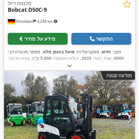
מלגזות דיזל
Bobcat
D50C-9
Dinslaken
3,236 km
התקשר
מידע על מחיר
מצב:
חדש
, פונקציונליות:
פועל באופן מלא
, מספר מכונה/רכב:
0000
, שנת ייצור:
2025
, יכולת העמסה:
5,000 ק"ג
, גובה הרמה:
4,575 מ"מ
, הרמה חופשית:
1,800 מ"מ
, סוג דלק:
דיזל
, סוג תורן:
טריפלקס
, גובה בנייה:
2,320 מ"מ
, אורך המזלג:
1,200 מ"מ
, סוג
מודעה קטנה
,
Diesel
הנעה: