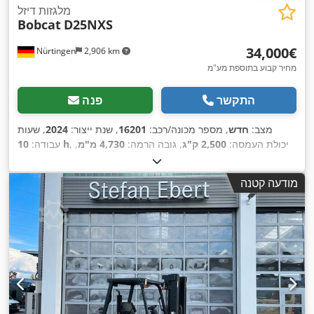
מלגזות דיזל
Bobcat
D25NXS
‏34,000 ‏€
Nürtingen
2,906 km
מחיר קבוע בתוספת מע"מ
התקשר
פנה
מצב:
חדש
, מספר מכונה/רכב:
16201
, שנת ייצור:
2024
, שעות
, יכולת העמסה:
2,500 ק"ג
, גובה הרמה:
4,730 מ"מ
,
10 h
עבודה:
הרמה חופשית:
1,350 מ"מ
, מרכז העומס:
500 מ"מ
, גובה בנייה:
2,230 מ"מ
, אורך המזלג:
1,200 מ"מ
, גודל הצמיג הקדמי:
28x9-15
מודעה קטנה
,
, משקל כולל:
4,266 ק"ג
6.50-10 Standard
, גודל צמיג אחורי:
Sit