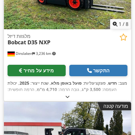
1
/
8
מלגזות דיזל
Bobcat
D35 NXP
Dinslaken
3,236 km
התקשר
מידע על מחיר
מצב:
חדש
, פונקציונליות:
פועל באופן מלא
, שנת ייצור:
2025
, יכולת
העמסה:
3,500 ק"ג
, גובה הרמה:
4,710 מ"מ
, הרמה חופשית:
1,440 מ"מ
, סוג דלק:
דיזל
, סוג תורן:
טריפלקס
, גובה בנייה:
2,145
מ"מ
, כוח:
42 קילוואט (57.10 כ"ס)
, אורך המזלג:
1,200 מ"מ
, סוג
מודעה קטנה
,
Diesel
הנעה: