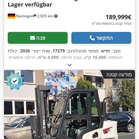
Lager verfügbar
‏189,999 ‏€
Nürtingen
2,905 km
מחיר קבוע בתוספת מע"מ
התקשר
פנה
מצב:
חדש
, מספר מכונה/רכב:
17279
, שנת ייצור:
2026
, יכולת
העמסה:
16,000 ק"ג
, גובה הרמה:
4,000 מ"מ
, הרמה חופשית:
1,480 מ"מ
, מרכז העומס:
600 מ"מ
, סוג דלק:
דיזל
, סוג תורן:
טריפלקס
, גובה בנייה:
3,030 מ"מ
, אורך המזלג:
2,400 מ"מ
, גודל
מודעה קטנה
הצמיג הקדמי:
12.00-20 100%
, גודל צמיג אחורי:
12.00-20 100%
,
,
משקל כולל:
19,300 ק"ג
, ציוד:
תא נהג