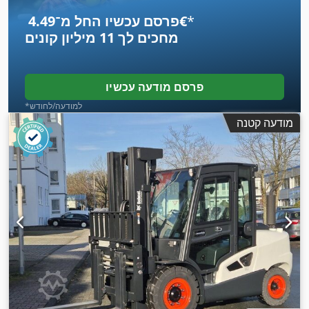
*
פרסם עכשיו החל מ־‏4.49 ‏€
מחכים לך
11 מיליון קונים
פרסם מודעה עכשיו
*למודעה/לחודש
מודעה קטנה