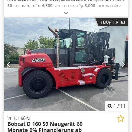
, יכולת העמסה:
8,000 ק"ג
, גובה הרמה:
4,800 מ"מ
,
50 h
עבודה:
הרמה חופשית:
1,570 מ"מ
, סוג דלק:
דיזל
, סוג תורן:
טריפלקס
,
גובה בנייה:
2,780 מ"מ
, כוח:
59 קילוואט (80.22 כ"ס)
, רוחב
מודעה קטנה
מסגרת המזלג:
2,240 מ"מ
, אורך המזלג:
2,400 מ"מ
, משקל עצמי:
,
Diesel
, סוג הנעה:
12,406 ק"ג
1
/
11
מלגזות דיזל
Bobcat
D 160 S9 Neugerät 60
Monate 0% Finanzierung ab