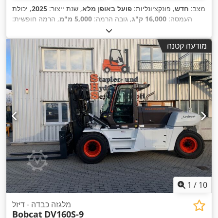
מצב:
חדש
, פונקציונליות:
פועל באופן מלא
, שנת ייצור:
2025
, יכולת
העמסה:
16,000 ק"ג
, גובה הרמה:
5,000 מ"מ
, הרמה חופשית:
1,815 מ"מ
, סוג דלק:
דיזל
, סוג תורן:
טריפלקס
, גובה בנייה:
3,360
,
Diesel
, סוג הנעה:
מ"מ
, אורך המזלג:
2,400 מ"מ
מודעה קטנה
1
/
10
מלגזה כבדה - דיזל
Bobcat
DV160S-9