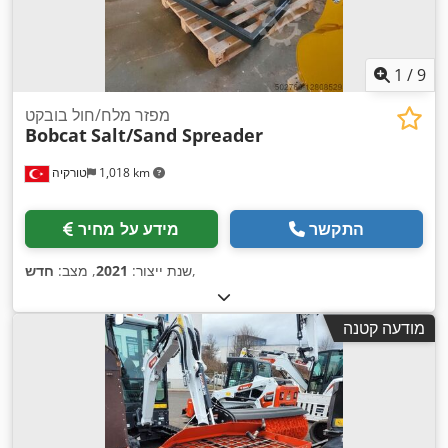
1
/
9
מפזר מלח/חול בובקט
Bobcat
Salt/Sand Spreader
1,018 km
טורקיה
התקשר
מידע על מחיר
,
שנת ייצור:
2021
, מצב:
חדש
מודעה קטנה