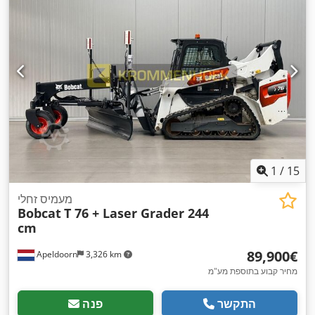
1
/
15
מעמיס זחלי
Bobcat
T 76 + Laser Grader 244
cm
‏89,900 ‏€
Apeldoorn
3,326 km
מחיר קבוע בתוספת מע"מ
התקשר
פנה