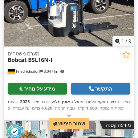
1
/
9
מערם משטחים
Bobcat
BSL16N-I
Friedrichsdorf
3,047 km
התקשר
מידע על מחיר
מצב:
חדש
, פונקציונליות:
פועל באופן מלא
, שנת ייצור:
2025
, שעות
, יכולת העמסה:
1,600 ק"ג
, גובה הרמה:
4,620 מ"מ
,
5 h
עבודה:
הרמה חופשית:
1,520 מ"מ
, סוג דלק:
חשמלי
, סוג תורן:
טריפלקס
,
גובה בנייה:
2,108 מ"מ
, אורך המזלג:
1,150 מ"מ
, משקל עצמי:
שמור חיפוש
מודעה קטנה
, רוחב בנייה:
Elektro
, סוג הנעה:
1,340 ק"ג
, אורך כולל:
1,964 מ"מ
,
820 מ"מ