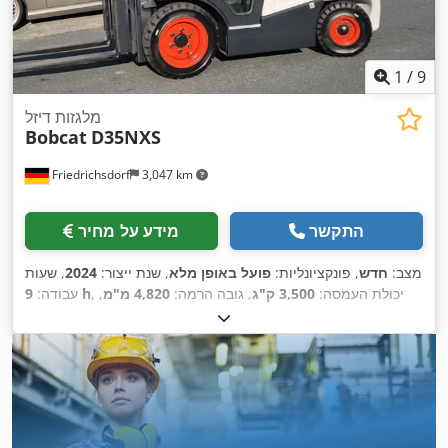
1
/
9
מלגזות דיזל
Bobcat
D35NXS
Friedrichsdorf
3,047 km
התקשר
מידע על מחיר
מצב:
חדש
, פונקציונליות:
פועל באופן מלא
, שנת ייצור:
2024
, שעות
, יכולת העמסה:
3,500 ק"ג
, גובה הרמה:
4,820 מ"מ
,
9 h
עבודה:
הרמה חופשית:
1,400 מ"מ
, סוג דלק:
דיזל
, סוג תורן:
טריפלקס
,
גובה בנייה:
2,350 מ"מ
, כוח:
45 קילוואט (61.18 כ"ס)
, רוחב
מסגרת המזלג:
1,190 מ"מ
, אורך המזלג:
1,200 מ"מ
, משקל עצמי:
, רוחב בנייה:
Diesel
, סוג הנעה:
4,850 ק"ג
, אורך כולל:
2,750 מ"מ
,
1,290 מ"מ