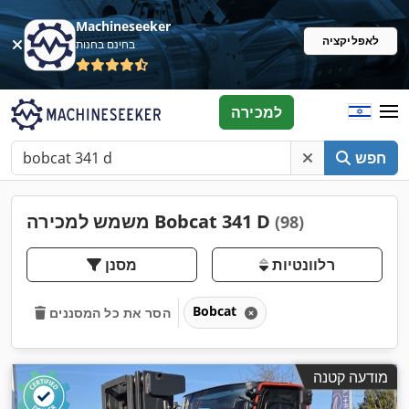
Machineseeker
לאפליקציה
בחינם בחנות
למכירה
חפש
משמש למכירה Bobcat 341 D
(98)
רלוונטיות
מסנן
Bobcat
הסר את כל המסננים
מודעה קטנה