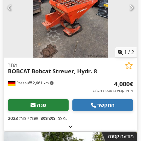
1
/
2
אחר
BOBCAT
Bobcat Streuer, Hydr. 8
‏4,000 ‏€
Passau
2,661 km
מחיר קבוע בתוספת מע"מ
התקשר
פנה
,
מצב:
משומש
, שנת ייצור:
2023
מודעה קטנה