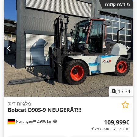
מ"מ
, כוח:
42 קילוואט (57.10 כ"ס)
, אורך המזלג:
1,200 מ"מ
, סוג
מודעה קטנה
,
Diesel
הנעה:
1
/
34
מלגזות דיזל
Bobcat
D90S-9 NEUGERÄT!!!
‏109,999 ‏€
Nürtingen
2,906 km
מחיר קבוע בתוספת מע"מ