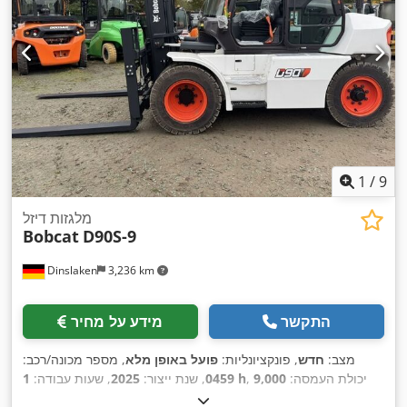
1
/
9
מלגזות דיזל
Bobcat
D90S-9
Dinslaken
3,236 km
התקשר
מידע על מחיר
מצב:
חדש
, פונקציונליות:
פועל באופן מלא
, מספר מכונה/רכב:
, יכולת העמסה:
9,000
1 h
0459
, שנת ייצור:
2025
, שעות עבודה:
ק"ג
, גובה הרמה:
4,800 מ"מ
, הרמה חופשית:
1,570 מ"מ
, סוג דלק: