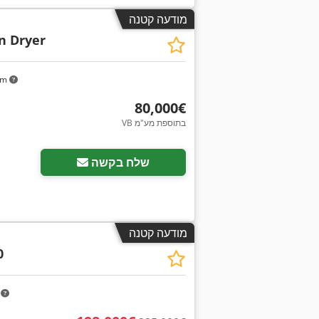
מודעה קטנה
In Dryer
km
‏80,000 ‏€
VB בתוספת מע"מ
שלח בקשה
מודעה קטנה
0
m