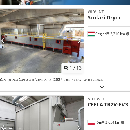
תא ייבוש
Scolari
Dryer
Cegléd
2,210 km
1
/
13
,
מצב:
חדש
, שנת ייצור:
2024
, פונקציונליות:
פועל באופן מלא
ייבוש צבע
CEFLA
TR2V-FV3
2,654 km
פולין