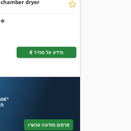
 chamber dryer
m
מידע על מחיר
*
פרסם עכשיו החל מ־‏4.49 ‏€
מח
פרסם מודעה עכשיו