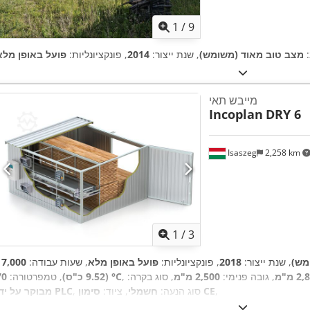
1
/
9
:
מצב טוב מאוד (משומש)
, שנת ייצור:
2014
, פונקציונליות:
פועל באופן מלא
מייבש תאי
Incoplan
DRY 6
Isaszeg
2,258 km
1
/
3
מש)
, שנת ייצור:
2018
, פונקציונליות:
פועל באופן מלא
, שעות עבודה:
2 מ"מ
, גובה פנימי:
2,500 מ"מ
, סוג בקרה:
70 °C
(9.52 כ"ס)
, טמפרטורה:
,
סימון CE
, סוג הנעה:
חשמלי
, ציוד:
מבוקר על ידי PLC