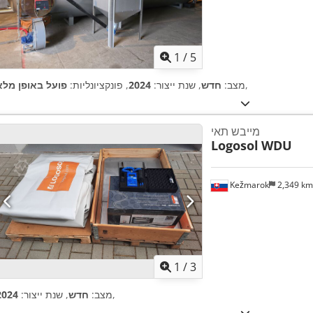
1
/
5
,
מצב:
חדש
, שנת ייצור:
2024
, פונקציונליות:
פועל באופן מלא
מייבש תאי
Logosol
WDU
Kežmarok
2,349 k
1
/
3
,
מצב:
חדש
, שנת ייצור:
2024