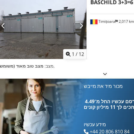
BASCHILD 3+3=6
Timișoara
2,017 k
1
/
12
,
מצב:
מצב טוב מאוד (משומש)
מכור מיד את מייבש
כים לך
11 מיליון קונים
מידע עכשיו
+44 20 806 810 84