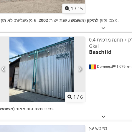
1
/
15
,
מצב:
זקוק לתיקון (משומש)
, שנת ייצור:
2002
, פונקציונליות:
לא תקין
גנרטור קיטור 100 מ"ק + תחנה מרכזית 0.4
Gkal
Baschild
Domnești
1,679 k
1
/
6
,
מצב:
מצב טוב מאוד (משומש)
מייבש עץ