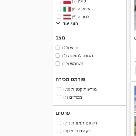
פולין
(7)
איטליה
(6)
לטביה
(5)
הצג עוד
מצב
חדש
(20)
מכונה לתצוגה
(2)
משומש
(49)
תא יבש ואקום
תא ואקום
ואקום מייבש
עץ מ
פורמט מכירה
מודעות קטנות
(70)
מכרזים
(1)
פרטים
רק עם תמונות
(71)
רק עם וידאו
(3)