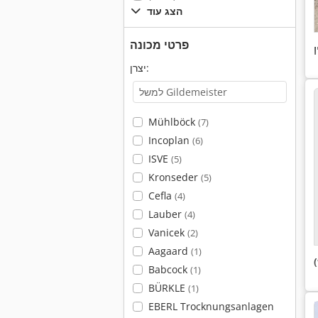
הצג עוד
פרטי מכונה
יצרן:
Mühlböck
(7)
Incoplan
(6)
ISVE
(5)
Kronseder
(5)
Cefla
(4)
Lauber
(4)
Vanicek
(2)
Aagaard
(1)
Babcock
(1)
BÜRKLE
(1)
EBERL Trocknungsanlagen