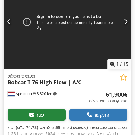
1
/
15
מעמיס מסלול
Bobcat
T 76 High Flow | A/C
‏61,900 ‏€
Apeldoorn
3,326 km
מחיר קבוע בתוספת מע"מ
התקשר
פנה
מצב:
מצב טוב מאוד (משומש)
, כוח:
55 קילוואט (74.78 כ"ס)
, סוג
,
1,231 h
דלק:
דיזל
, צבע:
אחר
, שנת ייצור:
2024
, שעות עבודה: