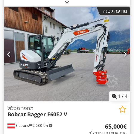
מודעה קטנה
1
/
4
מחפר מסלול
Bobcat
Bagger E60E2 V
‏65,000 ‏€
Sistrans
2,688 km
מחיר קבוע בתוספת מע"מ