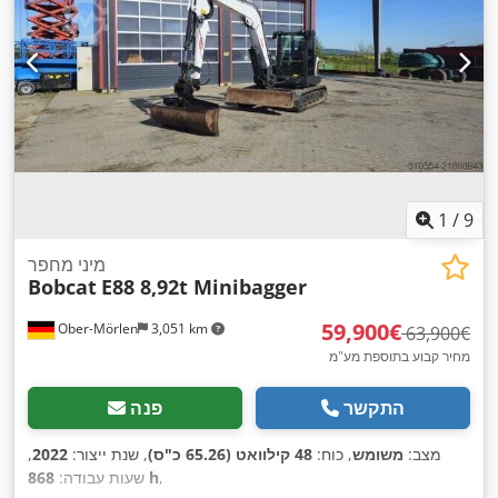
1
/
9
מיני מחפר
Bobcat
E88 8,92t Minibagger
‏59,900 ‏€
Ober-Mörlen
3,051 km
‏63,900 ‏€
מחיר קבוע בתוספת מע"מ
התקשר
פנה
מצב:
משומש
, כוח:
48 קילוואט (65.26 כ"ס)
, שנת ייצור:
2022
,
,
868 h
שעות עבודה: