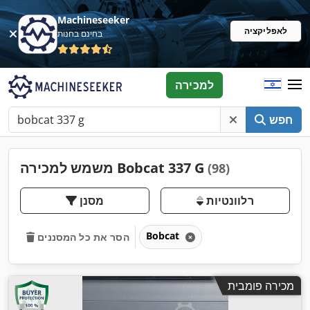
Machineseeker
לאפליקציה
בחינם בחנות
למכירה
חפש
משמש למכירה Bobcat 337 G
(98)
רלוונטיות
מסנן
Bobcat
הסר את כל המסננים
מכירה פומבית