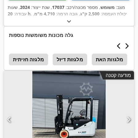
מצב:
משומש
, מספר מכונה/רכב:
17037
, שנת ייצור:
2024
, שעות
, יכולת העמסה:
2,500 ק"ג
, גובה הרמה:
4,710 מ"מ
,
20 h
עבודה:
הרמה חופשית:
1,700 מ"מ
, מרכז העומס:
500 מ"מ
, סוג דלק:
חשמלי
, סוג תורן:
טריפלקס
, גובה בנייה:
2,180 מ"מ
, מתח סוללה:
, גודל
23X9-10
, אורך המזלג:
1,200 מ"מ
, גודל הצמיג הקדמי:
48 V
גלה מכונות משומשות נוספות
,
, משקל כולל:
3,552 ק"ג
18X7-8
צמיג אחורי:
מלגזות האת
מלגזות דיזל
מלגזה חזיתית
ה
מודעה קטנה