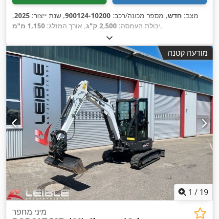
מצב:
חדש
, מספר מכונה/רכב:
900124-10200
, שנת ייצור:
2025
,
,
יכולת העמסה:
2,500 ק"ג
, אורך המזלג:
1,150 מ"מ
מודעה קטנה
1
/
19
מיני מחפר