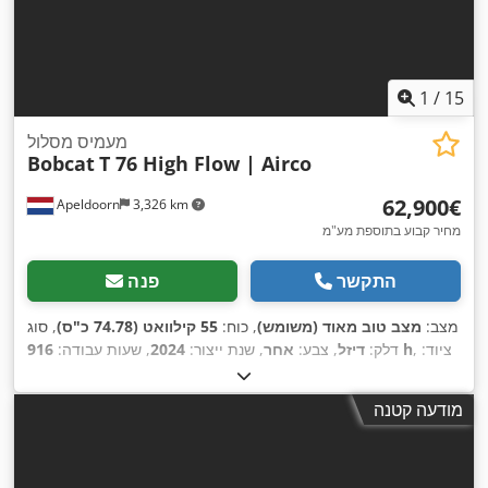
1
/
15
מעמיס מסלול
Bobcat
T 76 High Flow | Airco
‏62,900 ‏€
Apeldoorn
3,326 km
מחיר קבוע בתוספת מע"מ
התקשר
פנה
מצב:
מצב טוב מאוד (משומש)
, כוח:
55 קילוואט (74.78 כ"ס)
, סוג
, ציוד:
916 h
דלק:
דיזל
, צבע:
אחר
, שנת ייצור:
2024
, שעות עבודה:
,
מיזוג אוויר
מודעה קטנה