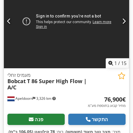
1
/
15
מעמיס זחלי
Bobcat
T 86 Super High Flow |
A/C
‏76,900 ‏€
Apeldoorn
3,326 km
מחיר קבוע בתוספת מע"מ
התקשר
פנה
מצב:
מצב טוב מאוד (משומש)
, כוח:
78 קילוואט (106.05 כ"ס)
,