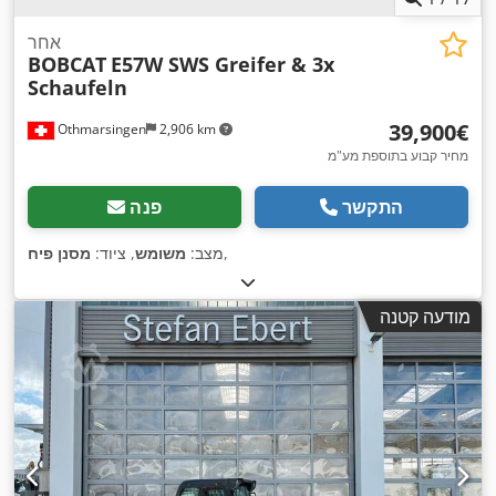
אחר
BOBCAT
E57W SWS Greifer & 3x
Schaufeln
‏39,900 ‏€
Othmarsingen
2,906 km
מחיר קבוע בתוספת מע"מ
התקשר
פנה
,
מצב:
משומש
, ציוד:
מסנן פיח
מודעה קטנה