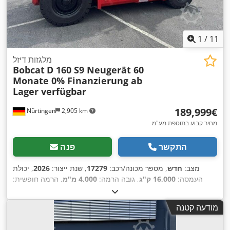
1
/
11
מלגזות דיזל
Bobcat
D 160 S9 Neugerät 60
Monate 0% Finanzierung ab
Lager verfügbar
‏189,999 ‏€
Nürtingen
2,905 km
מחיר קבוע בתוספת מע"מ
התקשר
פנה
מצב:
חדש
, מספר מכונה/רכב:
17279
, שנת ייצור:
2026
, יכולת
העמסה:
16,000 ק"ג
, גובה הרמה:
4,000 מ"מ
, הרמה חופשית:
1,480 מ"מ
, מרכז העומס:
600 מ"מ
, סוג דלק:
דיזל
, סוג תורן:
טריפלקס
, גובה בנייה:
3,030 מ"מ
, אורך המזלג:
2,400 מ"מ
, גודל
מודעה קטנה
הצמיג הקדמי:
12.00-20 100%
, גודל צמיג אחורי:
12.00-20 100%
,
,
משקל כולל:
19,300 ק"ג
, ציוד:
תא נהג