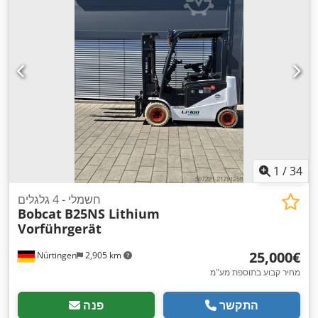
1
/
34
חשמלי - 4 גלגלים
Bobcat
B25NS Lithium
Vorführgerät
‏25,000 ‏€
Nürtingen
2,905 km
מחיר קבוע בתוספת מע"מ
התקשר
פנה