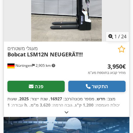
1
/
24
מעגלי משטחים
Bobcat
LSM12N NEUGERÄT!!!
‏3,950 ‏€
Nürtingen
2,905 km
מחיר קבוע בתוספת מע"מ
התקשר
פנה
מצב:
חדש
, מספר מכונה/רכב:
16927
, שנת ייצור:
2025
, שעות
, יכולת העמסה:
1,200 ק"ג
, גובה הרמה:
3,620 מ"מ
,
1 h
עבודה:
מרכז העומס:
600 מ"מ
, סוג דלק:
חשמלי
, סוג תורן:
סימפלקס
,
, אורך המזלג:
1,150
24 V
גובה בנייה:
2,280 מ"מ
, מתח סוללה:
,
מ"מ
, משקל כולל:
576 ק"ג