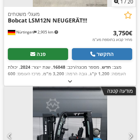
1
/
20
מעגלי משטחים
Bobcat
LSM12N NEUGERÄT!!!
‏3,750 ‏€
Nürtingen
2,905 km
מחיר קבוע בתוספת מע"מ
התקשר
פנה
מצב:
חדש
, מספר מכונה/רכב:
16048
, שנת ייצור:
2024
, יכולת
העמסה:
1,200 ק"ג
, גובה הרמה:
3,200 מ"מ
, מרכז העומס:
600
מ"מ
, סוג דלק:
חשמלי
, סוג תורן:
סימפלקס
, גובה בנייה:
2,080
, אורך המזלג:
1,150 מ"מ
, משקל כולל:
576
24 V
מ"מ
, מתח סוללה:
מודעה קטנה
,
ק"ג