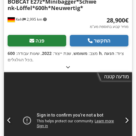
BOBCAT
E27z*Minibagger*Schwe
nk-Löffel*600h*Neuwertig*
‏28,900 ‏€
Kehl
2,995 km
מחיר קבוע בתוספת מע"מ
התקשר
פנה
, ציוד:
הנעה
600 h
מצב:
משומש
, שנת ייצור:
2022
, שעות עבודה:
,
בכל הגלגלים
מודעה קטנה