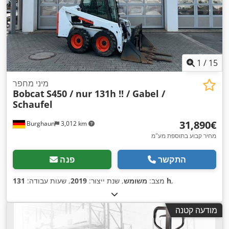
1
/
15
מיני מחפר
Bobcat
S450 / nur 131h !! / Gabel /
Schaufel
‏31,890 ‏€
Burghaun
3,012 km
מחיר קבוע בתוספת מע"מ
התקשר
פנה
,
131 h
מצב:
משומש
, שנת ייצור:
2019
, שעות עבודה:
מודעה קטנה