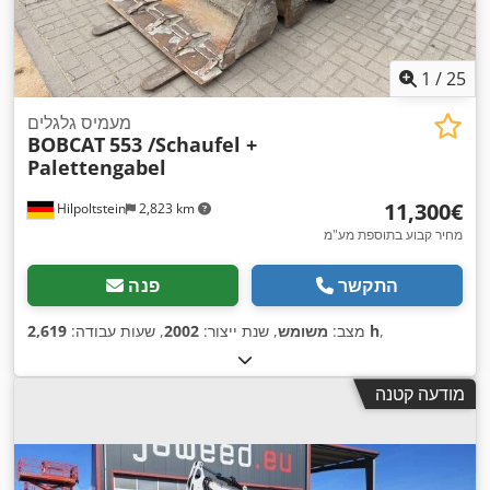
1
/
25
מעמיס גלגלים
BOBCAT
553 /Schaufel +
Palettengabel
‏11,300 ‏€
Hilpoltstein
2,823 km
מחיר קבוע בתוספת מע"מ
התקשר
פנה
,
2,619 h
מצב:
משומש
, שנת ייצור:
2002
, שעות עבודה:
מודעה קטנה