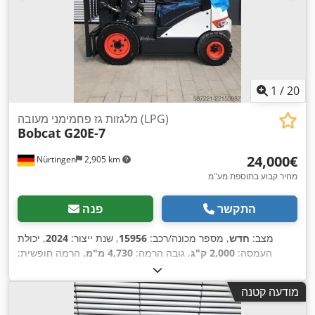
1
/
20
מלגזות גז פחמימני מעובה (LPG)
Bobcat
G20E-7
‏24,000 ‏€
Nürtingen
2,905 km
מחיר קבוע בתוספת מע"מ
התקשר
פנה
מצב:
חדש
, מספר מכונה/רכב:
15956
, שנת ייצור:
2024
, יכולת
העמסה:
2,000 ק"ג
, גובה הרמה:
4,730 מ"מ
, הרמה חופשית:
1,500 מ"מ
, מרכז העומס:
500 מ"מ
, סוג דלק:
חשמלי
, סוג תורן:
,
טריפלקס
, גובה בנייה:
2,200 מ"מ
, אורך המזלג:
1,200 מ"מ
מודעה קטנה