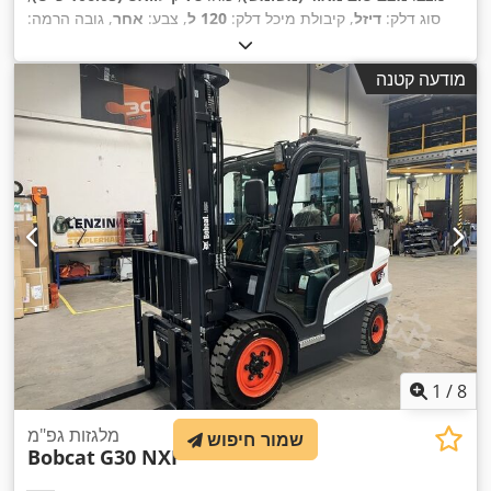
סוג דלק:
דיזל
, קיבולת מיכל דלק:
120 ל
, צבע:
אחר
, גובה הרמה:
, ציוד:
מיזוג
1,168 h
3,350 מ"מ
, שנת ייצור:
2023
, שעות עבודה:
,
אוויר
מודעה קטנה
1
/
8
מלגזות גפ"מ
שמור חיפוש
Bobcat
G30 NXP