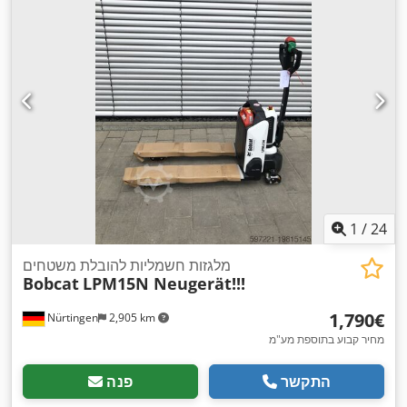
1
/
24
מלגזות חשמליות להובלת משטחים
Bobcat
LPM15N Neugerät!!!
‏1,790 ‏€
Nürtingen
2,905 km
מחיר קבוע בתוספת מע"מ
התקשר
פנה