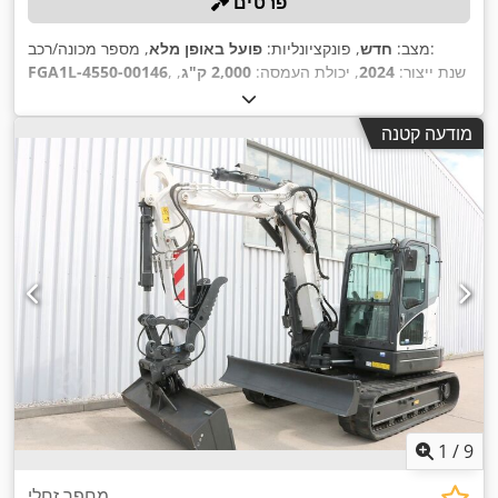
פרטים
, מספר מכונה/רכב:
מצב:
חדש
, פונקציונליות:
פועל באופן מלא
, שנת ייצור:
2024
, יכולת העמסה:
2,000 ק"ג
,
FGA1L-4550-00146
גובה הרמה:
4,730 מ"מ
, הרמה חופשית:
1,475 מ"מ
, סוג דלק:
גז
,
,
אורך המזלג:
1,200 מ"מ
מודעה קטנה
1
/
9
מחפר זחלי