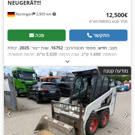
NEUGERÄT!!!
‏12,500 ‏€
Nürtingen
2,905 km
מחיר קבוע בתוספת מע"מ
התקשר
פנה
מצב:
חדש
, מספר מכונה/רכב:
16752
, שנת ייצור:
2025
, יכולת
העמסה:
1,600 ק"ג
, גובה הרמה:
5,520 מ"מ
, הרמה חופשית:
1,820 מ"מ
, מרכז העומס:
600 מ"מ
, סוג דלק:
חשמלי
, סוג תורן:
, אורך המזלג:
24 V
טריפלקס
, גובה בנייה:
2,408 מ"מ
, מתח סוללה:
מודעה קטנה
, גודל צמיג אחורי:
,
Tandem
, גודל הצמיג הקדמי:
1,150 מ"מ
,
משקל כולל:
1,222 ק"ג