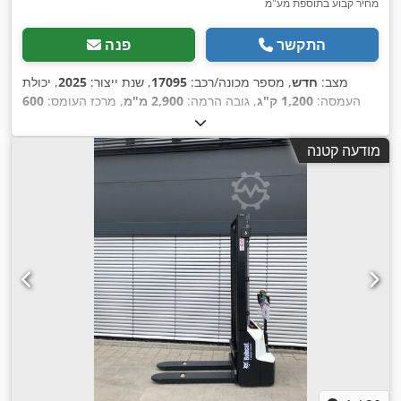
מחיר קבוע בתוספת מע"מ
התקשר
פנה
מצב:
חדש
, מספר מכונה/רכב:
17095
, שנת ייצור:
2025
, יכולת
העמסה:
1,200 ק"ג
, גובה הרמה:
2,900 מ"מ
, מרכז העומס:
600
מ"מ
, סוג דלק:
חשמלי
, סוג תורן:
סימפלקס
, גובה בנייה:
1,970
, אורך המזלג:
1,150 מ"מ
, משקל כולל:
665
24 V
מ"מ
, מתח סוללה:
מודעה קטנה
,
ק"ג