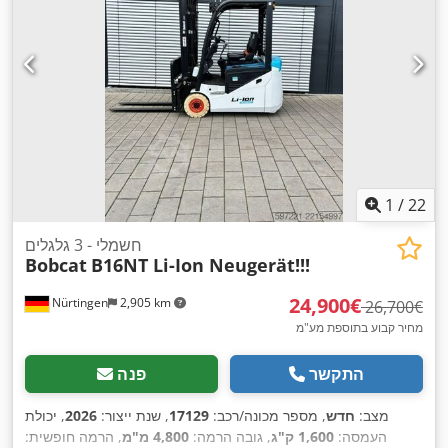
1
/
22
חשמלי - 3 גלגלים
Bobcat
B16NT Li-Ion Neugerät!!!
‏24,900 ‏€
Nürtingen
2,905 km
‏26,700 ‏€
מחיר קבוע בתוספת מע"מ
התקשר
פנה
מצב:
חדש
, מספר מכונה/רכב:
17129
, שנת ייצור:
2026
, יכולת
העמסה:
1,600 ק"ג
, גובה הרמה:
4,800 מ"מ
, הרמה חופשית: