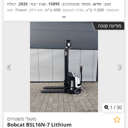
מצב:
חדש
, מספר מכונה/רכב:
15895
, שנת ייצור:
2025
, יכולת
העמסה:
1,500 ק"ג
, מרכז העומס:
600 מ"מ
, סוג דלק:
חשמלי
, סוג
תורן:
אחר
, גובה בנייה:
700 מ"מ
, אורך המזלג:
1,150 מ"מ
, גודל
,
הצמיג הקדמי:
, גודל צמיג אחורי:
, משקל כולל:
150 ק"ג
מודעה קטנה
1
/
30
מעגלי משטחים
Bobcat
BSL16N-7 Lithium