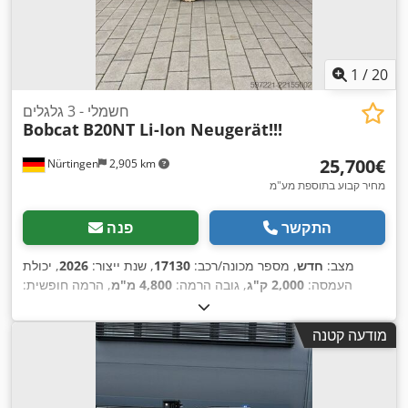
1
/
20
חשמלי - 3 גלגלים
Bobcat
B20NT Li-Ion Neugerät!!!
‏25,700 ‏€
Nürtingen
2,905 km
מחיר קבוע בתוספת מע"מ
התקשר
פנה
מצב:
חדש
, מספר מכונה/רכב:
17130
, שנת ייצור:
2026
, יכולת
העמסה:
2,000 ק"ג
, גובה הרמה:
4,800 מ"מ
, הרמה חופשית:
1,484 מ"מ
, מרכז העומס:
500 מ"מ
, סוג דלק:
חשמלי
, סוג תורן:
, אורך
51.2 V
טריפלקס
, גובה בנייה:
2,215 מ"מ
, מתח סוללה:
מודעה קטנה
המזלג:
1,200 מ"מ
, גודל הצמיג הקדמי:
200/50-10 non-
, משקל כולל:
16x6-8 non marking
, גודל צמיג אחורי:
marking
,
3,790 ק"ג