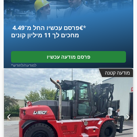
*
פרסם עכשיו החל מ־‏4.49 ‏€
מחכים לך
11 מיליון קונים
פרסם מודעה עכשיו
*למודעה/לחודש
מודעה קטנה