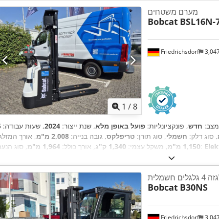
מערם משטחים
Bobcat
BSL16N-
Friedrichsdorf
3,04
1
/
8
מצב:
חדש
, פונקציונליות:
פועל באופן מלא
, שנת ייצור:
2024
, שעות עבודה:
, סוג דלק:
חשמלי
, סוג תורן:
טריפלקס
, גובה בנייה:
2,008 מ"מ
, אורך המזלג:
Elek
, סוג הנעה:
1,150 מ"מ
, משקל עצמי:
1,340 ק"ג
, אורך כולל:
1,964 מ"מ
לגלים חשמלית
Bobcat
B30NS
Friedrichsdorf
3,04