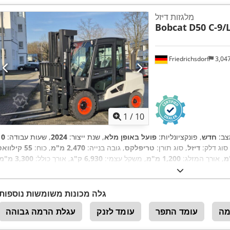
מלגזות דיזל
Bobcat
D50 C-9/
Friedrichsdorf
3,04
1
/
10
צב:
חדש
, פונקציונליות:
פועל באופן מלא
, שנת ייצור:
2024
, שעות עבודה:
 סוג דלק:
דיזל
, סוג תורן:
טריפלקס
, גובה בנייה:
2,470 מ"מ
, כוח:
55 קילווא
, אורך המזלג:
1,200 מ"מ
, משקל עצמי:
6,930 ק"ג
, אורך כולל:
3,300 מ"מ
,
, רוחב בנייה:
1,455 מ"מ
Diesel
סוג הנעה:
גלה מכונות משומשות נוספות
מה
עומד התפר
עומד לזנק
עגלת הרמה גבוהה