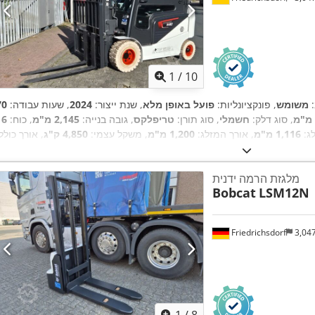
1
/
10
:
משומש
, פונקציונליות:
פועל באופן מלא
, שנת ייצור:
2024
, שעות עבודה:
, סוג דלק:
חשמלי
, סוג תורן:
טריפלקס
, גובה בנייה:
2,145 מ"מ
, כוח:
16
ג:
1,116 מ"מ
, אורך המזלג:
1,200 מ"מ
, משקל עצמי:
4,850 ק"ג
, אורך כולל
,
, רוחב בנייה:
1,244 מ"מ
Elektro
, סוג הנעה:
2,520 מ"מ
מלגזת הרמה ידנית
Bobcat
LSM12N
Friedrichsdorf
3,04