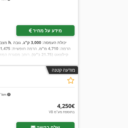
מידע על מחיר
, יכולת העמסה:
3,000 ק"ג
, גובה
70 h
מצב
הרמה:
4,710 מ"מ
, הרמה חופשית:
1,475 מ"מ
קילוואט (21.75 כ"ס)
, רוחב מסגרת המזל
מודעה קטנה
7 km
‏4,250 ‏€
VB בתוספת מע"מ
שלח בקשה