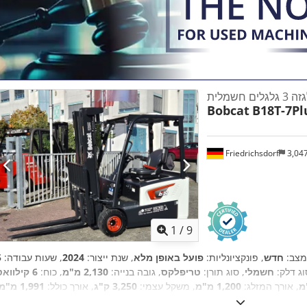
לגלים חשמלית
Bobcat
B18T-7Pl
Friedrichsdorf
3,04
1
/
9
מצב:
חדש
, פונקציונליות:
פועל באופן מלא
, שנת ייצור:
2024
, שעות עבודה:
וג דלק:
חשמלי
, סוג תורן:
טריפלקס
, גובה בנייה:
2,130 מ"מ
, כוח:
6 קילווא
, אורך המזלג:
1,200 מ"מ
, משקל עצמי:
3,250 ק"ג
, אורך כולל:
1,991 מ"מ
,
, רוחב בנייה:
1,090 מ"מ
Elektro
סוג הנעה: