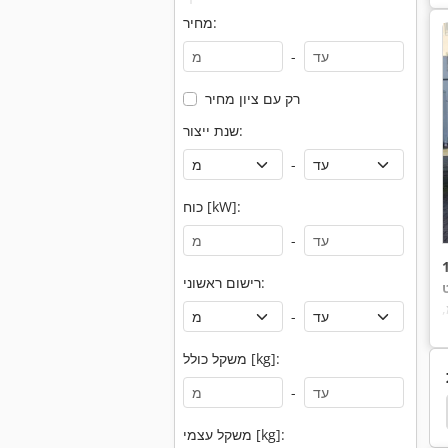
מחיר:
-
רק עם ציון מחיר
שנת ייצור:
-
כוח [kW]:
-
רישום ראשוני:
ט
,
-
משקל כולל [kg]:
-
דיזל צבירה
גנרטורים דיזל
מלגזות האת
מלגז
משקל עצמי [kg]: