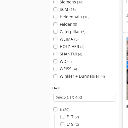
Siemens
(14)
SCM
:
(13)
Heidenhain
(10)
Felder
(8)
Caterpillar
(5)
WEIMA
(5)
HOLZ-HER
(4)
SHANTUI
(4)
WD
(4)
WEISS
(4)
Winkler + Dünnebier
(4)
דגם:
E
(20)
E17
(2)
E19
(2)