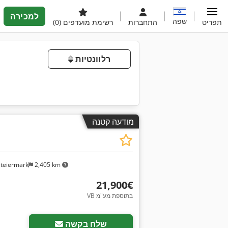
למכירה
שפה
תפריט
התחברות
רשימת מועדפים
(0)
רלוונטיות
מודעה קטנה
steiermark
2,405 km
‏21,900 ‏€
VB בתוספת מע"מ
שלח בקשה