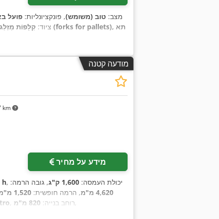
מצב:
טוב (משומש)
, פונקציונליות:
פועל בא
, ציוד:
קְלָפוֹת מַזְלֵג (forks for pallets), תא
מודעה קטנה
7 km
מידע על מחיר
, יכולת העמסה:
1,600 ק"ג
, גובה הרמה:
5 h
4,620 מ"מ
, הרמה חופשית:
1,520 מ"מ
,
, רוחב בנייה:
820 מ"מ
tro