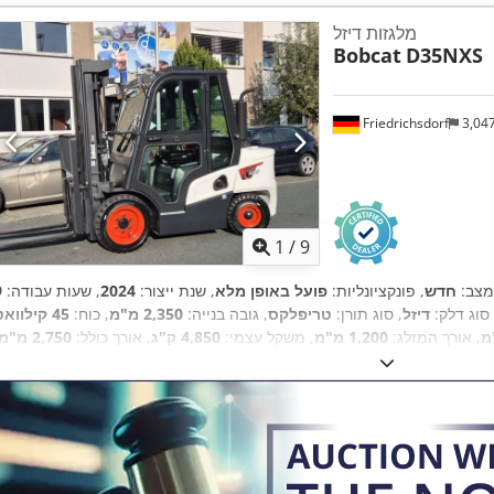
מלגזות דיזל
Bobcat
D35NXS
Friedrichsdorf
3,04
1
/
9
מצב:
חדש
, פונקציונליות:
פועל באופן מלא
, שנת ייצור:
2024
, שעות עבודה:
 סוג דלק:
דיזל
, סוג תורן:
טריפלקס
, גובה בנייה:
2,350 מ"מ
, כוח:
45 קילווא
, אורך המזלג:
1,200 מ"מ
, משקל עצמי:
4,850 ק"ג
, אורך כולל:
2,750 מ"מ
,
, רוחב בנייה:
1,290 מ"מ
Diesel
סוג הנעה: