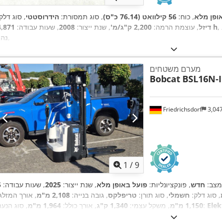
ופן מלא
, כוח:
56 קילוואט (76.14 כ"ס)
, סוג תמסורת:
הידרוסטטי
, סוג דלק
4,871 h
דיזל
, עוצמת הרמה:
2,200 ק"ג/מ'
, שנת ייצור:
2008
, שעות עבודה:
,
נהג
מערם משטחים
Bobcat
BSL16N-I
Friedrichsdorf
3,04
1
/
9
מצב:
חדש
, פונקציונליות:
פועל באופן מלא
, שנת ייצור:
2025
, שעות עבודה:
, סוג דלק:
חשמלי
, סוג תורן:
טריפלקס
, גובה בנייה:
2,108 מ"מ
, אורך המזלג:
Elek
, סוג הנעה:
1,150 מ"מ
, משקל עצמי:
1,340 ק"ג
, אורך כולל:
1,964 מ"מ