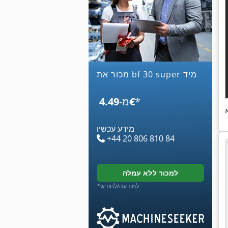
מכור את bf 30 super מיד
*
‏4.49 ‏€
מ-
מידע עכשיו
+44 20 806 810 84
למכור ללא עמלה
*למודעה/לחודש