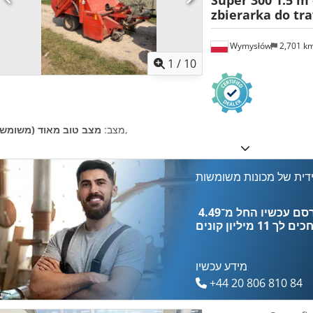
Super 300 1.5 m
zbierarka do traw
Wymysłów
2,701 k
1
/
10
,
מצב:
מצב טוב מאוד (משומש)
דית של מכונות משומשות
כים לך
11 מיליון קונים
מידע עכשיו
+44 20 806 810 84