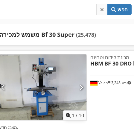
חפש
משמש למכירה Bf 30 Super
(25,478)
מכונת קידוח וטחינה
HBM
BF 30 DRO 
Velen
3,248 km
1
/
10
,
מצב:
חדש