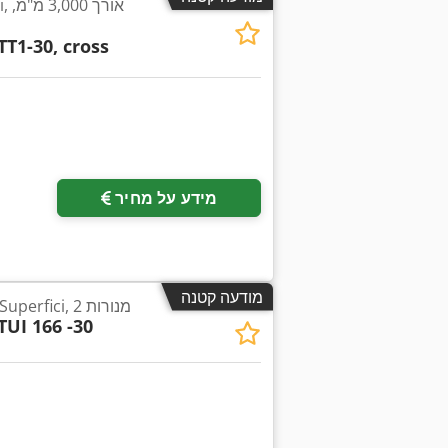
TT1-30, cross
בקש תמונו
מידע על מחיר
מודעה קטנה
מייבש UV תלת-ממדי Superfici, 2 מנורות
TUI 166 -30