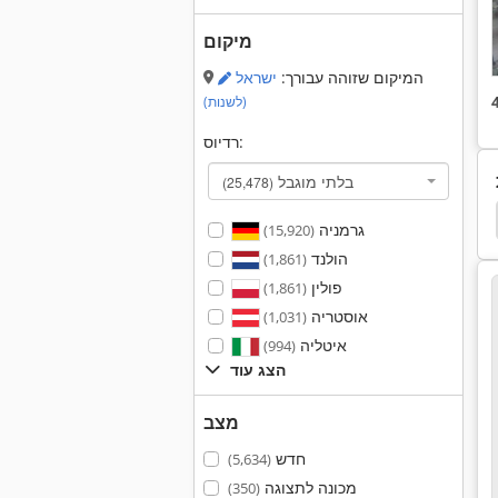
מיקום
המיקום שזוהה עבורך:
ישראל
(לשנות)
רדיוס:
בלתי מוגבל
(25,478)
מכונת קידוח Lematec
Hbm 480
Hbm
ann
גרמניה
(15,920)
הולנד
(1,861)
פולין
(1,861)
אוסטריה
(1,031)
איטליה
(994)
הצג עוד
מצב
חדש
(5,634)
מכונה לתצוגה
(350)