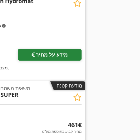
in
Hydromat
m
מידע על מחיר
,
מצב
מודעה קטנה
משאית משטחים
 SUPER
‏461 ‏€
מחיר קבוע בתוספת מע"מ