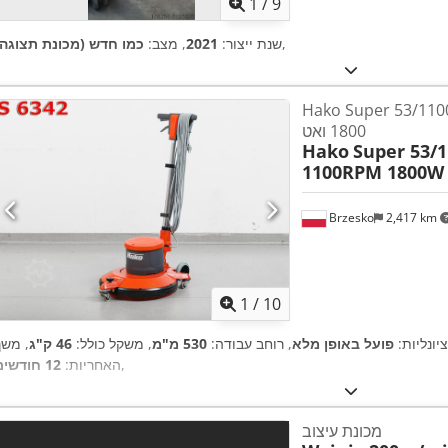
1
/
9
,
שנת ייצור:
2021
, מצב:
כמו חדש (מכונת תצוגה)
Hako Super 53 מ"מ 1100 סל"ד
1800 ואט
Hako
Super 53/
1100RPM 1800W
Brzesko
2,417 km
1
/
10
ציונליות:
פועל באופן מלא
, רוחב עבודה:
530 מ"מ
, משקל כולל:
46 ק"ג
, משך
,
האחריות:
12 חודשים
מכונת עיצוב