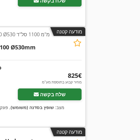
שלח בקשה
מודעה קטנה
/1100 Ø530
1100 Ø530mm
‏825 ‏€
מחיר קבוע בתוספת מע"מ
שלח בקשה
מצב:
שופץ בסדנה (משומש)
, פונק
מודעה קטנה