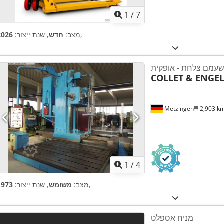
1
/
7
,
מצב:
חדש
, שנת ייצור:
2026
שעמם צלחת - אופקית
COLLET & ENGE
Metzingen
2,903 k
1
/
4
,
מצב:
משומש
, שנת ייצור:
1973
מניח אספלט