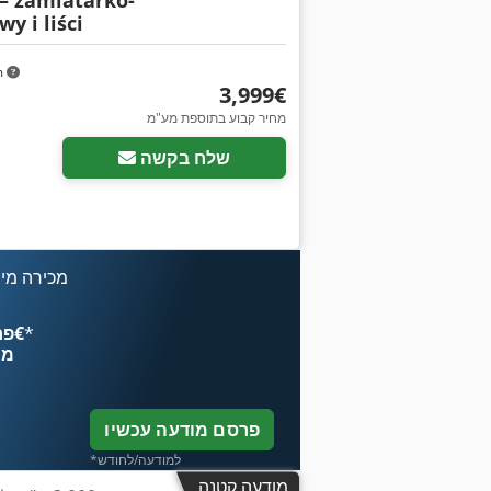
 – zamiatarko-
y i liści
m
‏3,999 ‏€
מחיר קבוע בתוספת מע"מ
שלח בקשה
מכירה מיי
*
פרסם עכשיו החל מ־‏4.49 ‏€
מח
פרסם מודעה עכשיו
*למודעה/לחודש
מודעה קטנה