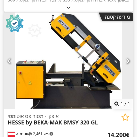
מ"מ
, אורך להב מסור סרט:
4,400 מ"מ
, מהירות מסור סרט:
2,500
,
ממ"ש
, רוחב סרט המסור:
34 מ"מ
מודעה קטנה
1
/
1
אופקי - מסור פס אוטומטי
HESSE by BEKA-MAK
BMSY 320 GL
‏14,200 ‏€
2,461 km
אוסטריה