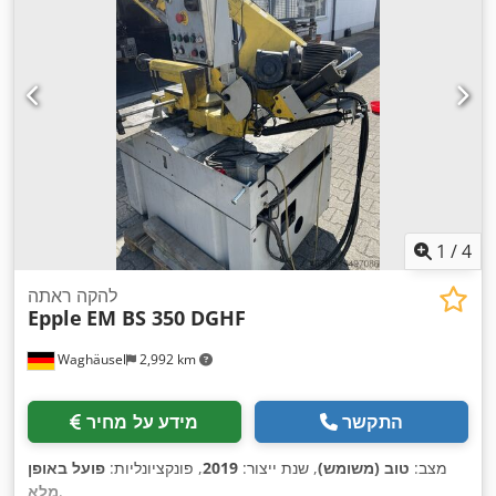
1
/
4
להקה ראתה
Epple
EM BS 350 DGHF
Waghäusel
2,992 km
התקשר
מידע על מחיר
מצב:
טוב (משומש)
, שנת ייצור:
2019
, פונקציונליות:
פועל באופן
,
מלא