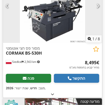
1
/
8
מסור פס חצי אוטומטי
CORMAK
BS-530H
‏8,495 ‏€
Siedlce
2,563 km
מחיר קבוע בתוספת מע"מ
התקשר
פנה
,
מצב:
חדש
, שנת ייצור:
2026
מודעה קטנה