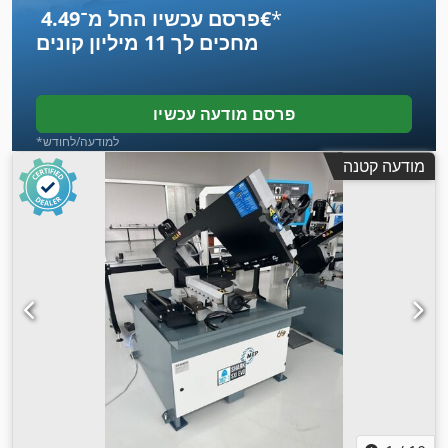
*
פרסם עכשיו החל מ־‏4.49 ‏€
מחכים לך
11 מיליון קונים
פרסם מודעה עכשיו
*למודעה/לחודש
מודעה קטנה