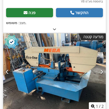
VB בתוספת מע"מ
התקשר
פנה
,
מצב:
משומש
מודעה קטנה
1
/
2