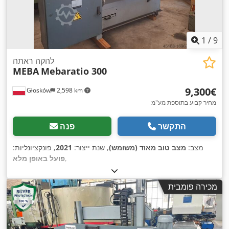
1
/
9
להקה ראתה
MEBA
Mebaratio 300
‏9,300 ‏€
Głosków
2,598 km
מחיר קבוע בתוספת מע"מ
התקשר
פנה
מצב:
מצב טוב מאוד (משומש)
, שנת ייצור:
2021
, פונקציונליות:
,
פועל באופן מלא
מכירה פומבית