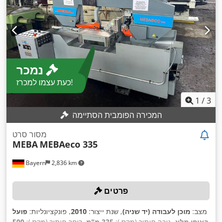
נמכר
כעת עצמו למכרז!
1
/
3
המכירה הפומבית הסתיימה
מסור סרט
MEBA
MEBAeco 335
Bayern
2,836 km
פרטים
מצב:
מוכן לעבודה (יד שניה)
, שנת ייצור:
2010
, פונקציונליות:
פועל
באופן מלא
, גובה חיתוך (מקס.):
335 מ"מ
, רוחב חיתוך (מקס.):
500