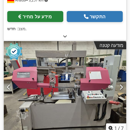
Ahaus
3,257 km
התקשר
מידע על מחיר
,
מצב:
חדש
מודעה קטנה
1
/
7