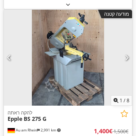
, תדירות כניסה:
50 הרץ
, רוחב חיתוך (מקס.):
320 מ"מ
, תחום
A
,
90 °
הסיבוב:
מודעה קטנה
1
/
8
להקה ראתה
Epple
BS 275 G
‏1,400 ‏€
Au am Rhein
2,991 km
‏1,500 ‏€