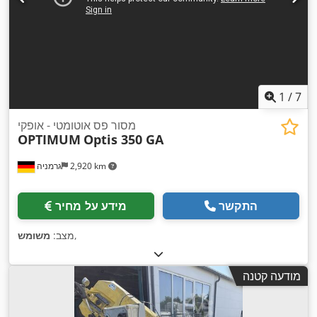
1
/
7
מסור פס אוטומטי - אופקי
OPTIMUM
Optis 350 GA
2,920 km
גרמניה
התקשר
מידע על מחיר
,
מצב:
משומש
מודעה קטנה