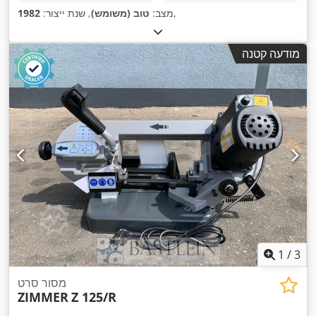
,
מצב:
טוב (משומש)
, שנת ייצור:
1982
מודעה קטנה
1
/
3
מסור סרט
ZIMMER
Z 125/R