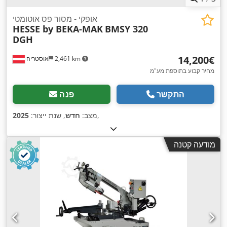
אופקי - מסור פס אוטומטי
HESSE by BEKA-MAK
BMSY 320
DGH
‏14,200 ‏€
2,461 km
אוסטריה
מחיר קבוע בתוספת מע"מ
התקשר
פנה
,
מצב:
חדש
, שנת ייצור:
2025
מודעה קטנה