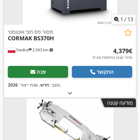
1
/
13
מסור פס חצי אוטומטי
CORMAK
BS370H
‏4,379 ‏€
Siedlce
2,563 km
מחיר קבוע בתוספת מע"מ
התקשר
פנה
,
מצב:
חדש
, שנת ייצור:
2026
מודעה קטנה