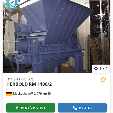
1
/
2
מגרסה דו-צירית
HERBOLD
RM 1100/2
Meckesheim
2,979 km
התקשר
מידע על מחיר