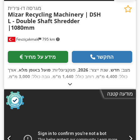
מגרסה דו-צירית
Mizar Recycling Machinery |
DSH
L - Double Shaft Shredder
|1080mm
Fevziçakmak
795 km
התקשר
מידע על מחיר
מצב:
חדש
, שנת ייצור:
2026
, פונקציונליות:
פועל באופן מלא
, אורך
כולל:
4,400 מ"מ
, רוחב כולל:
1,440 מ"מ
, גובה כולל:
3,000 מ"מ
,
משקל כולל:
6,500 ק"ג
, משך האחריות:
12 חודשים
, רוחב להב:
75
,
מ"מ
, כוח:
90 קילוואט (122.37 כ"ס)
, אורך הרוטור:
1,080 מ"מ
מודעה קטנה