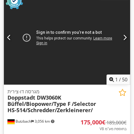
1
/
50
מגרסה דו-צירית
Doppstadt DW3060K
Büffel/Biopower/Type F
/Selector
HS-514/Schredder/Zerkleinerer/
‏175,000 ‏€
Butzbach
3,056 km
‏189,000 ‏€
VB בתוספת מע"מ