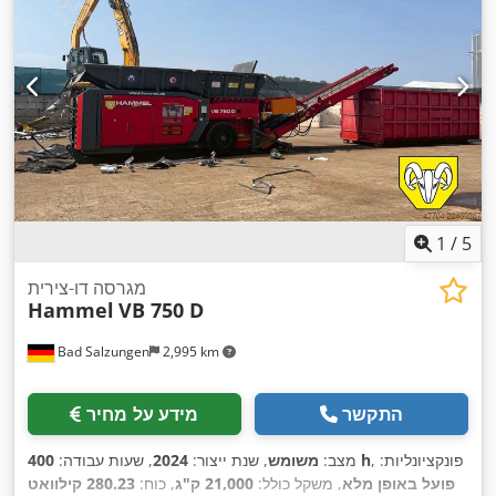
1
/
5
מגרסה דו-צירית
Hammel
VB 750 D
Bad Salzungen
2,995 km
התקשר
מידע על מחיר
, פונקציונליות:
400 h
מצב:
משומש
, שנת ייצור:
2024
, שעות עבודה:
פועל באופן מלא
, משקל כולל:
21,000 ק"ג
, כוח:
280.23 קילוואט