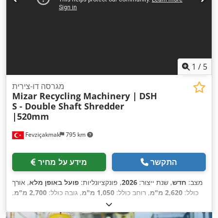
1
/
5
מגרסה דו-צירית
Mizar Recycling Machinery |
DSH
S - Double Shaft Shredder
|520mm
Fevziçakmak
795 km
התקשר
מידע על מחיר
מצב:
חדש
, שנת ייצור:
2026
, פונקציונליות:
פועל באופן מלא
, אורך
כולל:
2,620 מ"מ
, רוחב כולל:
1,050 מ"מ
, גובה כולל:
2,700 מ"מ
,
משקל כולל:
2,600 ק"ג
, משך האחריות:
12 חודשים
, רוחב להב:
45
,
מ"מ
, כוח:
30 קילוואט (40.79 כ"ס)
, אורך הרוטור:
520 מ"מ