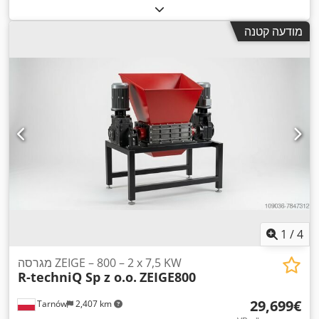
(381.01 כ"ס)
, סוג דלק:
דיזל
, צבע:
אדום
, מספר להבים:
5
, יצרן
,
CAT C9.3
, דגם מנוע:
CAT
מנועים:
מודעה קטנה
1
/
4
מגרסה ZEIGE – 800 – 2 x 7,5 KW
R-techniQ Sp z o.o.
ZEIGE800
‏29,699 ‏€
Tarnów
2,407 km