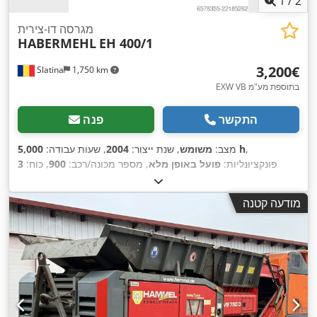
1
/
2
מגרסה דו-צירית
HABERMEHL
EH 400/1
‏3,200 ‏€
Slatina
1,750 km
EXW VB בתוספת מע"מ
התקשר
פנה
,
5,000 h
מצב:
משומש
, שנת ייצור:
2004
, שעות עבודה:
פונקציונליות:
פועל באופן מלא
, מספר מכונה/רכב:
900
, כוח:
3
,
קילוואט (4.08 כ"ס)
מודעה קטנה