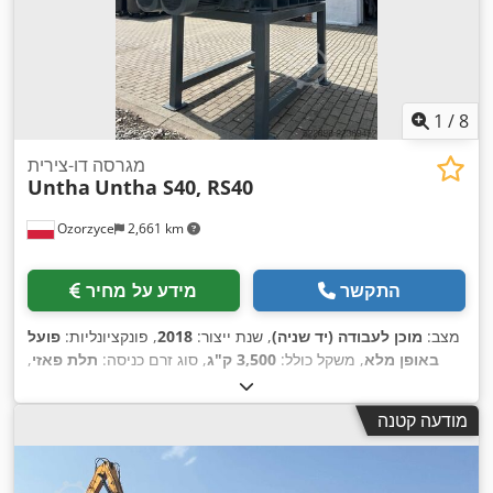
1
/
8
מגרסה דו-צירית
Untha
Untha S40, RS40
Ozorzyce
2,661 km
התקשר
מידע על מחיר
מצב:
מוכן לעבודה (יד שניה)
, שנת ייצור:
2018
, פונקציונליות:
פועל
באופן מלא
, משקל כולל:
3,500 ק"ג
, סוג זרם כניסה:
תלת פאזי
,
משקל עצמי:
3,500 ק"ג
, רוחב עבודה:
1,400 מ"מ
, אורך פתח
,
המילוי:
1,400 מ"מ
, רוחב פתח מילוי:
700 מ"מ
מודעה קטנה