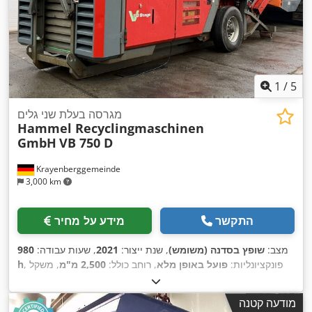
1
/
5
מגרסה בעלת שני גלים
Hammel Recyclingmaschinen
GmbH
VB 750 D
Krayenberggemeinde
3,000 km
התקשר
מידע על מחיר
מצב:
שופץ בסדנה (משומש)
, שנת ייצור:
2021
, שעות עבודה:
980
, פונקציונליות:
פועל באופן מלא
, רוחב כולל:
2,500 מ"מ
, משקל
h
כולל:
19,000 ק"ג
, כוח:
280.23 קילוואט (381.01 כ"ס)
, שנת שיפוץ
,
אחרונה:
2025
מודעה קטנה