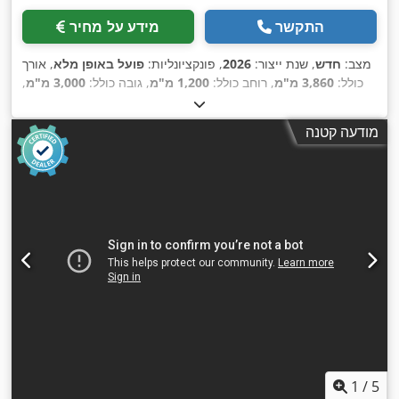
התקשר
מידע על מחיר
מצב:
חדש
, שנת ייצור:
2026
, פונקציונליות:
פועל באופן מלא
, אורך
כולל:
3,860 מ"מ
, רוחב כולל:
1,200 מ"מ
, גובה כולל:
3,000 מ"מ
,
משקל כולל:
5,500 ק"ג
, משך האחריות:
12 חודשים
, רוחב להב:
75
,
מ"מ
, כוח:
60 קילוואט (81.58 כ"ס)
, אורך הרוטור:
770 מ"מ
מודעה קטנה
1
/
5