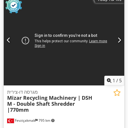
1
/
5
מגרסה דו-צירית
Mizar Recycling Machinery |
DSH
M - Double Shaft Shredder
|770mm
Fevziçakmak
795 km