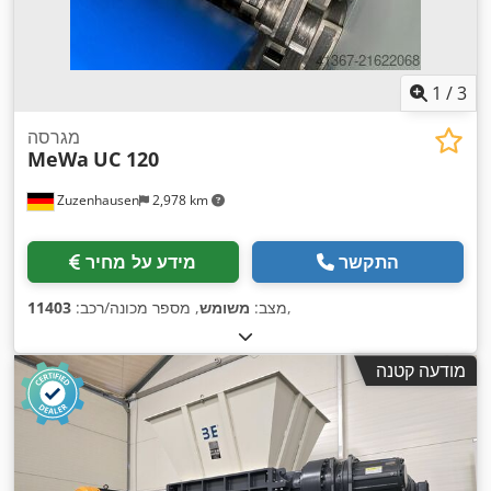
1
/
3
מגרסה
MeWa
UC 120
Zuzenhausen
2,978 km
התקשר
מידע על מחיר
,
מצב:
משומש
, מספר מכונה/רכב:
11403
מודעה קטנה