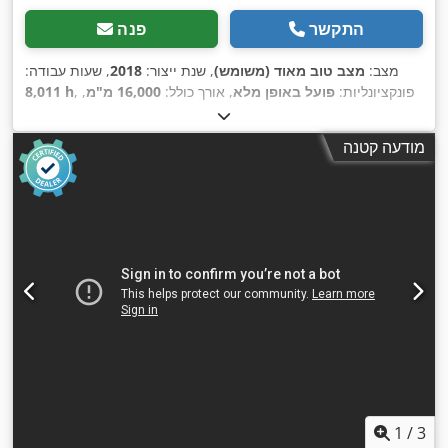
התקשר
פנה
מצב:
מצב טוב מאוד (משומש)
, שנת ייצור:
2018
, שעות עבודה:
, פונקציונליות:
פועל באופן מלא
, אורך כולל:
16,000 מ"מ
,
8,011 h
רוחב כולל:
3,000 מ"מ
, גובה כולל:
3,600 מ"מ
, משקל כולל:
40,600
,
ק"ג
, כוח:
360 קילוואט (489.46 כ"ס)
מודעה קטנה
1
/
3