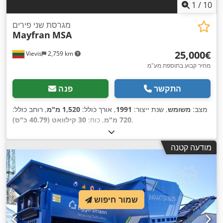
1
/
10
מגרסת שני פירים
Mayfran
MSA
‏25,000 ‏€
Vievis
2,759 km
מחיר קבוע בתוספת מע"מ
התקשר
פנה
מצב:
משומש
, שנת ייצור:
1991
, אורך כולל:
1,520 מ"מ
, רוחב כולל:
,
720 מ"מ
, כוח:
30 קילוואט (40.79 כ"ס)
מודעה קטנה
שמור חיפוש