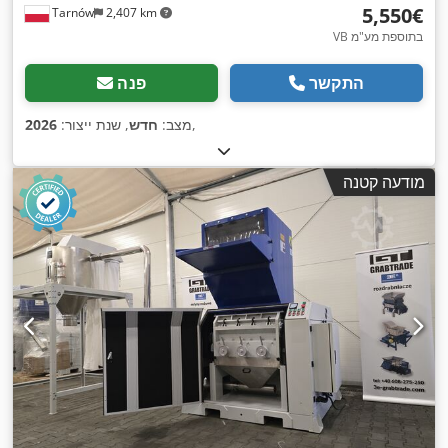
‏5,550 ‏€
Tarnów
2,407 km
VB בתוספת מע"מ
התקשר
פנה
,
מצב:
חדש
, שנת ייצור:
2026
מודעה קטנה