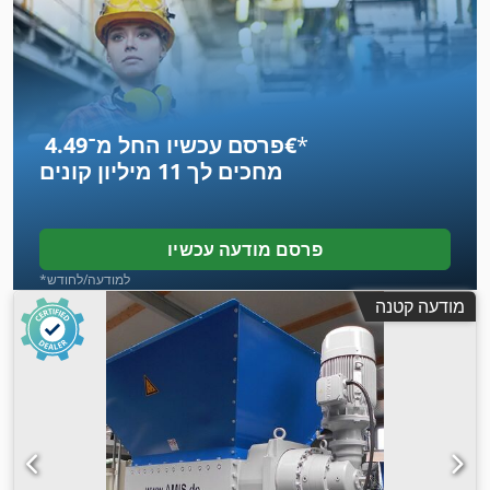
*
פרסם עכשיו החל מ־‏4.49 ‏€
מחכים לך
11 מיליון קונים
פרסם מודעה עכשיו
*למודעה/לחודש
מודעה קטנה