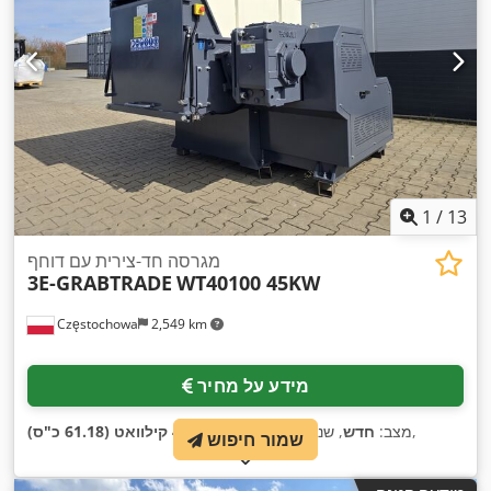
1
/
13
מגרסה חד-צירית עם דוחף
3E-GRABTRADE
WT40100 45KW
Częstochowa
2,549 km
מידע על מחיר
,
מצב:
חדש
, שנת ייצור:
2026
, כוח:
45 קילוואט (61.18 כ"ס)
שמור חיפוש