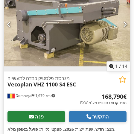
1
/
14
מגרסת פלסטיק כבדה לתעשייה
Vecoplan
VHZ 1100 S4 ESC
‏168,790 ‏€
Domnești
1,679 km
EXW מחיר קבוע בתוספת מע"מ
התקשר
פנה
,
מצב:
חדש
, שנת ייצור:
2026
, פונקציונליות:
פועל באופן מלא