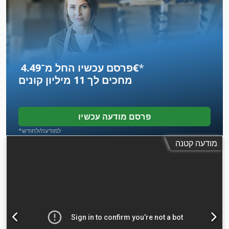
,
12 חודשים
, רוחב להב:
50 מ"מ
, קוטר הלהב:
50 מ"מ
*
פרסם עכשיו החל מ־‏4.49 ‏€
מחכים לך
11 מיליון קונים
פרסם מודעה עכשיו
*למודעה/לחודש
מודעה קטנה