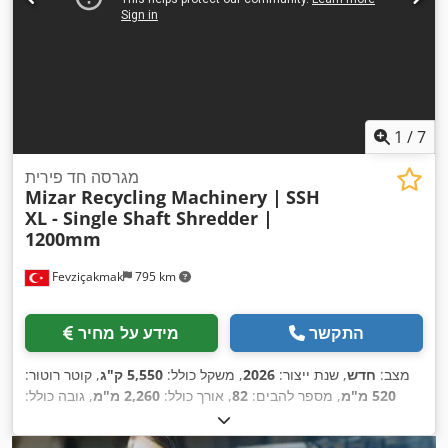
1
/
7
מגרסה חד פירית
Mizar Recycling Machinery |
SSH
XL - Single Shaft Shredder |
1200mm
Fevziçakmak
795 km
התקשר
מידע על מחיר
מצב:
חדש
, שנת ייצור:
2026
, משקל כולל:
5,550 ק"ג
, קוטר רוטור:
520 מ"מ
, מספר להבים:
82
, אורך כולל:
2,260 מ"מ
, גובה כולל:
2,650 מ"מ
, רוחב כולל:
3,000 מ"מ
, אורך הרוטור:
1,200 מ"מ
, רוחב
הרוטור:
350 מ"מ
, כוח:
50 קילוואט (67.98 כ"ס)
, משך האחריות: