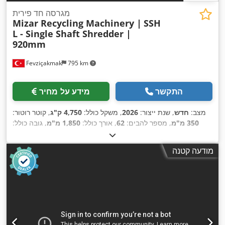
מגרסה חד פירית
Mizar Recycling Machinery |
SSH
L - Single Shaft Shredder |
920mm
Fevziçakmak
795 km
התקשר
מידע על מחיר
מצב:
חדש
, שנת ייצור:
2026
, משקל כולל:
4,750 ק"ג
, קוטר רוטור:
350 מ"מ
, מספר להבים:
62
, אורך כולל:
1,850 מ"מ
, גובה כולל:
2,170 מ"מ
, רוחב כולל:
2,670 מ"מ
, אורך הרוטור:
920 מ"מ
, רוחב
הרוטור:
350 מ"מ
, כוח:
50 קילוואט (67.98 כ"ס)
, משך האחריות:
מודעה קטנה
,
12 חודשים
, רוחב להב:
50 מ"מ
, קוטר הלהב:
50 מ"מ