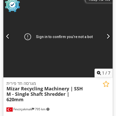
1
/
7
מגרסה חד פירית
Mizar Recycling Machinery |
SSH
M - Single Shaft Shredder |
620mm
Fevziçakmak
795 km