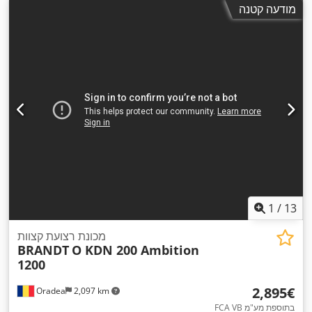
מודעה קטנה
1
/
13
מכונת רצועת קצוות
BRANDT
O KDN 200 Ambition
1200
‏2,895 ‏€
Oradea
2,097 km
FCA VB בתוספת מע"מ