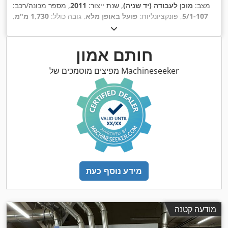
מצב:
מוכן לעבודה (יד שניה)
, שנת ייצור:
2011
, מספר מכונה/רכב:
5/1-107
, פונקציונליות:
פועל באופן מלא
, גובה כולל:
1,730 מ"מ
,
,
סימון CE
אורך כולל:
6,100 מ"מ
, רוחב כולל:
1,440 מ"מ
, ציוד:
חותם אמון
מפיצים מוסמכים של Machineseeker
מידע נוסף כעת
מודעה קטנה