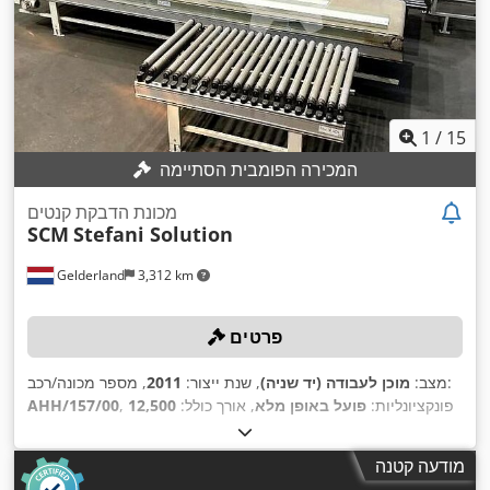
1
/
15
המכירה הפומבית הסתיימה
מכונת הדבקת קנטים
SCM
Stefani Solution
Gelderland
3,312 km
פרטים
, מספר מכונה/רכב:
מצב:
מוכן לעבודה (יד שניה)
, שנת ייצור:
2011
, פונקציונליות:
פועל באופן מלא
, אורך כולל:
12,500
AHH/157/00
מ"מ
, רוחב כולל:
2,400 מ"מ
, משקל כולל:
4,000 ק"ג
, ציוד:
סימון
CE
,
מודעה קטנה