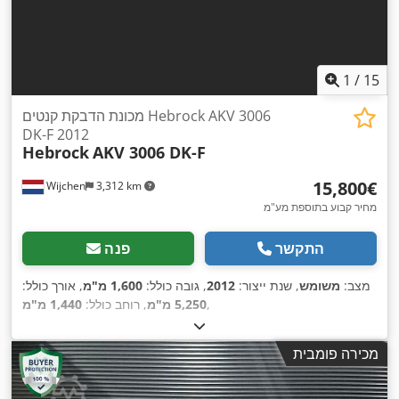
1
/
15
מכונת הדבקת קנטים Hebrock AKV 3006
DK-F 2012
Hebrock
AKV 3006 DK-F
‏15,800 ‏€
Wijchen
3,312 km
מחיר קבוע בתוספת מע"מ
התקשר
פנה
מצב:
משומש
, שנת ייצור:
2012
, גובה כולל:
1,600 מ"מ
, אורך כולל:
,
5,250 מ"מ
, רוחב כולל:
1,440 מ"מ
מכירה פומבית