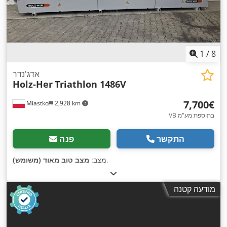
1
/
8
אדג'נדר
Holz-Her
Triathlon 1486V
‏7,700 ‏€
Miastko
2,928 km
VB בתוספת מע"מ
התקשר
פנה
,
מצב:
מצב טוב מאוד (משומש)
מודעה קטנה