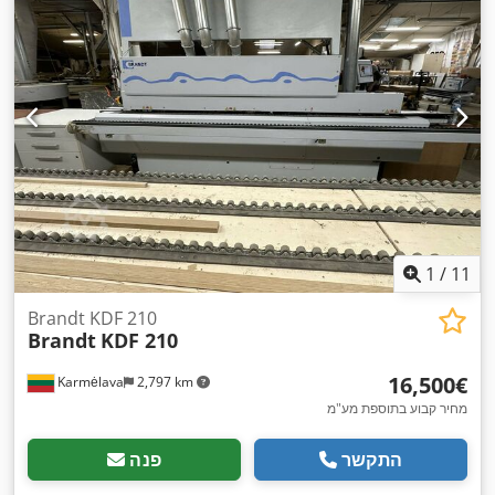
1
/
11
Brandt KDF 210
Brandt
KDF 210
‏16,500 ‏€
Karmėlava
2,797 km
מחיר קבוע בתוספת מע"מ
התקשר
פנה