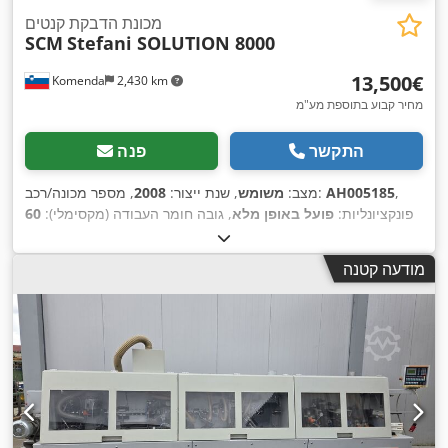
מכונת הדבקת קנטים
SCM
Stefani SOLUTION 8000
‏13,500 ‏€
Komenda
2,430 km
מחיר קבוע בתוספת מע"מ
התקשר
פנה
,
AH005185
, מספר מכונה/רכב:
מצב:
משומש
, שנת ייצור:
2008
פונקציונליות:
פועל באופן מלא
, גובה חומר העבודה (מקסימלי):
60
מ"מ
, עובי קצה (מקסימום):
20 מ"מ
, סוג הנעה:
פנאומטי
, משקל
,
סימון CE
כולל:
5,500 ק"ג
, ציוד:
מודעה קטנה