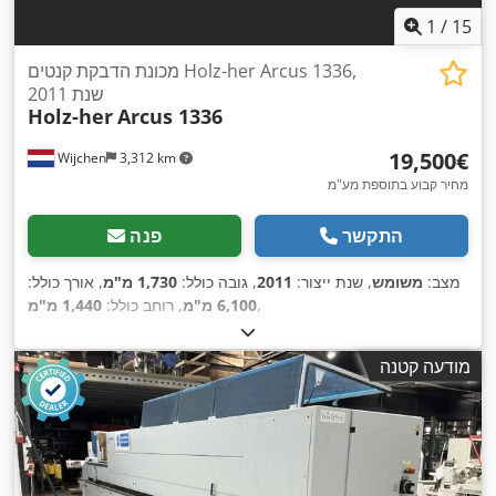
1
/
15
מכונת הדבקת קנטים Holz-her Arcus 1336,
שנת 2011
Holz-her
Arcus 1336
‏19,500 ‏€
Wijchen
3,312 km
מחיר קבוע בתוספת מע"מ
התקשר
פנה
מצב:
משומש
, שנת ייצור:
2011
, גובה כולל:
1,730 מ"מ
, אורך כולל:
,
6,100 מ"מ
, רוחב כולל:
1,440 מ"מ
מודעה קטנה