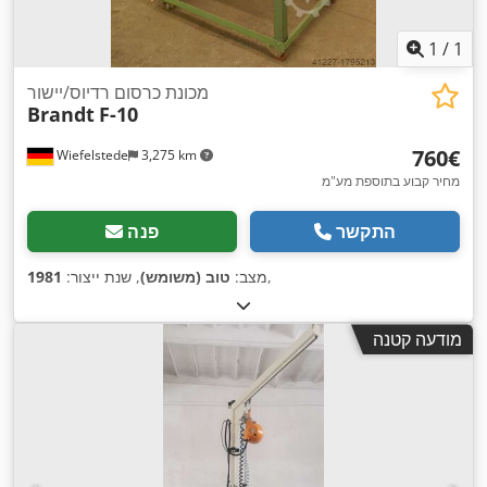
1
/
1
מכונת כרסום רדיוס/יישור
Brandt
F-10
‏760 ‏€
Wiefelstede
3,275 km
מחיר קבוע בתוספת מע"מ
התקשר
פנה
,
מצב:
טוב (משומש)
, שנת ייצור:
1981
מודעה קטנה