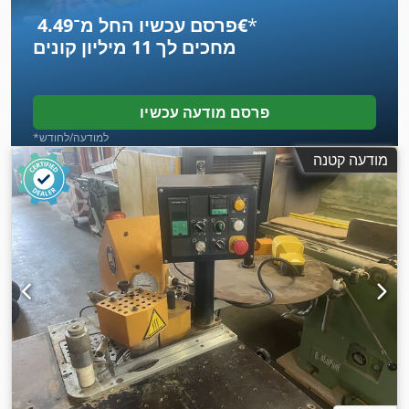
*
פרסם עכשיו החל מ־‏4.49 ‏€
מחכים לך
11 מיליון קונים
פרסם מודעה עכשיו
*למודעה/לחודש
מודעה קטנה