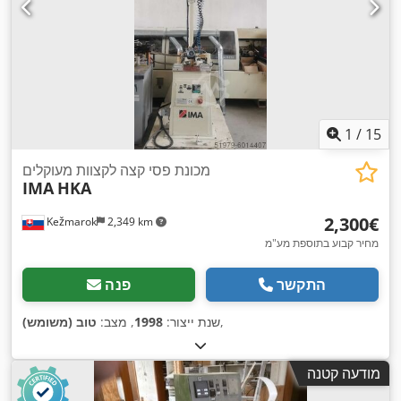
1
/
15
מכונת פסי קצה לקצוות מעוקלים
IMA
HKA
‏2,300 ‏€
Kežmarok
2,349 km
מחיר קבוע בתוספת מע"מ
התקשר
פנה
,
שנת ייצור:
1998
, מצב:
טוב (משומש)
מודעה קטנה