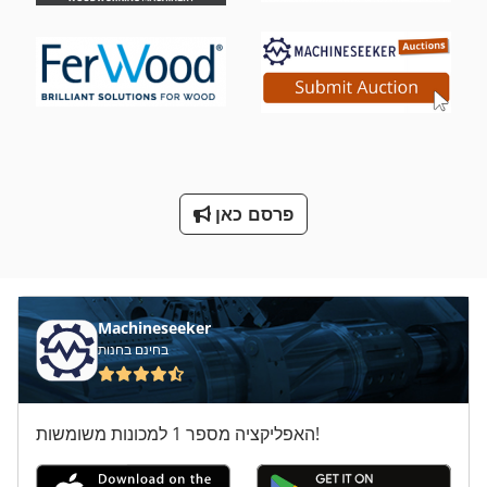
מכונת לישה של בצק
מכונת סגן 200 מ מ
מכונת עבודה מתכת
מקדד של המכונות
מתח טעינה
פרסם כאן
קו משעמם
קנה מידה של המנוף
Machineseeker
בחינם בחנות
האפליקציה מספר 1 למכונות משומשות!