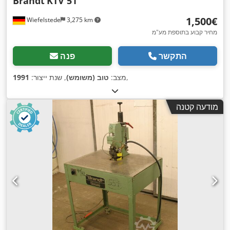
Brandt
KTV 51
‏1,500 ‏€
Wiefelstede
3,275 km
מחיר קבוע בתוספת מע"מ
התקשר
פנה
,
מצב:
טוב (משומש)
, שנת ייצור:
1991
מודעה קטנה