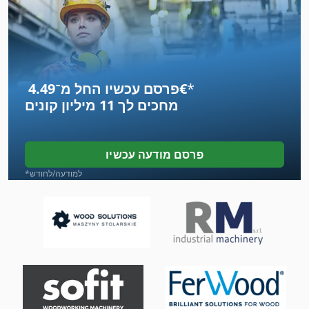
מאכיל מכונה
מכונה המעצבת
מכונה המעצבת המכה
*
פרסם עכשיו החל מ־‏4.49 ‏€
מכונה יד
מחכים לך
11 מיליון קונים
מכונה משולבת
מכונות למפנה יד
פרסם מודעה עכשיו
מכוניות
*למודעה/לחודש
מכוניות מחוץ לכביש
מכונת חיתוך-Off
מכונת כביסה ומכונת כביסה תעשיית תוכן 30 ק ג
מכונת כביסה של חלק