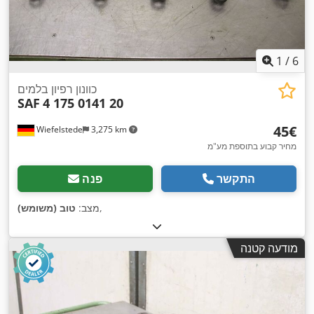
1
/
6
כוונון רפיון בלמים
SAF
4 175 0141 20
‏45 ‏€
Wiefelstede
3,275 km
מחיר קבוע בתוספת מע"מ
התקשר
פנה
,
מצב:
טוב (משומש)
מודעה קטנה