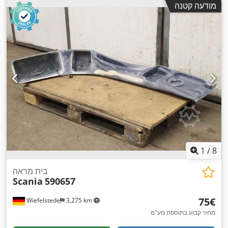
מודעה קטנה
1
/
8
בית מראה
Scania
590657
‏75 ‏€
Wiefelstede
3,275 km
מחיר קבוע בתוספת מע"מ