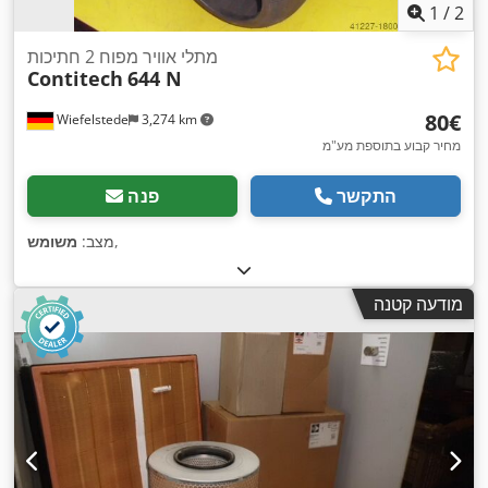
1
/
2
מתלי אוויר מפוח 2 חתיכות
Contitech
644 N
‏80 ‏€
Wiefelstede
3,274 km
מחיר קבוע בתוספת מע"מ
התקשר
פנה
,
מצב:
משומש
מודעה קטנה