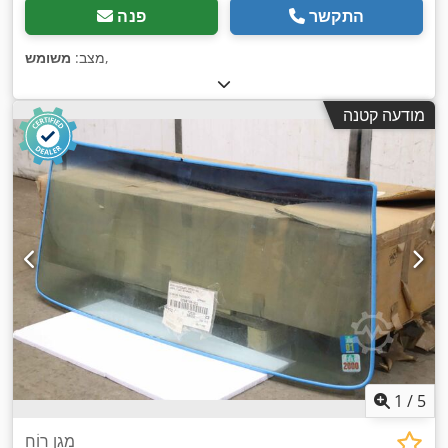
התקשר
פנה
,
מצב:
משומש
מודעה קטנה
1
/
5
מָגֵן רוֹחַ