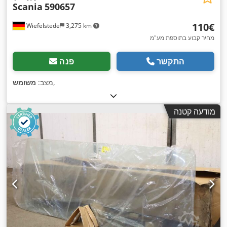
Scania
590657
‏110 ‏€
Wiefelstede
3,275 km
מחיר קבוע בתוספת מע"מ
התקשר
פנה
,
מצב:
משומש
מודעה קטנה