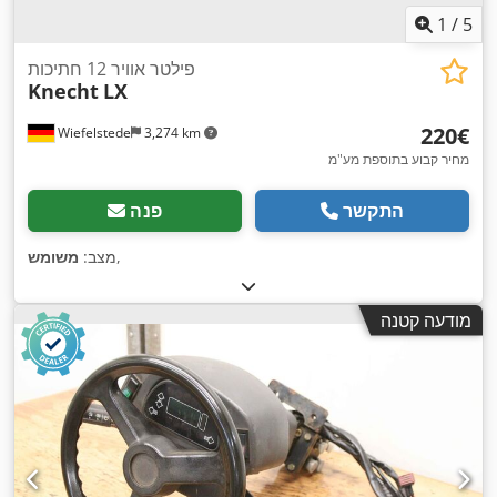
1
/
5
פילטר אוויר 12 חתיכות
Knecht
LX
‏220 ‏€
Wiefelstede
3,274 km
מחיר קבוע בתוספת מע"מ
התקשר
פנה
,
מצב:
משומש
מודעה קטנה