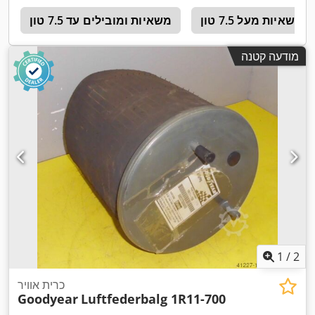
משאיות מעל 7.5 טון
משאיות ומובילים עד 7.5 טון
r
מודעה קטנה
1
/
2
כרית אוויר
Goodyear
Luftfederbalg 1R11-700