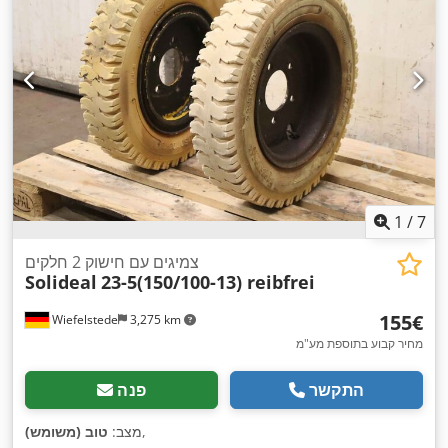
1
/
7
צמיגים עם חישוק 2 חלקים
Solideal
23-5(150/100-13) reibfrei
‏155 ‏€
Wiefelstede
3,275 km
מחיר קבוע בתוספת מע"מ
התקשר
פנה
,
מצב:
טוב (משומש)