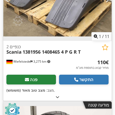
1
/
11
2 כנפיים
Scania
1381956 1408465 4 P G R T
‏110 ‏€
Wiefelstede
3,275 km
מחיר קבוע בתוספת מע"מ
התקשר
פנה
,
מצב:
מצב טוב מאוד (משומש)
מודעה קטנה