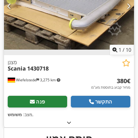
1
/
10
מְצַנֵן
Scania
1430718
‏380 ‏€
Wiefelstede
3,275 km
מחיר קבוע בתוספת מע"מ
התקשר
פנה
,
מצב:
משומש