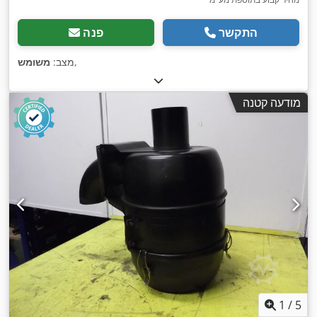
התקשר
פנה
,
מצב:
משומש
מודעה קטנה
1
/
5