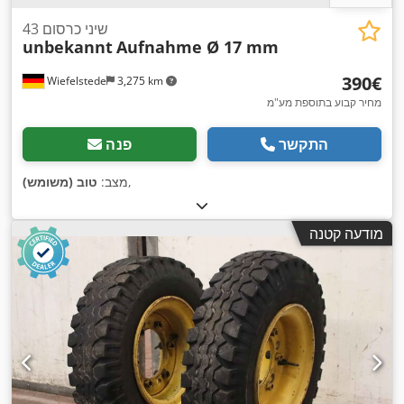
43 שיני כרסום
unbekannt
Aufnahme Ø 17 mm
‏390 ‏€
Wiefelstede
3,275 km
מחיר קבוע בתוספת מע"מ
התקשר
פנה
,
מצב:
טוב (משומש)
מודעה קטנה