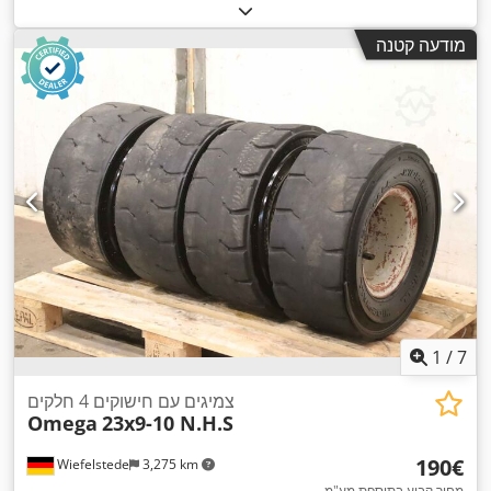
מודעה קטנה
1
/
7
צמיגים עם חישוקים 4 חלקים
Omega
23x9-10 N.H.S
‏190 ‏€
Wiefelstede
3,275 km
מחיר קבוע בתוספת מע"מ