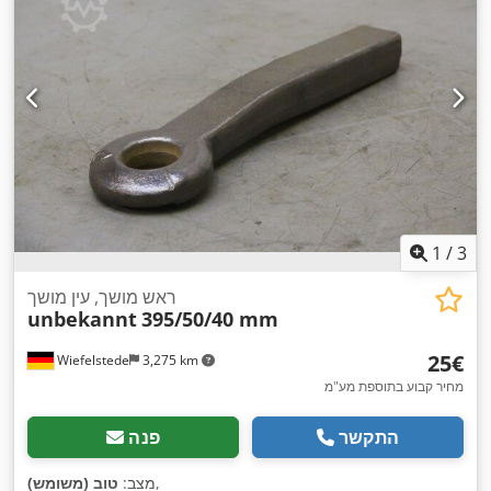
1
/
3
ראש מושך, עין מושך
unbekannt
395/50/40 mm
‏25 ‏€
Wiefelstede
3,275 km
מחיר קבוע בתוספת מע"מ
התקשר
פנה
,
מצב:
טוב (משומש)