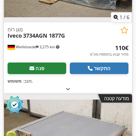
1
/
6
מָגֵן רוֹחַ
Iveco
3734AGN 1877G
‏110 ‏€
Wiefelstede
3,275 km
מחיר קבוע בתוספת מע"מ
התקשר
פנה
,
מצב:
משומש
מודעה קטנה