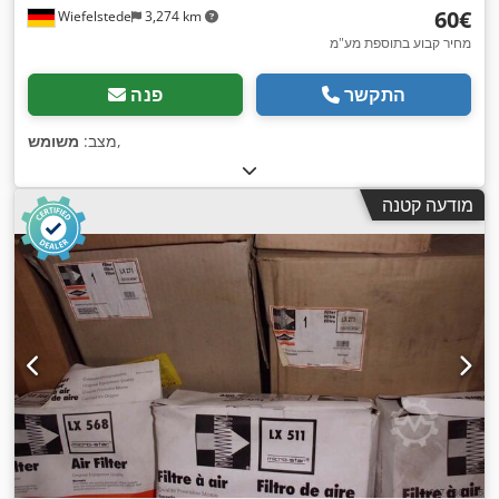
‏60 ‏€
Wiefelstede
3,274 km
מחיר קבוע בתוספת מע"מ
התקשר
פנה
,
מצב:
משומש
מודעה קטנה