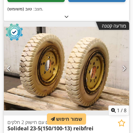
,
מצב:
טוב (משומש)
מודעה קטנה
1
/
8
שמור חיפוש
צמיגים עם חישוק 2 חלקים
Solideal
23-5(150/100-13) reibfrei