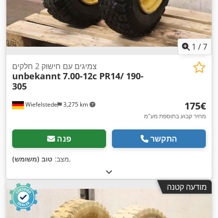
1
/
7
צמיגים עם חישוק 2 חלקים
unbekannt
7.00-12c PR14/ 190-
305
‏175 ‏€
Wiefelstede
3,275 km
מחיר קבוע בתוספת מע"מ
התקשר
פנה
,
מצב:
טוב (משומש)
מודעה קטנה