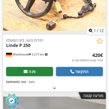
1
/
12
יחידת היגוי, לוח הפעלה
Linde
P 250
‏420 ‏€
Wiefelstede
3,275 km
מחיר קבוע בתוספת מע"מ
התקשר
פנה
,
מצב:
טוב (משומש)
מודעה קטנה