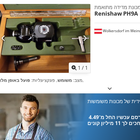
כונת מדידה מתואמת
Renishaw
PH9A
Wolkersdorf im Weinv
ת נוספות
1
/
1
,
מצב:
משומש
, פונקציונליות:
פועל באופן מלא
דית של מכונות משומשות
כים לך
11 מיליון קונים