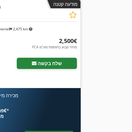
מודעה קטנה
מ
iertel
2,475 km
‏2,500 ‏€
FCA מחיר קבוע בתוספת מע"מ
בקש תמונו
שלח בקשה
מכירה מיי
*
פרסם עכשיו החל מ־‏4.49 ‏€
מח