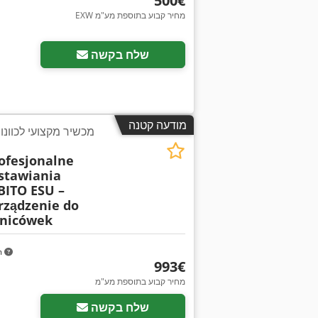
‏500 ‏€
EXW מחיר קבוע בתוספת מע"מ
שלח בקשה
מודעה קטנה
ofesjonalne
stawiania
BITO ESU –
rządzenie do
dnicówek
m
‏993 ‏€
מחיר קבוע בתוספת מע"מ
שלח בקשה