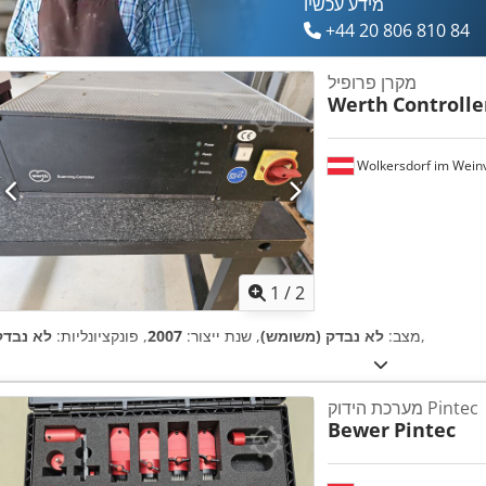
מידע עכשיו
+44 20 806 810 84
מקרן פרופיל
Werth
Controlle
Wolkersdorf im Weinv
1
/
2
,
מצב:
לא נבדק (משומש)
, שנת ייצור:
2007
, פונקציונליות:
לא נבדק
מערכת הידוק Pintec
Bewer
Pintec