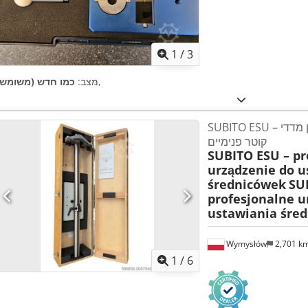
1
/
3
,
מצב:
כמו חדש (משומש)
SUBITO ESU – מכשיר מקצועי לכוונון מדדי
קוטר פנימיים
SUBITO ESU – pr
urządzenie do u
średnicówek
SU
profesjonalne u
ustawiania śre
Wymysłów
2,701 k
1
/
6