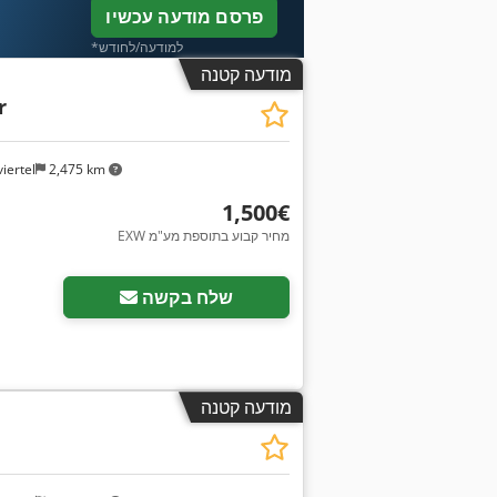
פרסם מודעה עכשיו
*למודעה/לחודש
מודעה קטנה
r
iertel
2,475 km
‏1,500 ‏€
EXW מחיר קבוע בתוספת מע"מ
בקש תמונות נוספות
שלח בקשה
מודעה קטנה