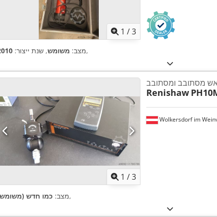
1
/
3
,
מצב:
משומש
, שנת ייצור:
2010
ש מסתובב ומסתובב
Renishaw
PH10
Wolkersdorf im Weinv
1
/
3
,
מצב:
כמו חדש (משומש)