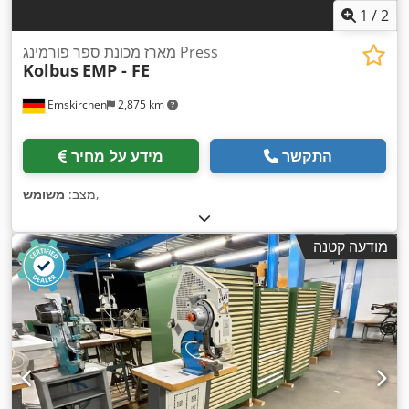
1
/
2
מארז מכונת ספר פורמינג Press
Kolbus
EMP - FE
Emskirchen
2,875 km
התקשר
מידע על מחיר
,
מצב:
משומש
מודעה קטנה