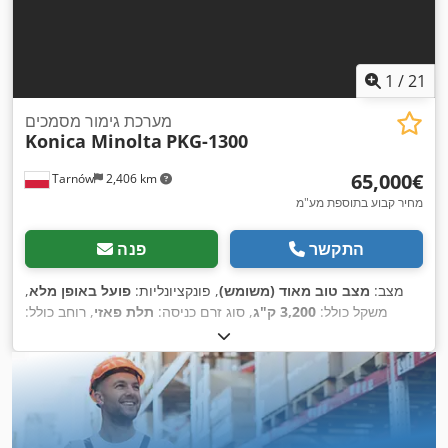
1
/
21
מערכת גימור מסמכים
Konica Minolta
PKG-1300
‏65,000 ‏€
Tarnów
2,406 km
מחיר קבוע בתוספת מע"מ
התקשר
פנה
מצב:
מצב טוב מאוד (משומש)
, פונקציונליות:
פועל באופן מלא
,
משקל כולל:
3,200 ק"ג
, סוג זרם כניסה:
תלת פאזי
, רוחב כולל:
2,200 מ"מ
, אורך כולל:
6,000 מ"מ
, גובה כולל:
1,600 מ"מ
, מתח
,
32 A
, זרם כניסה:
400 V
כניסה: