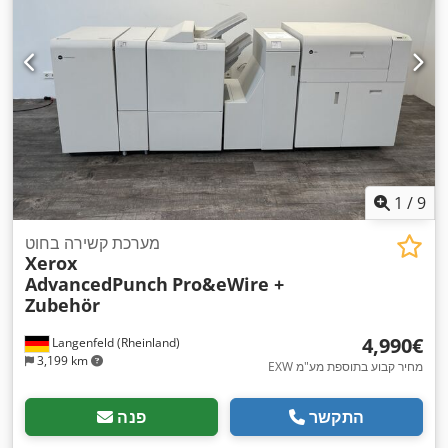
1
/
9
מערכת קשירה בחוט
Xerox
AdvancedPunch
Pro&eWire +
Zubehör
‏4,990 ‏€
Langenfeld (Rheinland)
3,199 km
EXW מחיר קבוע בתוספת מע"מ
התקשר
פנה