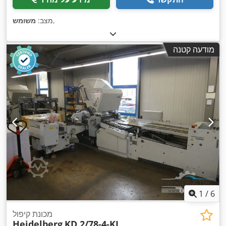
,
מצב:
משומש
מודעה קטנה
1
/
6
מכונת קיפול
Heidelberg
KD.2/78-4-KL