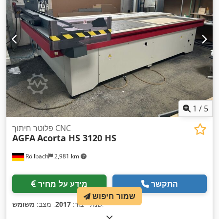
1
/
5
פלוטר חיתוך CNC
AGFA
Acorta HS 3120 HS
Röllbach
2,981 km
התקשר
מידע על מחיר
שמור חיפוש
,
שנת ייצור:
2017
, מצב:
משומש