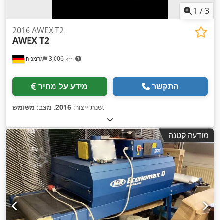
1
/
3
2016 AWEX T2
AWEX
T2
3,006 km
גרמניה
התקשר
מידע על מחיר
,
שנת ייצור:
2016
, מצב:
משומש
מודעה קטנה