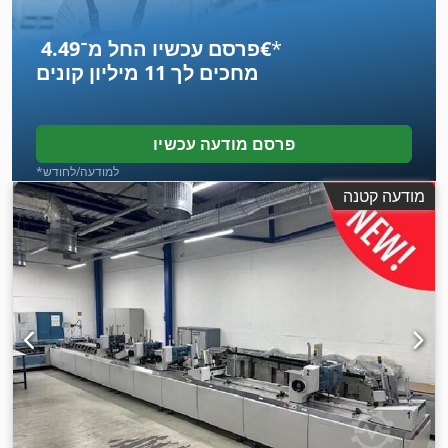
*
פרסם עכשיו החל מ־‏4.49 ‏€
מחכים לך
11 מיליון קונים
פרסם מודעה עכשיו
*למודעה/לחודש
מודעה קטנה