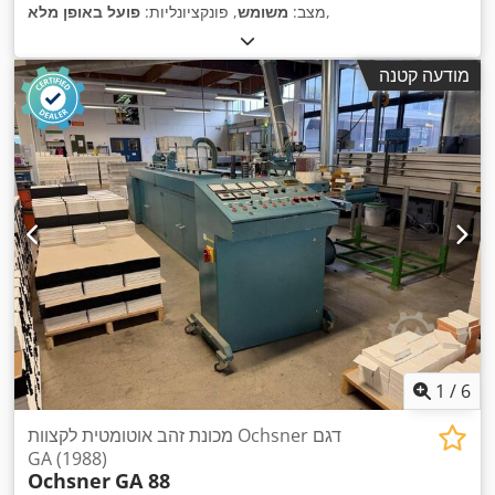
,
מצב:
משומש
, פונקציונליות:
פועל באופן מלא
מודעה קטנה
1
/
6
מכונת זהב אוטומטית לקצוות Ochsner דגם
GA (1988)
Ochsner
GA 88