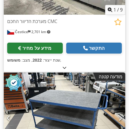
1
/
9
מערכת הדיוור החכם CMC
Čestlice
2,701 km
התקשר
מידע על מחיר
,
שנת ייצור:
2022
, מצב:
משומש
מודעה קטנה