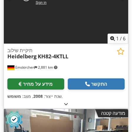
1
/
6
תיקיית שילוב
Heidelberg
KH82-4KTLL
Emskirchen
2,881 km
התקשר
מידע על מחיר
,
שנת ייצור:
2008
, מצב:
משומש
מודעה קטנה