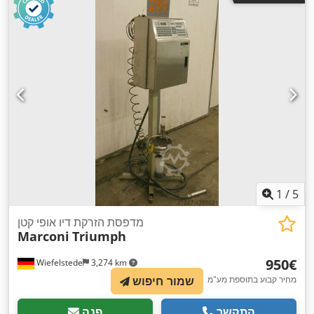
1
/
5
מדפסת הזרקת דיו אופי קטן
Marconi
Triumph
‏950 ‏€
Wiefelstede
3,274 km
מחיר קבוע בתוספת מע"מ
שמור חיפוש
התקשר
פנה