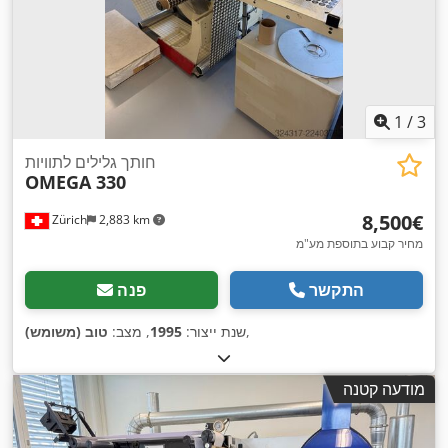
1
/
3
חותך גלילים לתוויות
OMEGA 330
‏8,500 ‏€
Zürich
2,883 km
מחיר קבוע בתוספת מע"מ
התקשר
פנה
,
שנת ייצור:
1995
, מצב:
טוב (משומש)
מודעה קטנה