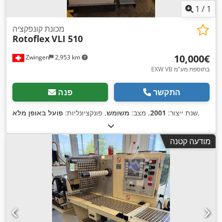
1
/
1
מכונת קונפקציה
Rotoflex
VLI 510
‏10,000 ‏€
Zwingen
2,953 km
EXW VB בתוספת מע"מ
התקשר
פנה
,
שנת ייצור:
2001
, מצב:
משומש
, פונקציונליות:
פועל באופן מלא
מודעה קטנה