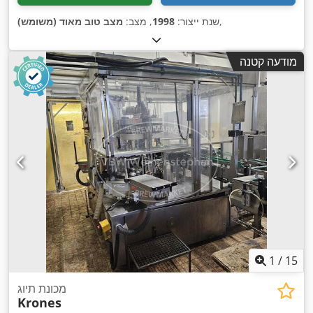
,
שנת ייצור:
1998
, מצב:
מצב טוב מאוד (משומש)
מודעה קטנה
1
/
15
מכונת תיוג
Krones