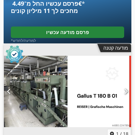
*
פרסם עכשיו החל מ־‏4.49 ‏€
מחכים לך
11 מיליון קונים
פרסם מודעה עכשיו
*למודעה/לחודש
מודעה קטנה
1
/
18