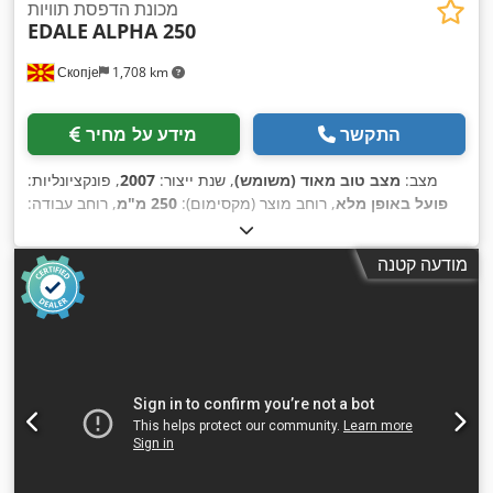
מכונת הדפסת תוויות
EDALE
ALPHA 250
Скопје
1,708 km
התקשר
מידע על מחיר
מצב:
מצב טוב מאוד (משומש)
, שנת ייצור:
2007
, פונקציונליות:
פועל באופן מלא
, רוחב מוצר (מקסימום):
250 מ"מ
, רוחב עבודה:
247 מ"מ
, מספר מגירות:
4
, רוחב גליל:
250 מ"מ
, קוטר גליל:
600
,
מ"מ
, קוטר פנימי:
76 מ"מ
מודעה קטנה