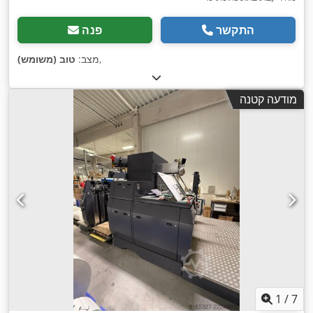
התקשר
פנה
,
מצב:
טוב (משומש)
מודעה קטנה
1
/
7