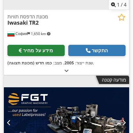
1
/
4
מכונת הדפסת תוויות
Iwasaki
TR2
София
1,650 km
התקשר
מידע על מחיר
,
שנת ייצור:
2005
, מצב:
כמו חדש (מכונת תצוגה)
מודעה קטנה