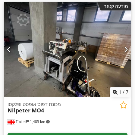
מודעה קטנה
1
/
7
מכונת דפוס אופסט ופלקסו
Nilpeter
MO4
T'bilisi
1,485 km