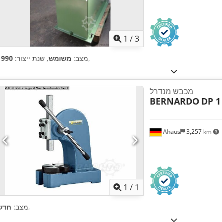
1
/
3
,
מצב:
משומש
, שנת ייצור:
1990
מכבש מנדרל
BERNARDO
DP 1
Ahaus
3,257 km
ת נוספות
1
/
1
,
מצב:
חדש