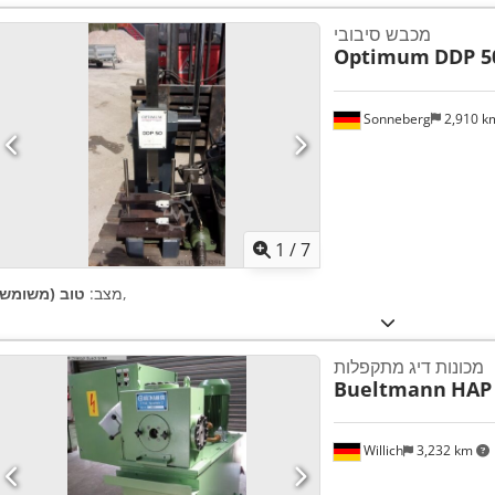
מכבש סיבובי
Optimum
DDP 5
Sonneberg
2,910 
1
/
7
,
מצב:
טוב (משומש)
מכונות דיג מתקפלות
Bueltmann
HAP
Willich
3,232 km