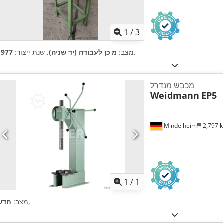
1
/
3
,
מצב:
מוכן לעבודה (יד שניה)
, שנת ייצור:
1977
מכבש מנדרל
Weidmann
EP5
Mindelheim
2,797 
ת נוספות
1
/
1
,
מצב:
חדש