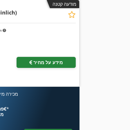
מודעה קטנה
nlich)
km
מידע על מחיר
מכירה מיי
*
פרסם עכשיו החל מ־‏4.49 ‏€
מח