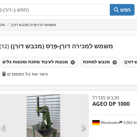
חפש
משומש דּוֹרְן-פְּרֶס (מכבש דּוֹרְן)
מכב
משמש למכירה דּוֹרְן-פְּרֶס (מכבש דּוֹרְן)
(12)
מכבש למתכת
מכונות לעיבוד מתכת ומכונות כלים
הסר את כל המסננים
מכבש מנדרל
AGEO
DP 1000
Wiesbaden
3,062 