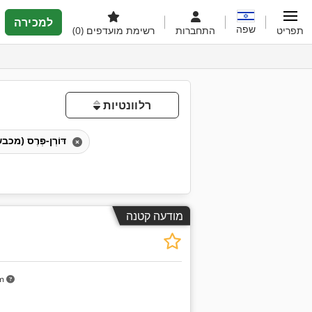
למכירה
שפה
תפריט
התחברות
רשימת מועדפים
(0)
רלוונטיות
דּוֹרְן-פְּרֶס (מכבש דּוֹרְן)
מודעה קטנה
km