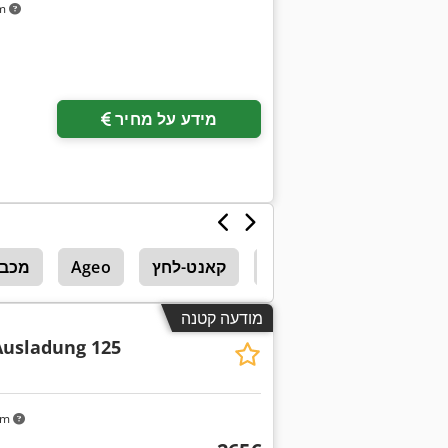
km
מידע על מחיר
ידית-לחץ
קאנט-לחץ
Ageo
מכבש
מודעה קטנה
Ausladung 125
km