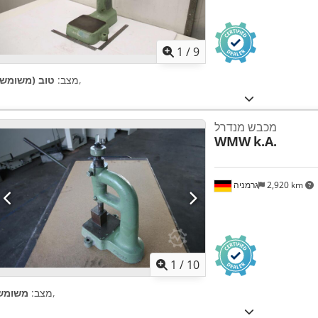
1
/
9
,
מצב:
טוב (משומש)
מכבש מנדרל
WMW
k.A.
2,920 km
גרמניה
1
/
10
,
מצב:
משומש