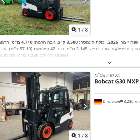
1
/
8
 שנת ייצור:
2025
, יכולת העמסה:
3,500 ק"ג
, גובה הרמה:
4,710 מ"מ
, הרמה
תורן:
טריפלקס
, גובה בנייה:
2,145 מ"מ
, כוח:
42 קילוואט (57.10 כ"ס)
, אור
,
Diesel
, סוג הנעה:
המזלג:
1,200 מ"מ
מלגזות גפ"מ
Bobcat
G30 NXP
Dinslaken
3,236 k
1
/
8