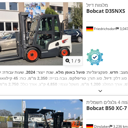
מלגזות דיזל
Bobcat
D35NXS
Friedrichsdorf
3,04
1
/
9
מצב:
חדש
, פונקציונליות:
פועל באופן מלא
, שנת ייצור:
2024
, שעות עבודה:
 סוג דלק:
דיזל
, סוג תורן:
טריפלקס
, גובה בנייה:
2,350 מ"מ
, כוח:
45 קילווא
, אורך המזלג:
1,200 מ"מ
, משקל עצמי:
4,850 ק"ג
, אורך כולל:
2,750 מ"מ
,
, רוחב בנייה:
1,290 מ"מ
Diesel
סוג הנעה:
לגלים חשמלית
Bobcat
B50 XC-7
Dinslaken
3,236 k