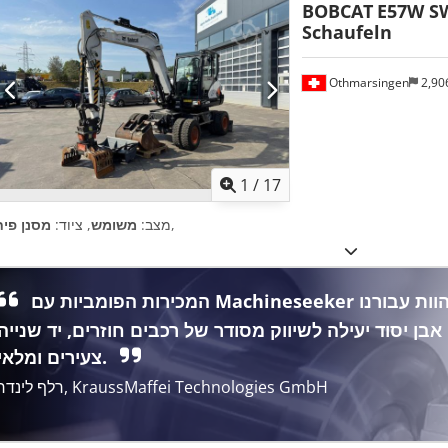
BOBCAT
E57W SW
Schaufeln
Othmarsingen
2,90
1
/
17
,
מצב:
משומש
, ציוד:
מסנן פיח
המכירות הפומביות עם Machineseeker מהוות עבורנו
אבן יסוד יעילה לשיווק מסודר של רכבים חוזרים, יד שנייה
צעירים ומלאי.
רלף לינדר, KraussMaffei Technologies GmbH