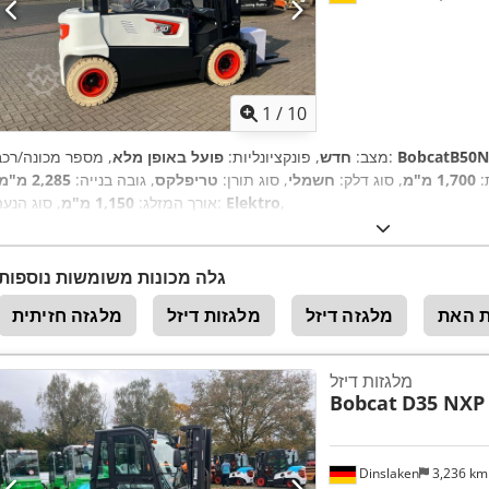
1
/
10
BobcatB50
, מספר מכונה/רכב:
מצב:
חדש
, פונקציונליות:
פועל באופן מלא
:
1,700 מ"מ
, סוג דלק:
חשמלי
, סוג תורן:
טריפלקס
, גובה בנייה:
2,285 מ"מ
,
Elektro
, סוג הנעה:
אורך המזלג:
1,150 מ"מ
גלה מכונות משומשות נוספות
ת האת
מלגזה דיזל
מלגזות דיזל
מלגזה חזיתית
מלגזות דיזל
Bobcat
D35 NXP
Dinslaken
3,236 k