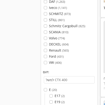
DAF
(1,263)
Iveco
(1,141)
SCHMITZ
(873)
STILL
(861)
Schmitz Cargobull
(825)
SCANIA
(810)
Volvo
(774)
DECKEL
(604)
Renault
(565)
Ford
(431)
VW
(406)
דגם:
ך
E
(20)
E17
(2)
E19
(2)