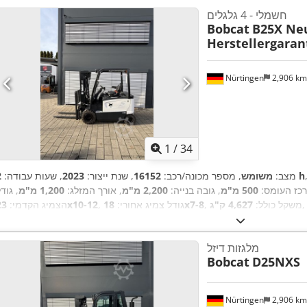
חשמלי - 4 גלגלים
Bobcat
B25X Ne
Herstellergaran
Nürtingen
2,906 k
1
/
34
2 h
מצב:
משומש
, מספר מכונה/רכב:
16152
, שנת ייצור:
2023
, שעות עבודה:
רכז העומס:
500 מ"מ
, גובה בנייה:
2,200 מ"מ
, אורך המזלג:
1,200 מ"מ
, גוד
,
, משקל כולל:
4,627 ק"ג
18x7-8
, גודל צמיג אחורי:
23x10-12
הצמיג הקדמי:
מלגזות דיזל
Bobcat
D25NXS
Nürtingen
2,906 k