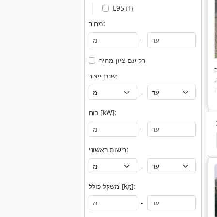
L95
(1)
מחיר:
-
רק עם ציון מחיר
שנת ייצור:
,
-
כוח [kW]:
-
Kalmar
מלגזה חשמלית
גלגלים חשמלי
דרך 4 מל
רישום ראשוני:
-
משקל כולל [kg]:
-