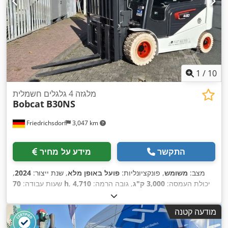
1
/
10
מלגזה 4 גלגלים חשמלית
Bobcat
B30NS
Friedrichsdorf
3,047 km
התקשר
מידע על מחיר
מצב:
משומש
, פונקציונליות:
פועל באופן מלא
, שנת ייצור:
2024
,
, יכולת העמסה:
3,000 ק"ג
, גובה הרמה:
4,710
70 h
שעות עבודה:
מ"מ
, הרמה חופשית:
1,475 מ"מ
, סוג דלק:
חשמלי
, סוג תורן:
טריפלקס
, גובה בנייה:
2,145 מ"מ
, כוח:
16 קילוואט (21.75 כ"ס)
,
מודעה קטנה
רוחב מסגרת המזלג:
1,116 מ"מ
, אורך המזלג:
1,200 מ"מ
, משקל
, רוחב
Elektro
, סוג הנעה:
עצמי:
4,850 ק"ג
, אורך כולל:
2,520 מ"מ