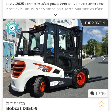
מצב:
חדש
, פונקציונליות:
פועל באופן מלא
, שנת ייצור:
2025
, שעות
, יכולת העמסה:
1,500 ק"ג
, גובה הרמה:
115 מ"מ
, סוג
2 h
עבודה:
דלק:
חשמלי
, גובה בנייה:
1,160 מ"מ
, אורך המזלג:
1,150 מ"מ
,
,
Elektro
, סוג הנעה:
משקל עצמי:
123 ק"ג
, אורך כולל:
1,530 מ"מ
מודעה קטנה
,
רוחב בנייה:
540 מ"מ
1
/
10
מלגזות דיזל
Bobcat
D35C-9