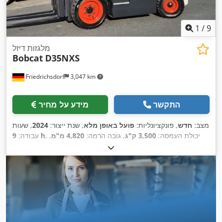
1
/
9
מלגזות דיזל
Bobcat
D35NXS
Friedrichsdorf
3,047 km
התקשר
מידע על מחיר
מצב:
חדש
, פונקציונליות:
פועל באופן מלא
, שנת ייצור:
2024
, שעות
, יכולת העמסה:
3,500 ק"ג
, גובה הרמה:
4,820 מ"מ
,
9 h
עבודה:
הרמה חופשית:
1,400 מ"מ
, סוג דלק:
דיזל
, סוג תורן:
טריפלקס
,
גובה בנייה:
2,350 מ"מ
, כוח:
45 קילוואט (61.18 כ"ס)
, רוחב
מסגרת המזלג:
1,190 מ"מ
, אורך המזלג:
1,200 מ"מ
, משקל עצמי:
, רוחב בנייה:
Diesel
, סוג הנעה:
4,850 ק"ג
, אורך כולל:
2,750 מ"מ
,
1,290 מ"מ