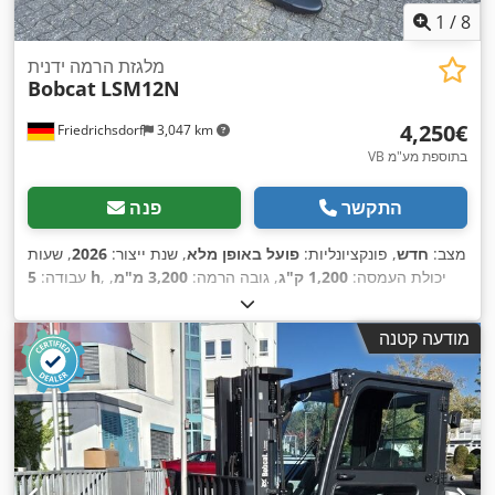
1
/
8
מלגזת הרמה ידנית
Bobcat
LSM12N
‏4,250 ‏€
Friedrichsdorf
3,047 km
VB בתוספת מע"מ
התקשר
פנה
מצב:
חדש
, פונקציונליות:
פועל באופן מלא
, שנת ייצור:
2026
, שעות
, יכולת העמסה:
1,200 ק"ג
, גובה הרמה:
3,200 מ"מ
,
5 h
עבודה:
סוג דלק:
חשמלי
, סוג תורן:
דוּפּלֶקס
, גובה בנייה:
2,150 מ"מ
, אורך
המזלג:
1,150 מ"מ
, משקל עצמי:
585 ק"ג
, אורך כולל:
1,710 מ"מ
,
מודעה קטנה
,
, רוחב בנייה:
800 מ"מ
Elektro
סוג הנעה: