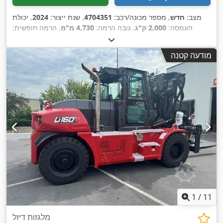
מצב:
חדש
, מספר מכונה/רכב:
4704351
, שנת ייצור:
2024
, יכולת
העמסה:
2,000 ק"ג
, גובה הרמה:
4,730 מ"מ
, הרמה חופשית:
1,000 מ"מ
, מרכז העומס:
500 מ"מ
, סוג דלק:
חשמלי
, סוג תורן:
,
טריפלקס
, גובה בנייה:
2,230 מ"מ
, אורך המזלג:
1,200 מ"מ
מודעה קטנה
1
/
11
מלגזות דיזל