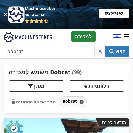
Machineseeker
לאפליקציה
בחינם בחנות
למכירה
חפש
משמש למכירה Bobcat
(99)
רלוונטיות
מסנן
Bobcat
הסר את כל המסננים
מודעה קטנה