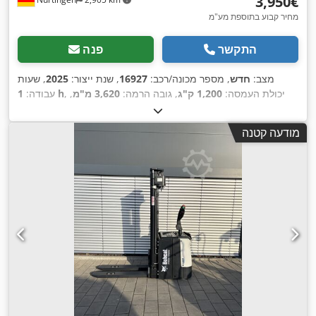
‏3,950 ‏€
מחיר קבוע בתוספת מע"מ
התקשר
פנה
מצב:
חדש
, מספר מכונה/רכב:
16927
, שנת ייצור:
2025
, שעות
, יכולת העמסה:
1,200 ק"ג
, גובה הרמה:
3,620 מ"מ
,
1 h
עבודה:
מרכז העומס:
600 מ"מ
, סוג דלק:
חשמלי
, סוג תורן:
סימפלקס
,
, אורך המזלג:
1,150
24 V
גובה בנייה:
2,280 מ"מ
, מתח סוללה:
מודעה קטנה
,
מ"מ
, משקל כולל:
576 ק"ג