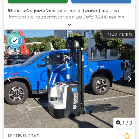
מצב:
טוב (משומש)
, פונקציונליות:
פועל באופן מלא
, כוח:
56
קילוואט (76.14 כ"ס)
, סוג תמסורת:
הידרוסטטי
, סוג דלק:
דיזל
,
עוצמת הרמה:
2,200 ק"ג/מ'
, שנת ייצור:
2008
, שעות עבודה:
,
קְלָפוֹת מַזְלֵג (forks for pallets), תא נהג
, ציוד:
4,871 h
מודעה קטנה
1
/
9
מערם משטחים