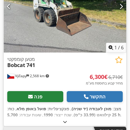
1
/
6
מטען קומפקטי
Bobcat
741
‏6,300 ‏€
Výčapy
2,568 km
‏6,710 ‏€
מחיר קבוע בתוספת מע"מ
התקשר
פנה
מצב:
מוכן לעבודה (יד שניה)
, פונקציונליות:
פועל באופן מלא
, כוח:
,
5,700 h
25 קילוואט (33.99 כ"ס)
, שנת ייצור:
1990
, שעות עבודה: