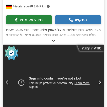
Friedrichsdorf
3,047 km
התקשר
מידע על מחיר
מצב:
חדש
, פונקציונליות:
פועל באופן מלא
, שנת ייצור:
2025
, שעות
, יכולת העמסה:
3,500 ק"ג
, גובה הרמה:
4,380 מ"מ
,
9 h
עבודה:
הרמה חופשית:
1,300 מ"מ
, סוג דלק:
דיזל
, סוג תורן:
טריפלקס
,
גובה בנייה:
2,180 מ"מ
, כוח:
45 קילוואט (61.18 כ"ס)
, רוחב
מודעה קטנה
מסגרת המזלג:
1,190 מ"מ
, אורך המזלג:
1,200 מ"מ
, משקל עצמי:
, רוחב בנייה:
Diesel
, סוג הנעה:
4,850 ק"ג
, אורך כולל:
2,779 מ"מ
,
1,290 מ"מ