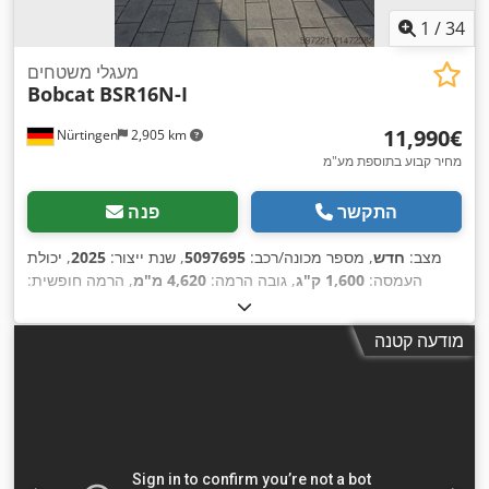
1
/
34
מעגלי משטחים
Bobcat
BSR16N-I
‏11,990 ‏€
Nürtingen
2,905 km
מחיר קבוע בתוספת מע"מ
התקשר
פנה
מצב:
חדש
, מספר מכונה/רכב:
5097695
, שנת ייצור:
2025
, יכולת
העמסה:
1,600 ק"ג
, גובה הרמה:
4,620 מ"מ
, הרמה חופשית:
1,400 מ"מ
, מרכז העומס:
600 מ"מ
, סוג דלק:
חשמלי
, סוג תורן:
, אורך
25.6 V
טריפלקס
, גובה בנייה:
2,120 מ"מ
, מתח סוללה:
מודעה קטנה
,
המזלג:
1,150 מ"מ
, משקל כולל:
1,412 ק"ג