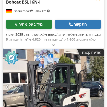
Bobcat
BSL16N-I
Friedrichsdorf
3,047 km
התקשר
מידע על מחיר
מצב:
חדש
, פונקציונליות:
פועל באופן מלא
, שנת ייצור:
2025
, שעות
, יכולת העמסה:
1,600 ק"ג
, גובה הרמה:
4,620 מ"מ
,
5 h
עבודה:
הרמה חופשית:
1,520 מ"מ
, סוג דלק:
חשמלי
, סוג תורן:
טריפלקס
,
גובה בנייה:
2,108 מ"מ
, אורך המזלג:
1,150 מ"מ
, משקל עצמי:
מודעה קטנה
, רוחב בנייה:
Elektro
, סוג הנעה:
1,340 ק"ג
, אורך כולל:
1,964 מ"מ
,
820 מ"מ