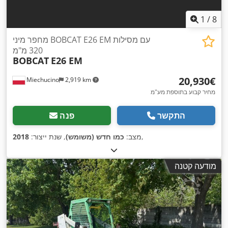
1
/
8
מחפר מיני BOBCAT E26 EM עם מסילות
320 מ"מ
BOBCAT
E26 EM
‏20,930 ‏€
Miechucino
2,919 km
מחיר קבוע בתוספת מע"מ
התקשר
פנה
,
מצב:
כמו חדש (משומש)
, שנת ייצור:
2018
מודעה קטנה