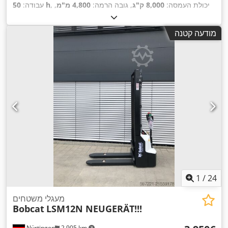
, יכולת העמסה:
8,000 ק"ג
, גובה הרמה:
4,800 מ"מ
,
50 h
עבודה:
הרמה חופשית:
1,570 מ"מ
, סוג דלק:
דיזל
, סוג תורן:
טריפלקס
,
גובה בנייה:
2,780 מ"מ
, כוח:
59 קילוואט (80.22 כ"ס)
, רוחב
מודעה קטנה
מסגרת המזלג:
2,240 מ"מ
, אורך המזלג:
2,400 מ"מ
, משקל עצמי:
,
Diesel
, סוג הנעה:
12,406 ק"ג
1
/
24
מעגלי משטחים
Bobcat
LSM12N NEUGERÄT!!!
Nürtingen
2,905 km