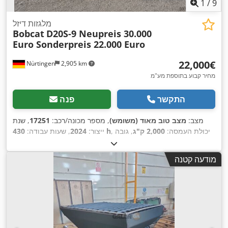
1
/
9
מלגזות דיזל
Bobcat
D20S-9 Neupreis 30.000
Euro Sonderpreis 22.000 Euro
‏22,000 ‏€
Nürtingen
2,905 km
מחיר קבוע בתוספת מע"מ
התקשר
פנה
מצב:
מצב טוב מאוד (משומש)
, מספר מכונה/רכב:
17251
, שנת
, יכולת העמסה:
2,000 ק"ג
, גובה
430 h
ייצור:
2024
, שעות עבודה:
הרמה:
4,730 מ"מ
, הרמה חופשית:
1,470 מ"מ
, מרכז העומס:
500
מ"מ
, סוג דלק:
דיזל
, סוג תורן:
טריפלקס
, גובה בנייה:
2,190 מ"מ
,
מודעה קטנה
אורך המזלג:
1,050 מ"מ
, גודל הצמיג הקדמי:
7.00-15 5.50
, גודל
,
צמיג אחורי:
6.50-10
, משקל כולל:
4,053 ק"ג