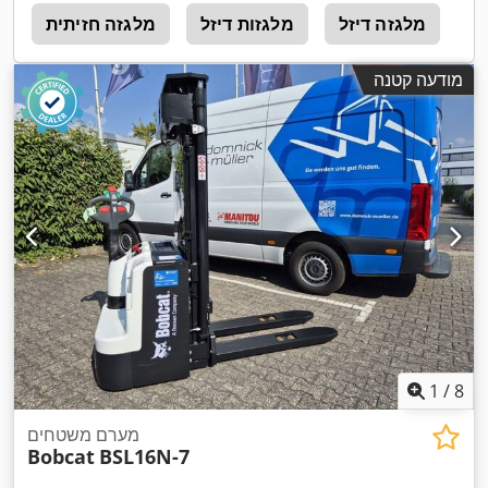
ת
מלגזה דיזל
מלגזות דיזל
מלגזה חזיתית
ח
מודעה קטנה
1
/
8
מערם משטחים
Bobcat
BSL16N-7