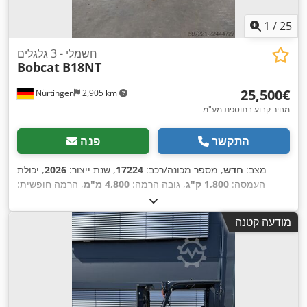
1
/
25
חשמלי - 3 גלגלים
Bobcat
B18NT
‏25,500 ‏€
Nürtingen
2,905 km
מחיר קבוע בתוספת מע"מ
התקשר
פנה
מצב:
חדש
, מספר מכונה/רכב:
17224
, שנת ייצור:
2026
, יכולת
העמסה:
1,800 ק"ג
, גובה הרמה:
4,800 מ"מ
, הרמה חופשית:
1,484 מ"מ
, מרכז העומס:
500 מ"מ
, סוג דלק:
חשמלי
, סוג תורן:
, אורך
51.2 V
טריפלקס
, גובה בנייה:
2,215 מ"מ
, מתח סוללה:
מודעה קטנה
, גודל צמיג
18x7-6 weiss
המזלג:
1,150 מ"מ
, גודל הצמיג הקדמי:
,
, משקל כולל:
3,460 ק"ג
16x6-8 weiss
אחורי: