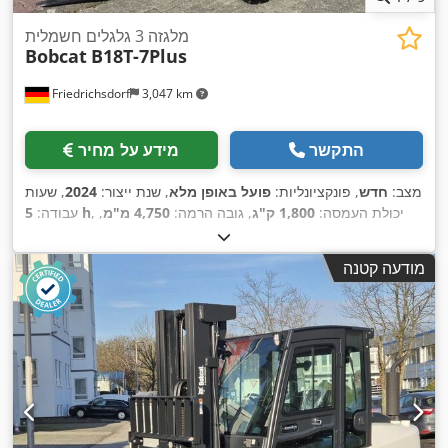
מלגזה 3 גלגלים חשמלית
Bobcat
B18T-7Plus
Friedrichsdorf
3,047 km
התקשר
מידע על מחיר
מצב:
חדש
, פונקציונליות:
פועל באופן מלא
, שנת ייצור:
2024
, שעות
, יכולת העמסה:
1,800 ק"ג
, גובה הרמה:
4,750 מ"מ
,
5 h
עבודה:
הרמה חופשית:
1,540 מ"מ
, סוג דלק:
חשמלי
, סוג תורן:
טריפלקס
,
גובה בנייה:
2,130 מ"מ
, כוח:
6 קילוואט (8.16 כ"ס)
, רוחב מסגרת
מודעה קטנה
המזלג:
902 מ"מ
, אורך המזלג:
1,200 מ"מ
, משקל עצמי:
3,250
, רוחב בנייה:
1,090
Elektro
, סוג הנעה:
ק"ג
, אורך כולל:
1,991 מ"מ
,
מ"מ