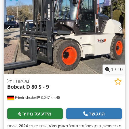
1
/
10
מלגזות דיזל
Bobcat
D 80 S - 9
Friedrichsdorf
3,047 km
התקשר
מידע על מחיר
מצב:
חדש
, פונקציונליות:
פועל באופן מלא
, שנת ייצור:
2024
, שעות