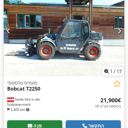
1
/
17
מעמיס טלסקופי
Bobcat
T2250
‏21,900 ‏€
Sankt Veit in der
Südsteiermark
VB בתוספת מע"מ
2,405 km
התקשר
פנה