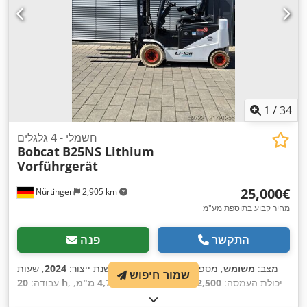
1
/
34
חשמלי - 4 גלגלים
Bobcat
B25NS Lithium
Vorführgerät
‏25,000 ‏€
Nürtingen
2,905 km
מחיר קבוע בתוספת מע"מ
התקשר
פנה
מצב:
משומש
, מספר מכונה/רכב:
17037
, שנת ייצור:
2024
, שעות
שמור חיפוש
, יכולת העמסה:
2,500 ק"ג
, גובה הרמה:
4,710 מ"מ
,
20 h
עבודה:
הרמה חופשית:
1,700 מ"מ
, מרכז העומס:
500 מ"מ
, סוג דלק: