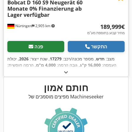
Bobcat
D 160 S9 Neugerät 60
Monate 0% Finanzierung ab
Lager verfügbar
‏189,999 ‏€
Nürtingen
2,905 km
מחיר קבוע בתוספת מע"מ
התקשר
פנה
מצב:
חדש
, מספר מכונה/רכב:
17279
, שנת ייצור:
2026
, יכולת
העמסה:
16,000 ק"ג
, גובה הרמה:
4,000 מ"מ
, הרמה חופשית:
1,480 מ"מ
, מרכז העומס:
600 מ"מ
, סוג דלק:
דיזל
, סוג תורן:
טריפלקס
, גובה בנייה:
3,030 מ"מ
, אורך המזלג:
2,400 מ"מ
, גודל
הצמיג הקדמי:
12.00-20 100%
, גודל צמיג אחורי:
12.00-20 100%
,
חותם אמון
,
משקל כולל:
19,300 ק"ג
, ציוד:
תא נהג
מפיצים מוסמכים של Machineseeker