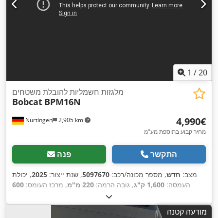
1
/
20
מלגזות חשמליות להובלת משטחים
Bobcat
BPM16N
‏4,990 ‏€
Nürtingen
2,905 km
מחיר קבוע בתוספת מע"מ
התקשר
פנה
מצב:
חדש
, מספר מכונה/רכב:
5097670
, שנת ייצור:
2025
, יכולת
העמסה:
1,600 ק"ג
, גובה הרמה:
220 מ"מ
, מרכז העומס:
600
מ"מ
, סוג דלק:
חשמלי
, סוג תורן:
אחר
, גובה בנייה:
1,300 מ"מ
,
, אורך המזלג:
1,150 מ"מ
, משקל כולל:
400
25.6 V
מתח סוללה:
מודעה קטנה
,
ק"ג