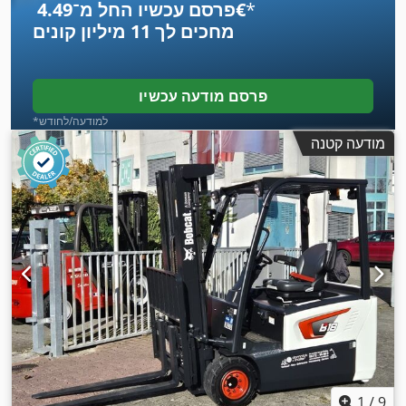
*
פרסם עכשיו החל מ־‏4.49 ‏€
מחכים לך
11 מיליון קונים
פרסם מודעה עכשיו
*למודעה/לחודש
מודעה קטנה
1
/
9