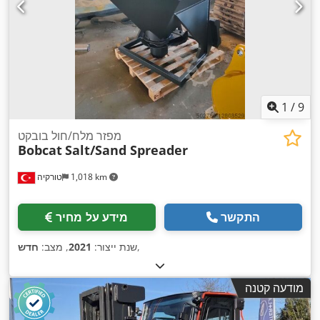
1
/
9
מפזר מלח/חול בובקט
Bobcat
Salt/Sand Spreader
1,018 km
טורקיה
התקשר
מידע על מחיר
,
שנת ייצור:
2021
, מצב:
חדש
מודעה קטנה