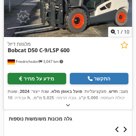
1
/
10
מלגזות דיזל
Bobcat
D50 C-9/LSP 600
Friedrichsdorf
3,047 km
התקשר
מידע על מחיר
מצב:
חדש
, פונקציונליות:
פועל באופן מלא
, שנת ייצור:
2024
, שעות
, יכולת העמסה:
5,000 ק"ג
, גובה הרמה:
5,025 מ"מ
,
10 h
עבודה:
הרמה חופשית:
1,130 מ"מ
, סוג דלק:
דיזל
, סוג תורן:
טריפלקס
,
גובה בנייה:
2,470 מ"מ
, כוח:
55 קילוואט (74.78 כ"ס)
, רוחב
מסגרת המזלג:
1,300 מ"מ
, אורך המזלג:
1,200 מ"מ
, משקל עצמי:
גלה מכונות משומשות נוספות
, רוחב בנייה:
Diesel
, סוג הנעה:
6,930 ק"ג
, אורך כולל:
3,300 מ"מ
,
1,455 מ"מ