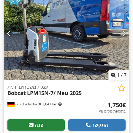
,
בנייה:
1,244 מ"מ
1
/
7
עגלת משטחים ידנית
Bobcat
LPM15N-7/ Neu 2025
‏1,750 ‏€
Friedrichsdorf
3,047 km
VB בתוספת מע"מ
התקשר
פנה