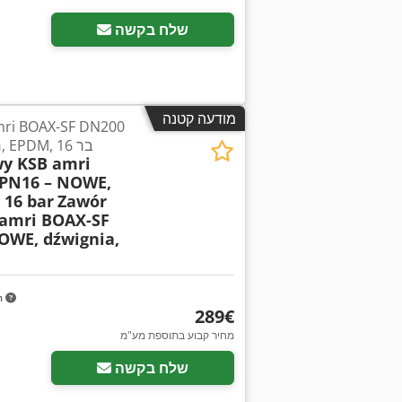
שלח בקשה
מודעה קטנה
PN16 – חדש, עם ידית, EPDM, 16 בר
y KSB amri
PN16 – NOWE,
 16 bar
Zawór
amri BOAX-SF
OWE, dźwignia,
m
‏289 ‏€
מחיר קבוע בתוספת מע"מ
שלח בקשה