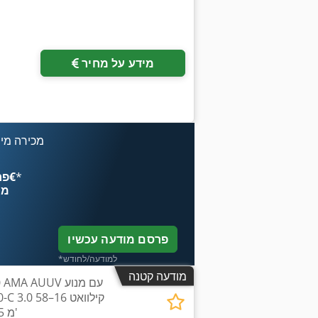
מידע על מחיר
מכירה מיי
*
פרסם עכשיו החל מ־‏4.49 ‏€
מח
פרסם מודעה עכשיו
*למודעה/לחודש
מודעה קטנה
-260 AMA AUUV
T130-C 3.0
ליטר/דקה H=107–225 מ'