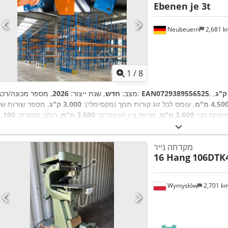
Ebenen je 3t
Neubeuern
2,681 
1
/
8
,
EAN0729389556525
, מספר מכונה/רכב:
מצב:
חדש
, שנת ייצור:
2026
4,50 מ"מ
, עומס לכל זוג קורות תמך (מקסימלי):
3,000 ק"ג
, מספר שורות של
מיפתח נקי:
3,600 מ"מ
, מרווח בין העמודים:
3,600 מ"מ
, רוחב מסגרת:
1,100
גובה המדף:
4,500 מ"מ
, אורך המדף:
44,800 מ"מ
, אורך תמיכה:
3,600 מ"מ
מקדחה נייר
16 Hang
106DTK
Wymysłów
2,701 k