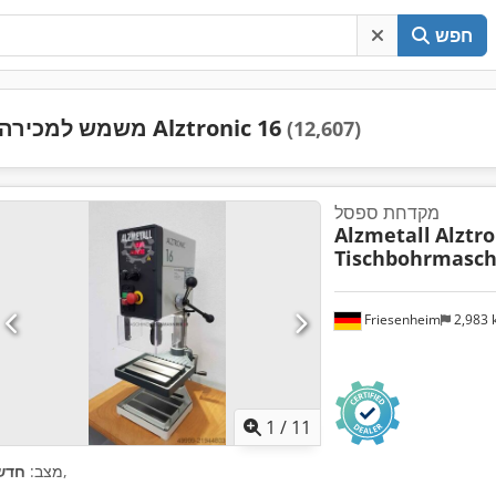
חפש
משמש למכירה Alztronic 16
(12,607)
מקדחת ספסל
Alzmetall
Alztro
Tischbohrmasch
Friesenheim
2,983
1
/
11
,
מצב:
חדש