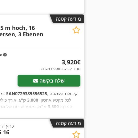
מודעה קטנה
3,5 m hoch, 16
ersen, 3 Ebenen
km
‏3,920 ‏€
מחיר קבוע בתוספת מע"מ
שלח בקשה
, קיבולת העמסה
EAN0729389556525
, מספר מכונה/רכב:
מצ
לכל מקטע אחסון:
3,000 ק"ג
, אורך כולל
המדף:
3,500 מ"מ
, מספר שורות של מד
108 יורו משטחים
, גובה המסגרת:
3,500 מ"
מודעה קטנה
לחץ הידרא
S 16