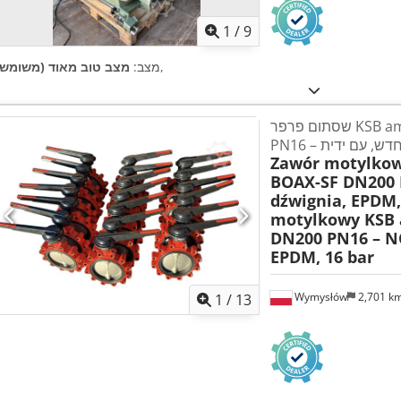
1
/
9
,
מצב:
מצב טוב מאוד (משומש)
שסתום פרפר KSB amri BOAX-SF DN200
Zawór motylkow
BOAX-SF DN200 
dźwignia, EPDM,
motylkowy KSB 
DN200 PN16 – N
EPDM, 16 bar
Wymysłów
2,701 k
1
/
13