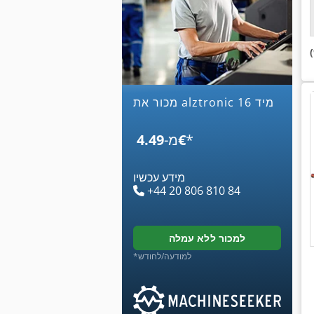
מכור את alztronic 16 מיד
*
‏4.49 ‏€
מ-
מידע עכשיו
+44 20 806 810 84
למכור ללא עמלה
*למודעה/לחודש