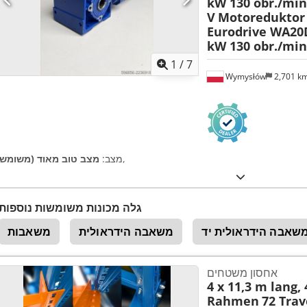
kW 130 obr./min
V
Motoreduktor
Eurodrive WA20D
kW 130 obr./min
1
/
7
Wymysłów
2,701 k
,
מצב:
מצב טוב מאוד (משומש)
גלה מכונות משומשות נוספות
שאבה הידראולית יד
משאבה הידראולית
משאבות
אחסון משטחים
4 x 11,3 m lang,
Rahmen
72 Trav