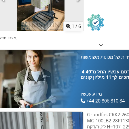
1
/
6
,
מצב:
חדש
דית של מכונות משומשות
כים לך
11 מיליון קונים
מידע עכשיו
+44 20 806 810 84
Grundfos CRK2 עם מנוע
MG 100LB2-28F קילוואט 16–58