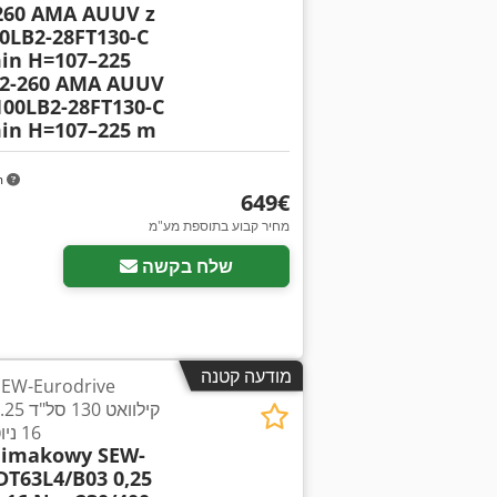
260 AMA AUUV z
0LB2-28FT130-C
min H=107–225
K2-260 AMA AUUV
100LB2-28FT130-C
min H=107–225 m
m
‏649 ‏€
מחיר קבוע בתוספת מע"מ
שלח בקשה
מודעה קטנה
3 0.25
16 ניוטון-מטר 230/400 וולט
limakowy SEW-
T63L4/B03 0,25