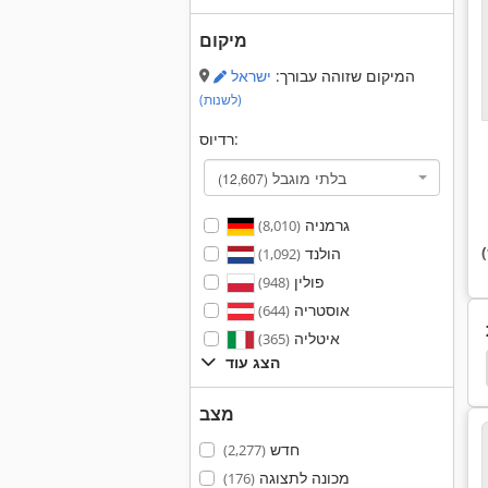
מיקום
המיקום שזוהה עבורך:
ישראל
(לשנות)
רדיוס:
בלתי מוגבל
(12,607)
גרמניה
(8,010)
הולנד
(1,092)
פולין
(948)
אוסטריה
(644)
איטליה
(365)
הצג עוד
חולץ 4 שק
Monosem 4 Reihig
Glw 4
4 X 4
מצב
חדש
(2,277)
מכונה לתצוגה
(176)