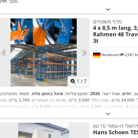
,
מצב:
חדש
מדף משטחים
4 x 8,5 m lang, 
Rahmen
48 Trav
3t
Neubeuern
2,681 
1
/
7
ב:
חדש
, שנת ייצור:
2026
, פונקציונליות:
פועל באופן מלא
:
34,000 מ"מ
, גובה כולל:
3,500 מ"מ
, מרווח בין העמודים:
2,700 מ"מ
, גוב
פים:
4
, מיפתח נקי:
2,700 מ"מ
, יכולת העמסה:
9,000 ק"ג
, מקומות לפלטות:
מ
, רוחב מסגרת:
1,100 מ"מ
, עומס לכל זוג קורות תמך (מקסימלי):
3,000
,
ק"ג
, אורך המדף:
34,000 מ"מ
, אורך תמיכה:
2,700 מ"מ
ולי דו-עמודי 16 טון
Hans Schoen TE