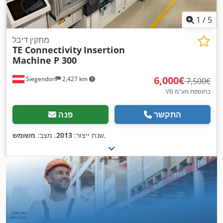
1
/
5
מתקין דיבל
TE Connectivity
Insertion
Machine P 300
‏6,000 ‏€
Siegendorf
2,427 km
‏7,500 ‏€
VB בתוספת מע"מ
התקשר
פנה
,
שנת ייצור:
2013
, מצב:
משומש