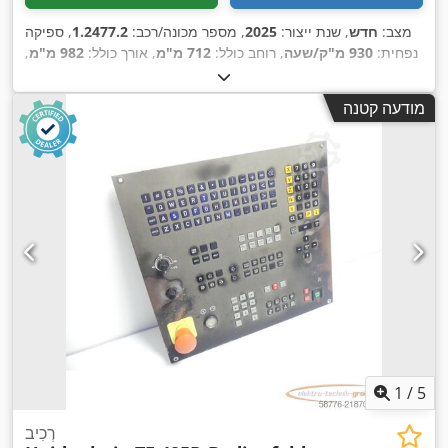
מצב:
חדש
, שנת ייצור:
2025
, מספר מכונה/רכב:
1.2477.2
, ספיקה
נפחית:
930 מ"ק/שעה
, רוחב כולל:
712 מ"מ
, אורך כולל:
982 מ"מ
,
,
400 V
גובה כולל:
1,612 מ"מ
, משקל כולל:
249 ק"ג
, מתח כניסה:
, טמפרטורת סביבה
45 °C
טמפרטורת סביבה (מקסימלית):
מודעה קטנה
,
, סוג קירור:
אוויר
, לחץ (מרבי):
16 קורה
3 °C
(מינימום):
1
/
5
רְכִיב