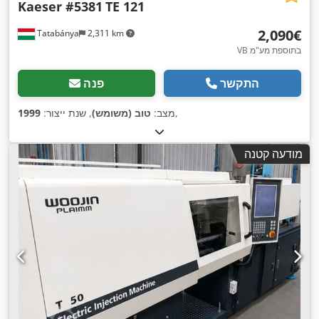
Kaeser #5381
TE 121
‏2,090 ‏€
Tatabánya
2,311 km
VB בתוספת מע"מ
התקשר
פנה
,
מצב:
טוב (משומש)
, שנת ייצור:
1999
מודעה קטנה