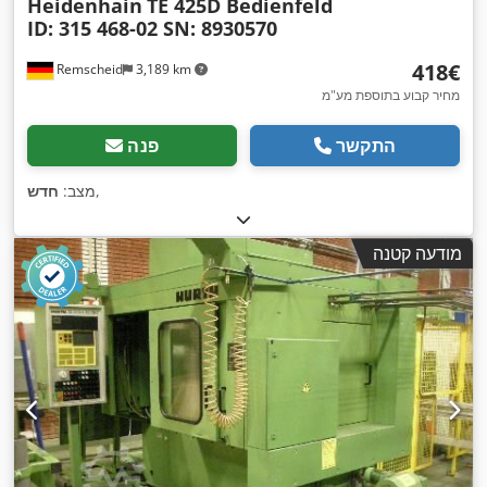
Heidenhain
TE 425D Bedienfeld
ID: 315 468-02 SN: 8930570
‏418 ‏€
Remscheid
3,189 km
מחיר קבוע בתוספת מע"מ
התקשר
פנה
,
מצב:
חדש
מודעה קטנה