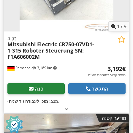
1
/
9
רְכִיב
Mitsubishi
Electric CR750-07VD1-
1-S15 Roboter Steuerung SN:
F1A606002M
‏3,192 ‏€
Remscheid
3,189 km
מחיר קבוע בתוספת מע"מ
התקשר
פנה
,
מצב:
מוכן לעבודה (יד שניה)
מודעה קטנה