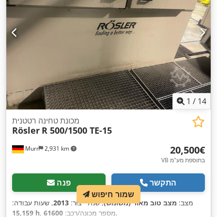
1
/
14
מכונת טחינה רטטנית
Rösler
R 500/1500 TE-15
‏20,500 ‏€
Murr
2,931 km
VB בתוספת מע"מ
התקשר
פנה
שמור חיפוש
מצב:
מצב טוב מאוד (משומש)
, שנת ייצור:
2013
, שעות עבודה:
,
, מספר מכונה/רכב:
61600
15,159 h