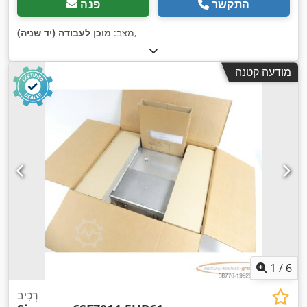
התקשר
פנה
,
מצב:
מוכן לעבודה (יד שניה)
מודעה קטנה
1
/
6
רְכִיב