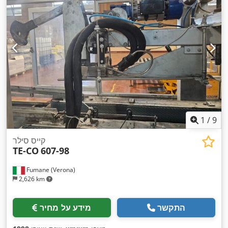
1
/
9
קייס סילר
TE-CO
607-98
Fumane (Verona)
2,626 km
התקשר
מידע על מחיר