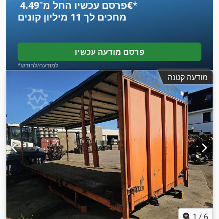
*
פרסם עכשיו החל מ־‏4.49 ‏€
מחכים לך
11 מיליון קונים
פרסם מודעה עכשיו
*למודעה/לחודש
מודעה קטנה
1
/
6