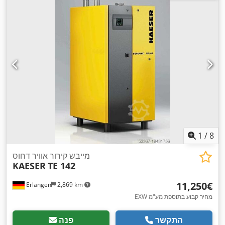
1
/
8
מייבש קירור אוויר דחוס
KAESER
TE 142
‏11,250 ‏€
Erlangen
2,869 km
EXW מחיר קבוע בתוספת מע"מ
התקשר
פנה