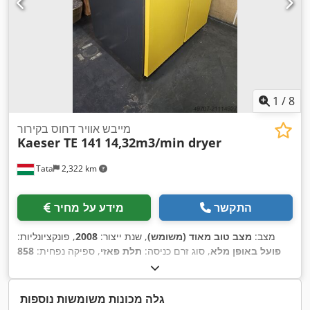
1
/
8
מייבש אוויר דחוס בקירור
Kaeser TE 141
14,32m3/min dryer
Tata
2,322 km
התקשר
מידע על מחיר
מצב:
מצב טוב מאוד (משומש)
, שנת ייצור:
2008
, פונקציונליות:
פועל באופן מלא
, סוג זרם כניסה:
תלת פאזי
, ספיקה נפחית:
858
מ"ק/שעה
, רוחב כולל:
1,060 מ"מ
, אורך כולל:
1,530 מ"מ
, גובה
כולל:
1,513 מ"מ
, לחץ:
16 קורה
, משקל כולל:
600 ק"ג
, לחץ עבודה:
, סוג קירור:
אוויר
, לחץ (מרבי):
16
400 V
16 קורה
, מתח כניסה:
גלה מכונות משומשות נוספות
קורה
, כוח:
1 קילוואט (1.36 כ"ס)
, תדירות כניסה:
50 הרץ
, ציוד: