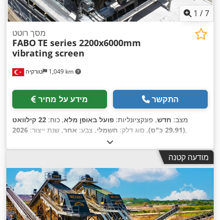
, מהירות סיבובית (דק'):
1,500 סל"ד
,
IP65
סוג הגנה (קוד IP):
, סוג זרם כניסה:
תלת פאזי
, משך האחריות:
12
25 °C
טמפרטורה:
1
/
7
,
חודשים
, ציוד:
מיכל דיזל נייד, תיעוד / מדריך
מסך רוטט
FABO
TE series 2200x6000mm
vibrating screen
1,049 km
טורקיה
התקשר
מידע על מחיר
מצב:
חדש
, פונקציונליות:
פועל באופן מלא
, כוח:
22 קילוואט
,
(29.91 כ"ס)
, סוג דלק:
חשמלי
, צבע:
אחר
, שנת ייצור:
2026
מודעה קטנה