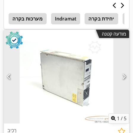
,
לוחית זיהוי זמינה
קה
יחידת בקרה
Indramat
מערכות בקרה
s
מודעה קטנה
1
/
5
רְכִיב