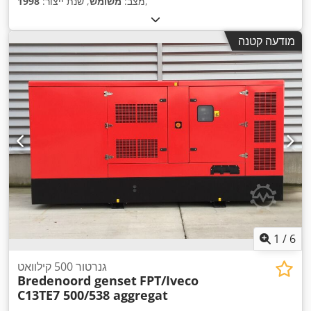
,
מצב:
משומש
, שנת ייצור:
1998
מודעה קטנה
1
/
6
גנרטור 500 קילוואט
Bredenoord genset
FPT/Iveco
C13TE7 500/538 aggregat