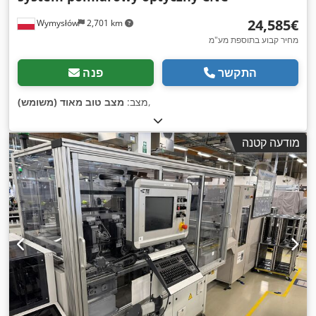
‏24,585 ‏€
Wymysłów
2,701 km
מחיר קבוע בתוספת מע"מ
התקשר
פנה
,
מצב:
מצב טוב מאוד (משומש)
מודעה קטנה