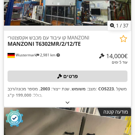
1
/
37
קו עיבוד עם מכבש אקסצנטרי MANZONI
MANZONI
T6302MR/2/12/TE
‏14,000 ‏€
Wustermark
2,981 km
עוד 5 ימים
פרטים
, משקל
CO5223
, מספר מכונה/רכב:
מצב:
משומש
, שנת ייצור:
2003
,
כולל:
199,000 ק"ג
מודעה קטנה