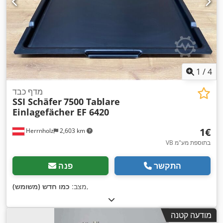
1
/
4
מדף כבד
SSI Schäfer
7500 Tablare
Einlagefächer EF 6420
‏1 ‏€
Herrnholz
2,603 km
VB בתוספת מע"מ
התקשר
פנה
,
מצב:
כמו חדש (משומש)
מודעה קטנה