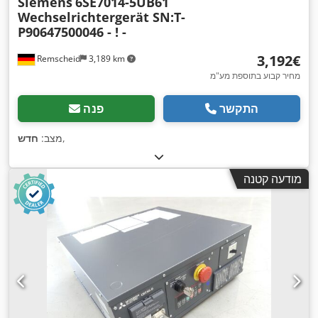
Siemens
6SE7014-5UB61
Wechselrichtergerät SN:T-
P90647500046 - ! -
‏3,192 ‏€
Remscheid
3,189 km
מחיר קבוע בתוספת מע"מ
התקשר
פנה
,
מצב:
חדש
מודעה קטנה