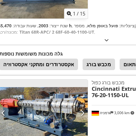
1
/
15
קציונליות:
פועל באופן מלא
, מספר
65,470 h
שנת ייצור:
2003
, שעות עבודה:
,
Titan 68R-APC/ 2 68F-60-40-1100-UT
מכונה/רכב:
גלה מכונות משומשות נוספות
תאום
מכבש בורג
אקסטרודרים ומתקני אקסטרוזיה
מכבש בורג כפול
Cincinnati Extr
76-20-1150-UL
3,006 km
גרמניה