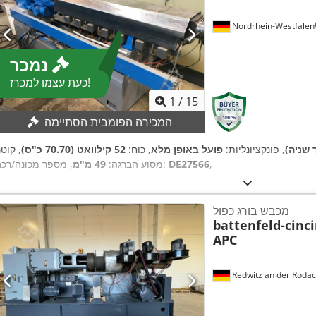
Nordrhein-Westfalen
נמכר
כעת עצמו למכרז!
1
/
15
המכירה הפומבית הסתיימה
 שניה)
, פונקציונליות:
פועל באופן מלא
, כוח:
52 קילוואט (70.70 כ"ס)
, קוט
,
DE27566
, מספר מכונה/רכב:
מסוע הברגה:
49 מ"מ
מכבש בורג כפול
battenfeld-cinc
APC
Redwitz an der Roda