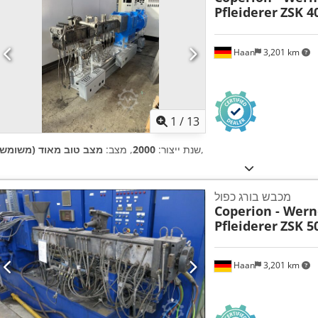
Pfleiderer
ZSK 4
Haan
3,201 km
1
/
13
,
שנת ייצור:
2000
, מצב:
מצב טוב מאוד (משומש)
מכבש בורג כפול
Coperion - Wern
Pfleiderer
ZSK 5
Haan
3,201 km