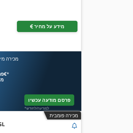
בקש תמונות נוספות
מידע על מחיר
מכירה מיי
*
פרסם עכשיו החל מ־‏4.49 ‏€
מח
פרסם מודעה עכשיו
*למודעה/לחודש
מכירה פומבית
GL