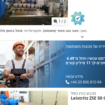
1
/
2
,
מצב:
מצב טוב מאוד (משומש)
, פונקציונליות:
פועל באופן מלא
דית של מכונות משומשות
כים לך
11 מיליון קונים
מידע עכשיו
+44 20 806 810 84
מכבש בורג כפול
Leistritz
ZSE 50 