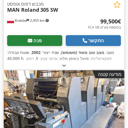
מכבש דפוס אופסט
MAN Roland
305 SW
‏99,500 ‏€
Kraków
2,455 km
FCA VB בתוספת מע"מ
התקשר
פנה
מצב:
מצב טוב מאוד (משומש)
, שנת ייצור:
2002
, שעות עבודה:
, פונקציונליות:
פועל באופן מלא
, ערוצי צבע:
5
, רוחב
40,000 h
,
חיתוך (מקס.):
790 מ"מ
מודעה קטנה