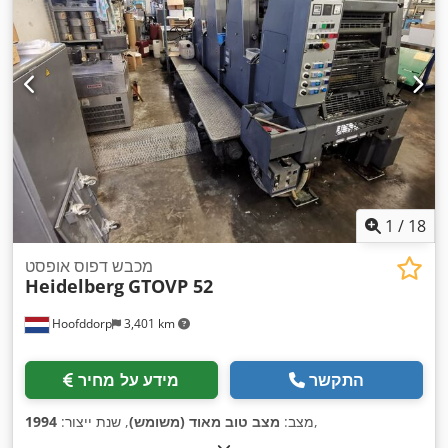
1
/
18
מכבש דפוס אופסט
Heidelberg
GTOVP 52
Hoofddorp
3,401 km
התקשר
מידע על מחיר
,
מצב:
מצב טוב מאוד (משומש)
, שנת ייצור:
1994