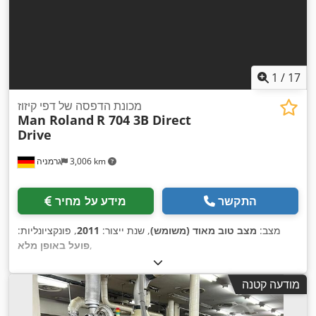
1
/
17
מכונת הדפסה של דפי קיזוז
Man Roland
R 704 3B Direct
Drive
3,006 km
גרמניה
התקשר
מידע על מחיר
מצב:
מצב טוב מאוד (משומש)
, שנת ייצור:
2011
, פונקציונליות:
,
פועל באופן מלא
מודעה קטנה