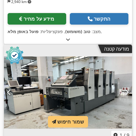
2,940 km
התקשר
מידע על מחיר
,
מצב:
טוב (משומש)
, פונקציונליות:
פועל באופן מלא
מודעה קטנה
שמור חיפוש
1
/
9