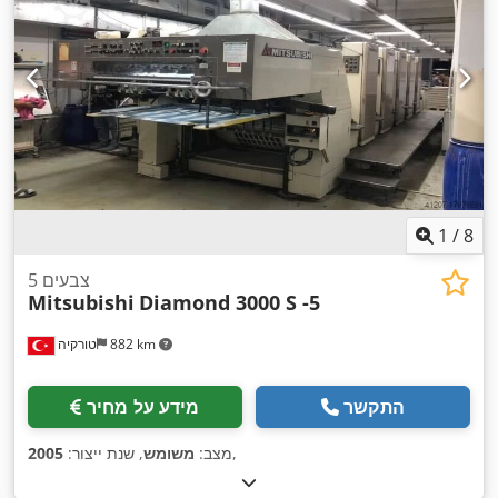
1
/
8
5 צבעים
Mitsubishi
Diamond 3000 S -5
882 km
טורקיה
התקשר
מידע על מחיר
,
מצב:
משומש
, שנת ייצור:
2005