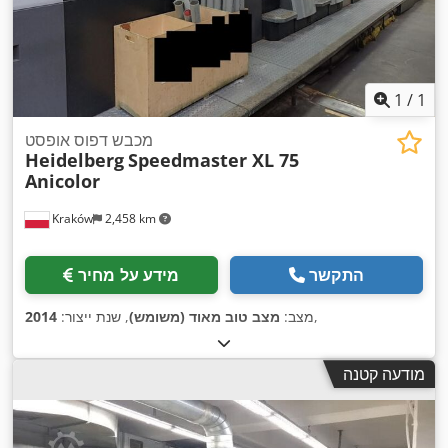
1
/
1
מכבש דפוס אופסט
Heidelberg
Speedmaster XL 75
Anicolor
Kraków
2,458 km
התקשר
מידע על מחיר
,
מצב:
מצב טוב מאוד (משומש)
, שנת ייצור:
2014
מודעה קטנה