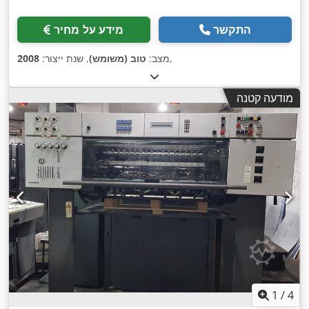
התקשר
מידע על מחיר
,
מצב:
טוב (משומש)
, שנת ייצור:
2008
מודעה קטנה
1
/
4