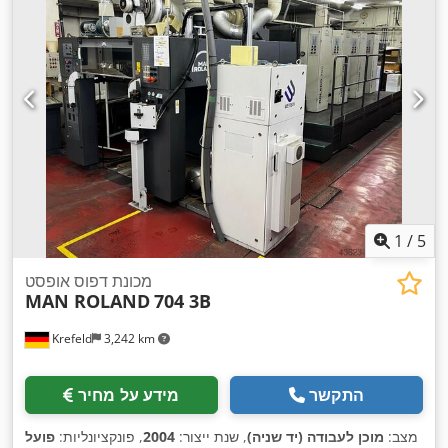
1
/
5
מכונת דפוס אופסט
MAN ROLAND
704 3B
Krefeld
3,242 km
התקשר
מידע על מחיר
מצב:
מוכן לעבודה (יד שניה)
, שנת ייצור:
2004
, פונקציונליות:
פועל