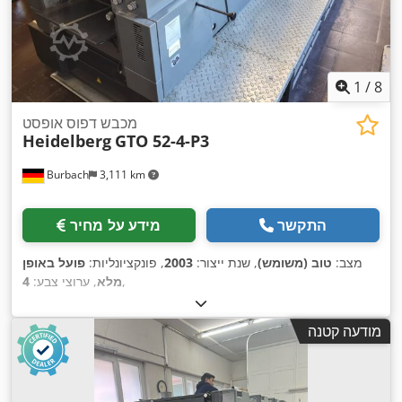
1
/
8
מכבש דפוס אופסט
Heidelberg
GTO 52-4-P3
Burbach
3,111 km
התקשר
מידע על מחיר
מצב:
טוב (משומש)
, שנת ייצור:
2003
, פונקציונליות:
פועל באופן
,
מלא
, ערוצי צבע:
4
מודעה קטנה