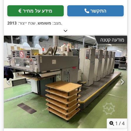
התקשר
מידע על מחיר
,
מצב:
משומש
, שנת ייצור:
2013
מודעה קטנה
1
/
4