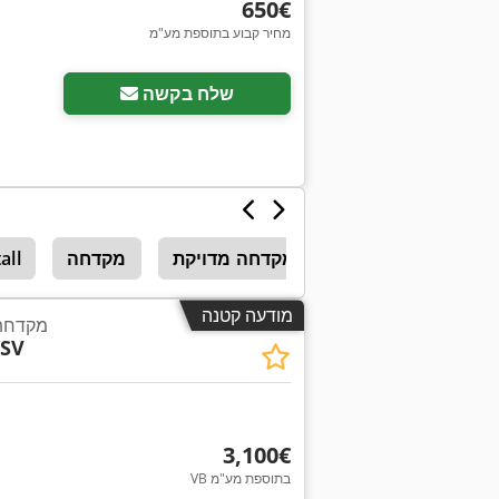
‏650 ‏€
מחיר קבוע בתוספת מע"מ
שלח בקשה
מקדחה מדויקת
מקדחה
all
מודעה קטנה
מקדחת
/SV
‏3,100 ‏€
VB בתוספת מע"מ