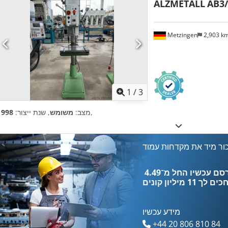
ALZMETALL
AB3/
Metzingen
2,903 k
1
/
3
,
מצב:
משומש
, שנת ייצור:
1998
ור מיד את מקדחות עמוד
כים לך
11 מיליון קונים
מידע עכשיו
+44 20 806 810 84