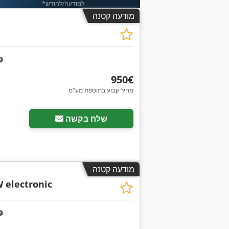
*למודעה/לחודש
מודעה קטנה
‏950 ‏€
מחיר קבוע בתוספת מע"מ
שלח בקשה
מודעה קטנה
W electronic