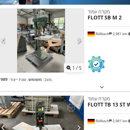
מקֶדַח עמוד
FLOTT
SB M 2
Röllbach
2,981 km
1
/
5
,
מצב:
משומש
, שנת ייצור:
1989
מקֶדַח עמוד
FLOTT
TB 13 ST 
Röllbach
2,981 km