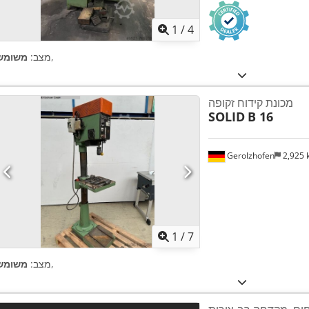
1
/
4
,
מצב:
משומש
מכונת קידוח זקופה
SOLID
B 16
Gerolzhofen
2,925
1
/
7
,
מצב:
משומש