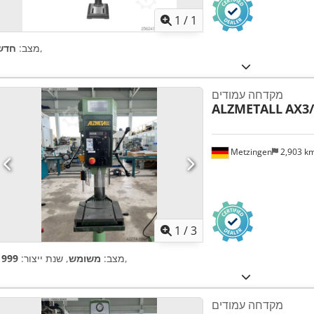
1
/
1
,
מצב:
חדש
מקדחה עמודים
ALZMETALL
AX3/
Metzingen
2,903 k
1
/
3
,
מצב:
משומש
, שנת ייצור:
1999
מקדחה עמודים