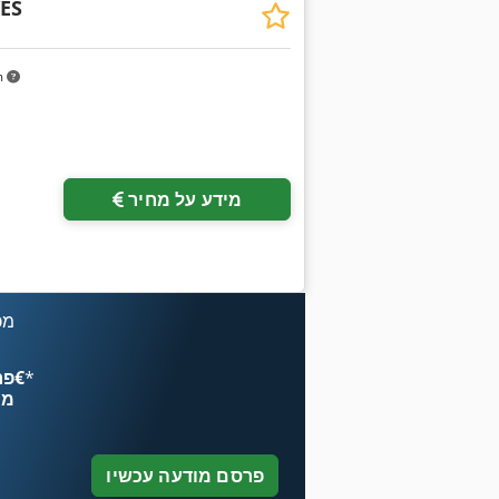
ES
m
מידע על מחיר
מכ
*
פרסם עכשיו החל מ־‏4.49 ‏€
מח
פרסם מודעה עכשיו