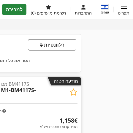
למכירה
שפה
תפריט
התחברות
רשימת מועדפים
(0)
רלוונטיות
הסר את כל המס
מודעה קטנה
מכונת קידוח עם מסך מגע BM4117S
M1-BM4117S-
km
‏1,158 ‏€
מחיר קבוע בתוספת מע"מ
בקש תמונו