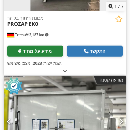
1
/
7
מכונת ריתוך בלייזר
PROZAP
EK0
Trittau
3,187 km
התקשר
מידע על מחיר
,
שנת ייצור:
2023
, מצב:
משומש
מודעה קטנה