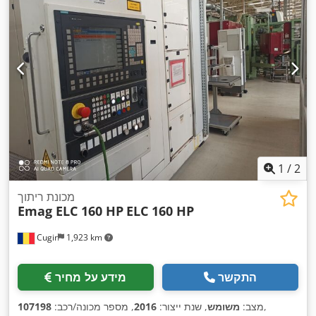
1
/
2
מכונת ריתוך
Emag ELC 160 HP
ELC 160 HP
Cugir
1,923 km
התקשר
מידע על מחיר
,
מצב:
משומש
, שנת ייצור:
2016
, מספר מכונה/רכב:
107198