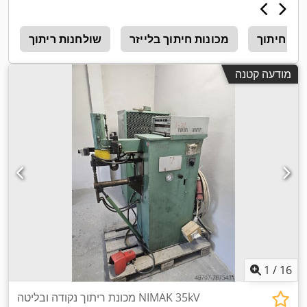
יתוך Cnc
מכונות חיתוך בלייזר
שולחנות ריתוך
ח
מודעה קטנה
1
/
16
מכונת ריתוך נקודה ובליטה NIMAK 35kV