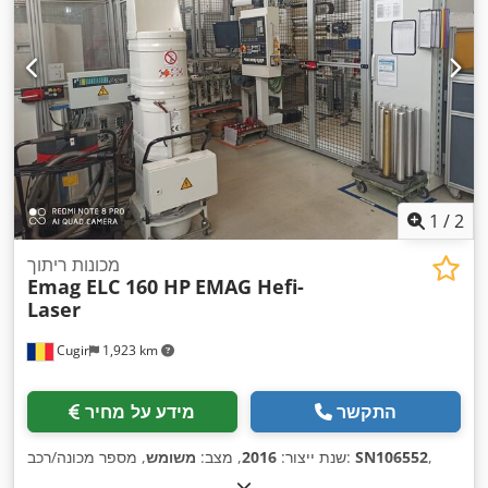
1
/
2
מכונות ריתוך
Emag ELC 160 HP
EMAG Hefi-
Laser
Cugir
1,923 km
התקשר
מידע על מחיר
,
SN106552
, מספר מכונה/רכב:
שנת ייצור:
2016
, מצב:
משומש