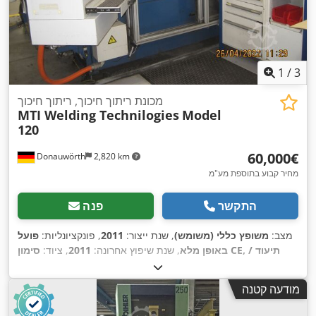
1
/
3
מכונת ריתוך חיכוך, ריתוך חיכוך
MTI Welding Technilogies
Model
120
‏60,000 ‏€
Donauwörth
2,820 km
מחיר קבוע בתוספת מע"מ
התקשר
פנה
מצב:
משופץ כללי (משומש)
, שנת ייצור:
2011
, פונקציונליות:
פועל
באופן מלא
, שנת שיפוץ אחרונה:
2011
, ציוד:
סימון CE, תיעוד /
,
מדריך
מודעה קטנה