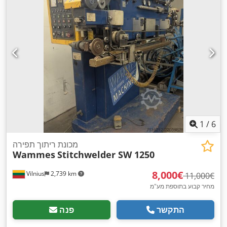
1
/
6
מכונת ריתוך תפירה
Wammes
Stitchwelder SW 1250
‏8,000 ‏€
Vilnius
2,739 km
‏11,000 ‏€
מחיר קבוע בתוספת מע"מ
התקשר
פנה