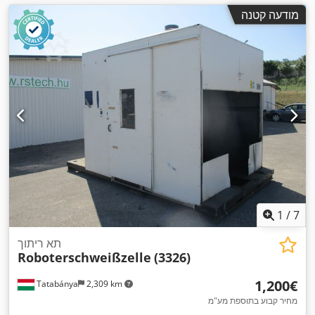
מודעה קטנה
1
/
7
תא ריתוך
Roboterschweißzelle
(3326)
‏1,200 ‏€
Tatabánya
2,309 km
מחיר קבוע בתוספת מע"מ