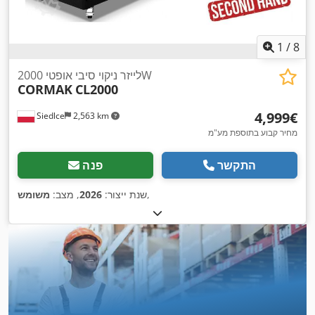
1
/
8
לייזר ניקוי סיבי אופטי 2000W
CORMAK
CL2000
‏4,999 ‏€
Siedlce
2,563 km
מחיר קבוע בתוספת מע"מ
התקשר
פנה
,
שנת ייצור:
2026
, מצב:
משומש