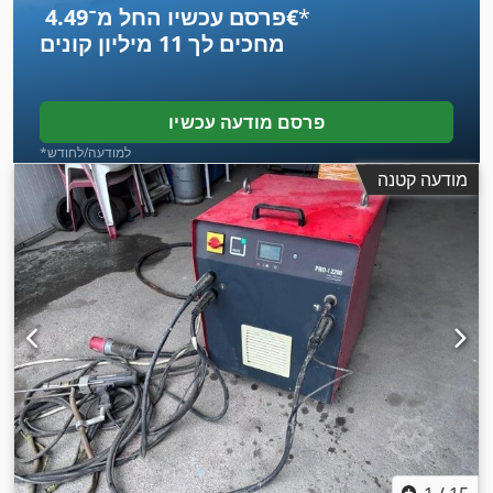
*
פרסם עכשיו החל מ־‏4.49 ‏€
מחכים לך
11 מיליון קונים
פרסם מודעה עכשיו
*למודעה/לחודש
מודעה קטנה