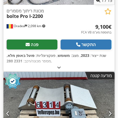
1
/
15
מכונת ריתוך מסמרים
bolte
Pro I-2200
‏9,100 ‏€
Oradea
2,098 km
FCA VB בתוספת מע"מ
התקשר
פנה
שנת ייצור:
2023
, מצב:
משומש
, פונקציונליות:
פועל באופן מלא
,
,
מספר מכונה/רכב:
2331 280
מודעה קטנה