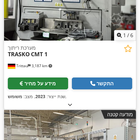
1
/
6
מערכת ריתוך
TRASKO
CMT 1
Trittau
3,187 km
התקשר
מידע על מחיר
,
שנת ייצור:
2023
, מצב:
משומש
מודעה קטנה