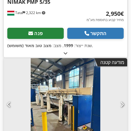
NIMAK
PMP 5/35
‏2,950 ‏€
Tata
2,322 km
מחיר קבוע בתוספת מע"מ
התקשר
פנה
,
שנת ייצור:
1999
, מצב:
מצב טוב מאוד (משומש)
מודעה קטנה