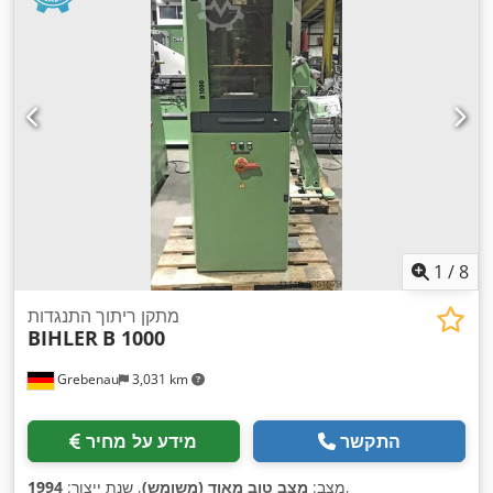
1
/
8
מתקן ריתוך התנגדות
BIHLER
B 1000
Grebenau
3,031 km
התקשר
מידע על מחיר
,
מצב:
מצב טוב מאוד (משומש)
, שנת ייצור:
1994