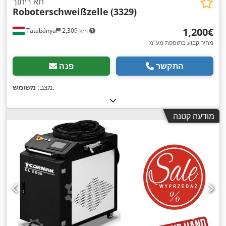
תא ריתוך
Roboterschweißzelle
(3329)
‏1,200 ‏€
Tatabánya
2,309 km
מחיר קבוע בתוספת מע"מ
התקשר
פנה
,
מצב:
משומש
מודעה קטנה