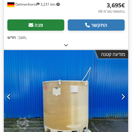
‏3,695 ‏€
Delmenhorst
3,231 km
VB בתוספת מע"מ
התקשר
פנה
,
מצב:
חדש
מודעה קטנה