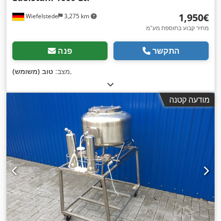
‏1,950 ‏€
Wiefelstede
3,275 km
מחיר קבוע בתוספת מע"מ
התקשר
פנה
,
מצב:
טוב (משומש)
מודעה קטנה