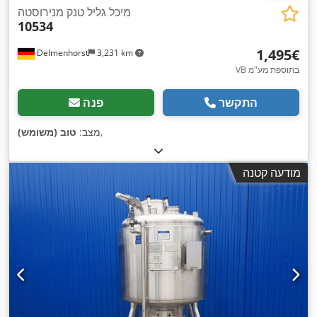
מיכל גליל טנק מנירוסטה
10534
‏1,495 ‏€
Delmenhorst
3,231 km
VB בתוספת מע"מ
התקשר
פנה
,
מצב:
טוב (משומש)
מודעה קטנה