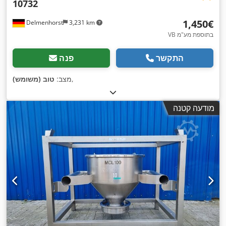
10732
‏1,450 ‏€
Delmenhorst
3,231 km
VB בתוספת מע"מ
התקשר
פנה
,
מצב:
טוב (משומש)
מודעה קטנה