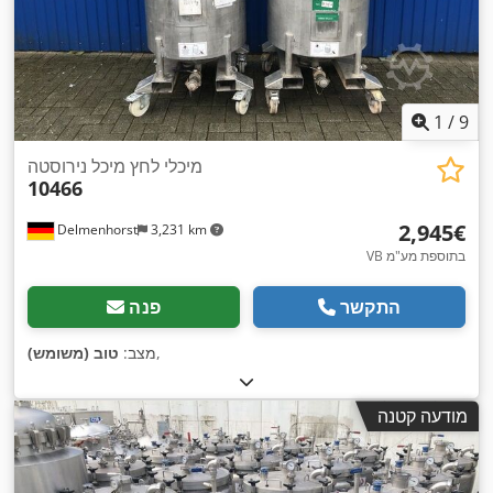
1
/
9
מיכלי לחץ מיכל נירוסטה
10466
‏2,945 ‏€
Delmenhorst
3,231 km
VB בתוספת מע"מ
התקשר
פנה
,
מצב:
טוב (משומש)
מודעה קטנה