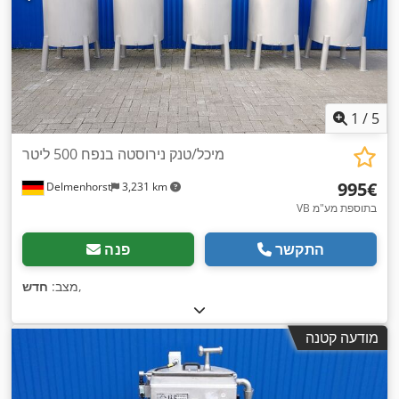
1
/
5
מיכל/טנק נירוסטה בנפח 500 ליטר
‏995 ‏€
Delmenhorst
3,231 km
VB בתוספת מע"מ
התקשר
פנה
,
מצב:
חדש
מודעה קטנה