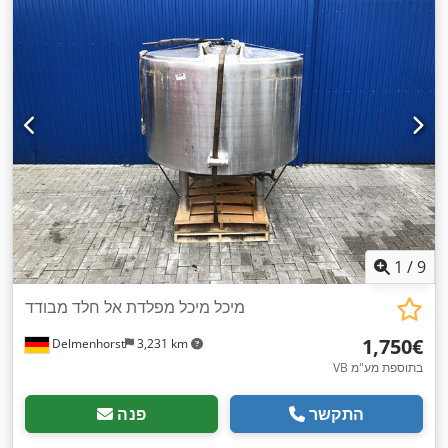
1
/
9
מיכל מיכל מפלדת אל חלד מבודד
‏1,750 ‏€
Delmenhorst
3,231 km
VB בתוספת מע"מ
התקשר
פנה