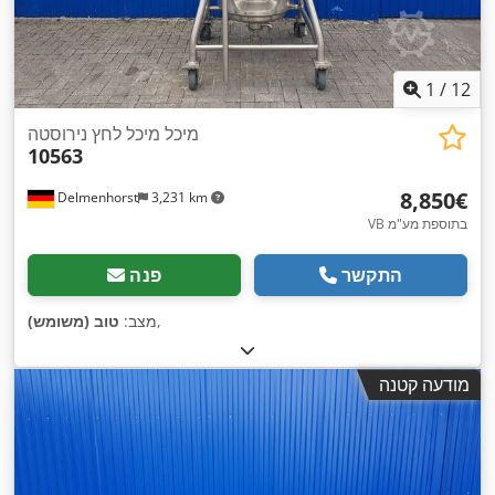
1
/
12
מיכל מיכל לחץ נירוסטה
10563
‏8,850 ‏€
Delmenhorst
3,231 km
VB בתוספת מע"מ
התקשר
פנה
,
מצב:
טוב (משומש)
מודעה קטנה