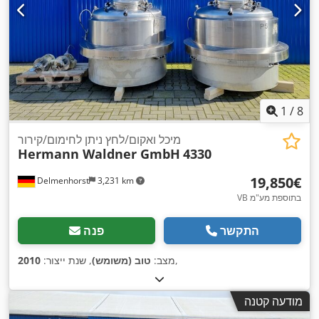
1
/
8
מיכל ואקום/לחץ ניתן לחימום/קירור
Hermann Waldner GmbH
4330
‏19,850 ‏€
Delmenhorst
3,231 km
VB בתוספת מע"מ
התקשר
פנה
,
מצב:
טוב (משומש)
, שנת ייצור:
2010
מודעה קטנה