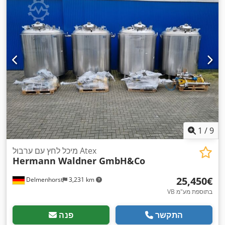
1
/
9
מיכל לחץ עם ערבול Atex
Hermann Waldner GmbH&Co
‏25,450 ‏€
Delmenhorst
3,231 km
VB בתוספת מע"מ
התקשר
פנה