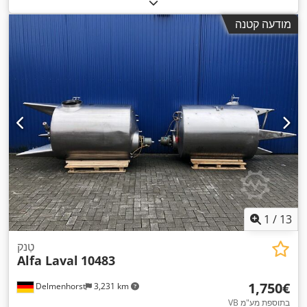
מודעה קטנה
1
/
13
טַנק
Alfa Laval
10483
‏1,750 ‏€
Delmenhorst
3,231 km
VB בתוספת מע"מ