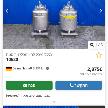
1
/
6
מיכל מיכל לחץ מכלי נירוסטה
10620
‏2,875 ‏€
Delmenhorst
3,231 km
VB בתוספת מע"מ
התקשר
פנה
,
מצב:
מצב טוב מאוד (משומש)