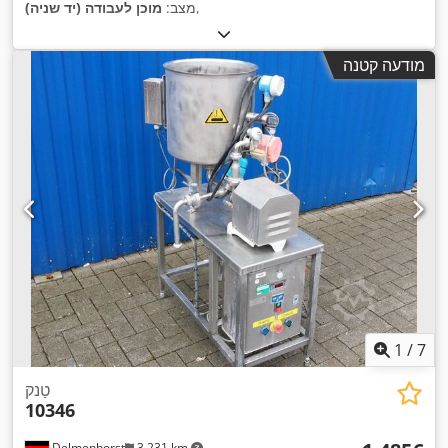
,
מצב:
מוכן לעבודה (יד שניה)
מודעה קטנה
1
/
7
טַנק
10346
Delmenhorst
3,231 km