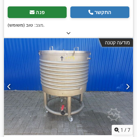
התקשר
פנה
,
מצב:
טוב (משומש)
מודעה קטנה
1
/
7