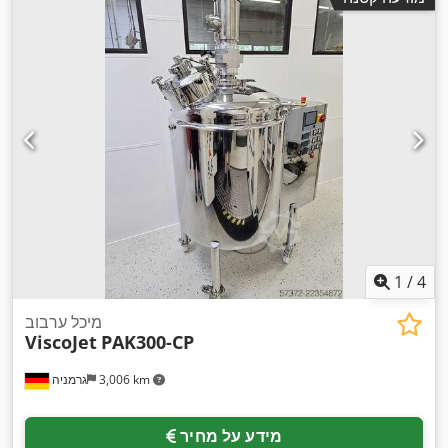
1
/
4
מיכל ערבוב
ViscoJet
PAK300-CP
3,006 km
גרמניה
מידע על מחיר