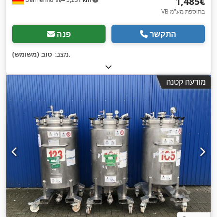
‏1,485 ‏€
VB בתוספת מע"מ
התקשר
פנה
,
מצב:
טוב (משומש)
מודעה קטנה