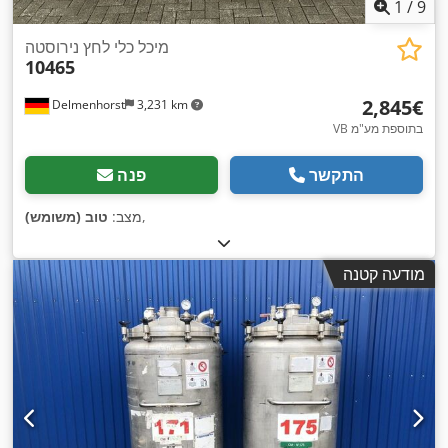
1
/
9
מיכל כלי לחץ נירוסטה
10465
‏2,845 ‏€
Delmenhorst
3,231 km
VB בתוספת מע"מ
התקשר
פנה
,
מצב:
טוב (משומש)
מודעה קטנה