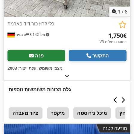
1
/
6
כלי לחץ כור דוד פארמה
‏1,750 ‏€
3,142 km
גרמניה
VB בתוספת מע"מ
התקשר
פנה
,
מצב:
משומש
, שנת ייצור:
2003
גלה מכונות משומשות נוספות
ל לחץ
מיכל נירוסטה
מיקסר
ציוד מעבדה
מ
מודעה קטנה