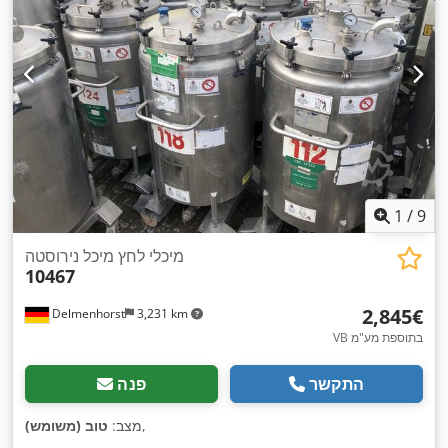
1
/
9
מיכלי לחץ מיכל נירוסטה
10467
‏2,845 ‏€
Delmenhorst
3,231 km
VB בתוספת מע"מ
התקשר
פנה
,
מצב:
טוב (משומש)