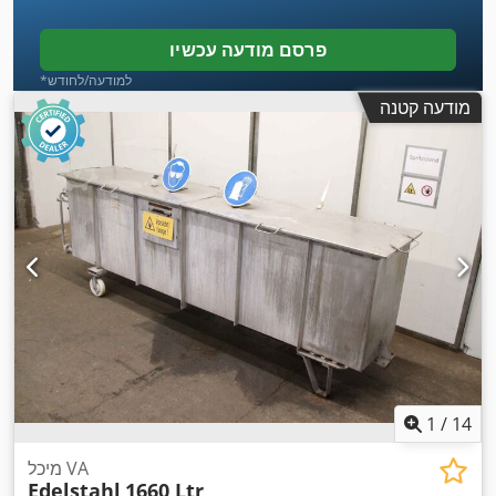
פרסם מודעה עכשיו
*למודעה/לחודש
מודעה קטנה
1
/
14
מיכל VA
Edelstahl
1660 Ltr