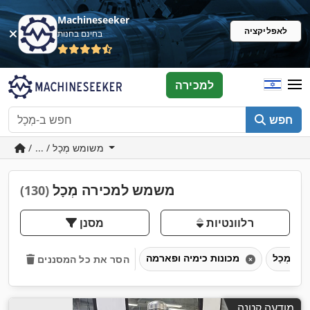
Machineseeker
לאפליקציה
בחינם בחנות
למכירה
חפש
/ ... / משומש מְכָל
משמש למכירה מְכָל
(130)
רלוונטיות
מסנן
מְכָל
מכונות כימיה ופארמה
הסר את כל המסננים
מודעה קטנה