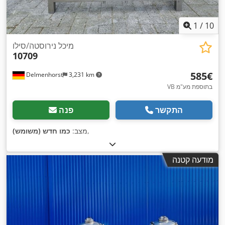
1
/
10
מיכל נירוסטה/סילו
10709
‏585 ‏€
Delmenhorst
3,231 km
VB בתוספת מע"מ
התקשר
פנה
,
מצב:
כמו חדש (משומש)
מודעה קטנה