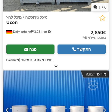
1
/
6
מיכל נירוסטה / מיכל לחץ
Ucon
‏2,850 ‏€
Delmenhorst
3,231 km
VB בתוספת מע"מ
התקשר
פנה
,
מצב:
מצב טוב מאוד (משומש)
מודעה קטנה