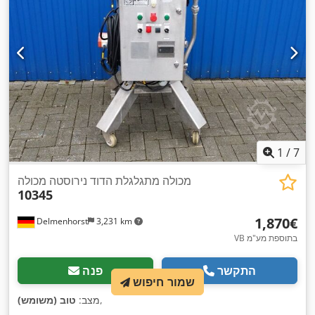
1
/
7
מכולה מתגלגלת הדוד נירוסטה מכולה
10345
‏1,870 ‏€
Delmenhorst
3,231 km
VB בתוספת מע"מ
התקשר
פנה
שמור חיפוש
,
מצב:
טוב (משומש)