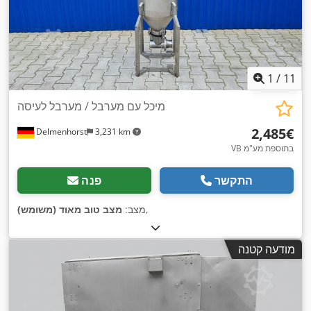
1
/
11
מיכל עם מערבל / מערבל לעיסה
‏2,485 ‏€
Delmenhorst
3,231 km
VB בתוספת מע"מ
התקשר
פנה
,
מצב:
מצב טוב מאוד (משומש)
מודעה קטנה