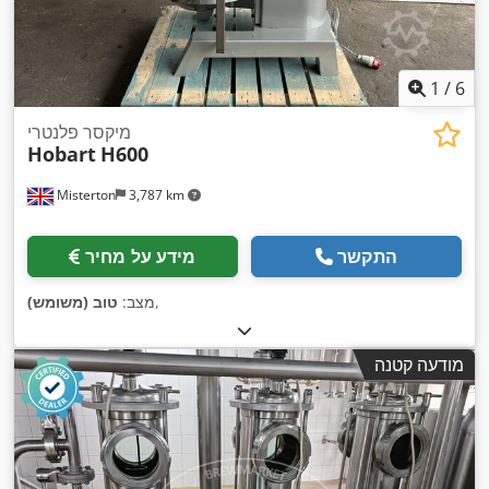
1
/
6
מיקסר פלנטרי
Hobart
H600
Misterton
3,787 km
התקשר
מידע על מחיר
,
מצב:
טוב (משומש)
מודעה קטנה