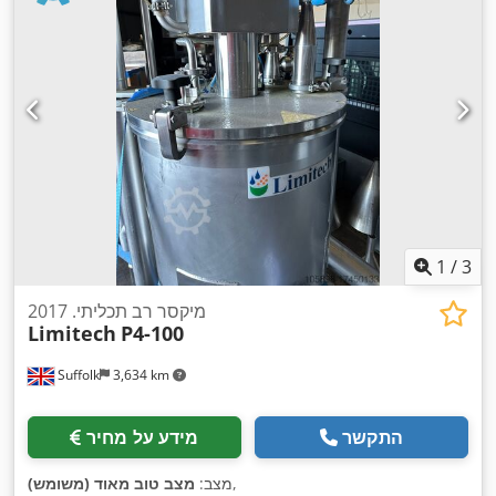
1
/
3
מיקסר רב תכליתי. 2017
Limitech
P4-100
Suffolk
3,634 km
התקשר
מידע על מחיר
,
מצב:
מצב טוב מאוד (משומש)