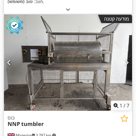
,
מצב:
טוב (משומש)
מודעה קטנה
1
/
7
כּוֹס
NNP
tumbler
Misterton
3,787 km