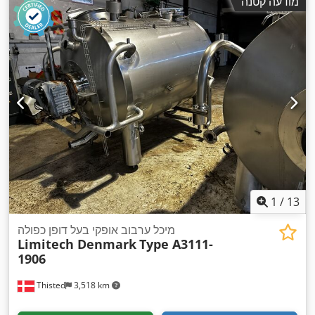
מודעה קטנה
1
/
13
מיכל ערבוב אופקי בעל דופן כפולה
Limitech Denmark
Type A3111-
1906
Thisted
3,518 km