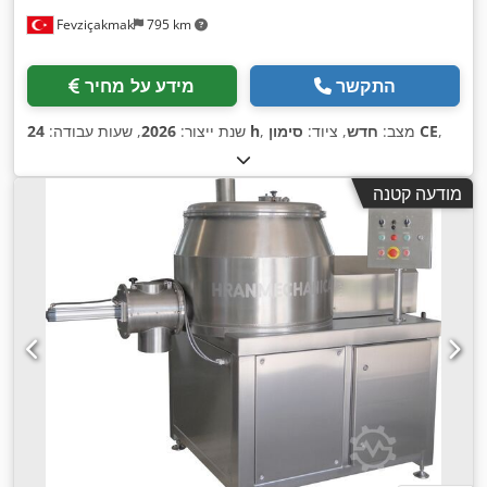
Fevziçakmak
795 km
התקשר
מידע על מחיר
,
סימון CE
, מצב:
חדש
, ציוד:
24 h
שנת ייצור:
2026
, שעות עבודה:
מודעה קטנה