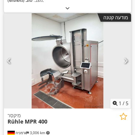
,
מצב:
טוב (משומש)
מודעה קטנה
1
/
5
מִיקסֵר
Rühle
MPR 400
3,006 km
גרמניה