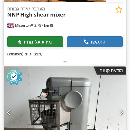
מערבל גזירה גבוהה
NNP
High shear mixer
Misterton
3,787 km
התקשר
מידע על מחיר
,
מצב:
טוב (משומש)
מודעה קטנה