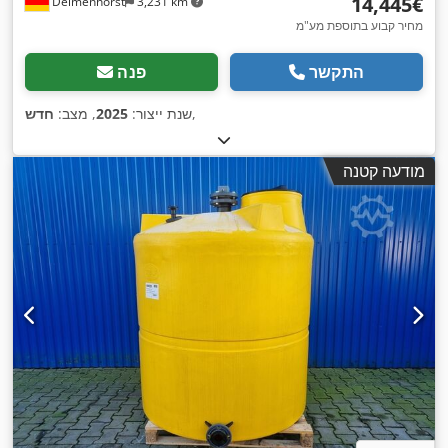
‏14,445 ‏€
Delmenhorst
3,231 km
מחיר קבוע בתוספת מע"מ
התקשר
פנה
,
שנת ייצור:
2025
, מצב:
חדש
מודעה קטנה