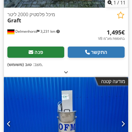
1
/
11
מיכל פלסטיק 2000 ליטר
Graft
‏1,495 ‏€
Delmenhorst
3,231 km
VB בתוספת מע"מ
התקשר
פנה
,
מצב:
טוב (משומש)
מודעה קטנה