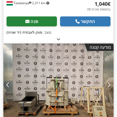
‏1,040 ‏€
Tatabánya
2,311 km
VB בתוספת מע"מ
התקשר
פנה
,
מצב:
מוכן לעבודה (יד שניה)
מודעה קטנה