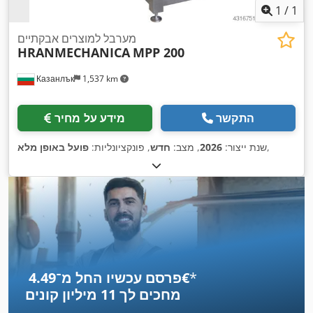
1
/
1
מערבל למוצרים אבקתיים
HRANMECHANICA
MPP 200
Казанлък
1,537 km
התקשר
מידע על מחיר
,
שנת ייצור:
2026
, מצב:
חדש
, פונקציונליות:
פועל באופן מלא
*
פרסם עכשיו החל מ־‏4.49 ‏€
מחכים לך
11 מיליון קונים