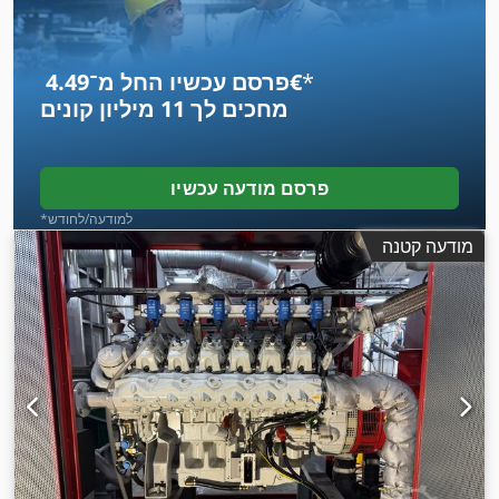
*
פרסם עכשיו החל מ־‏4.49 ‏€
מחכים לך
11 מיליון קונים
פרסם מודעה עכשיו
*למודעה/לחודש
מודעה קטנה