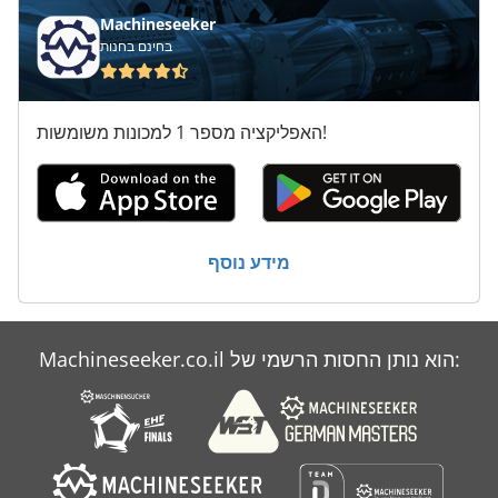
מנשא 2 עגור 20 5 כדי
Machineseeker
בחינם בחנות
מערכת גז עץ
משאית עם מנוף
האפליקציה מספר 1 למכונות משומשות!
ס מ מסדרת M
עגורן עם זרוע
על מיני ואנים
מידע נוסף
תנור גז מודנה
Machineseeker.co.il הוא נותן החסות הרשמי של: