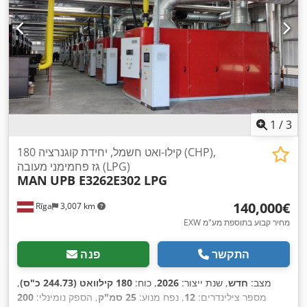
1
/
3
180 קילו-ואט חשמל, יחידת קוגנרציה (CHP),
גז פחמימני מעובה (LPG)
MAN
UPB E3262E302 LPG
‏140,000 ‏€
Rīga
3,007 km
EXW מחיר קבוע בתוספת מע"מ
התקשר
פנה
מצב:
חדש
, שנת ייצור:
2026
, כוח:
180 קילוואט (244.73 כ"ס)
,
מספר צילינדרים:
12
, נפח מנוע:
25 סמ"ק
, הספק נומינלי:
200