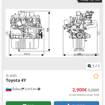
1
/
1
מנוע גז
Toyota
4Y
‏2,900 ‏€
Šoštanj
2,410 km
‏3,200 ‏€
מחיר קבוע בתוספת מע"מ