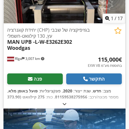
1
/
17
יחידת קוגנרציה (CHP) בגזיפיקציה של שבבי
עץ, 130 קילוואט-חשמלי
MAN
UPB -L-W-E3262E302
Woodgas
‏115,000 ‏€
Rīga
3,007 km
EXW VB בתוספת מע"מ
התקשר
פנה
מצב:
חדש
, שנת ייצור:
2020
, פונקציונליות:
פועל באופן מלא
,
מספר מכונה/רכב:
81159538275956
, כוח:
275 קילוואט (373.90
כ"ס)
, מספר צילינדרים:
12
, מהירות סיבובית (דק'):
1,500 סל"ד
,
,
משקל כולל:
1,763 ק"ג