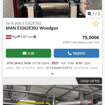
1
/
3
מנוע גז עץ E3262E302
MAN
E3262E302 Woodgas
‏75,000 ‏€
Rīga
3,007 km
EXW מחיר קבוע בתוספת מע"מ
התקשר
פנה
מצב:
חדש
, שנת ייצור:
2021
, פונקציונליות:
פועל באופן מלא
,
מספר מכונה/רכב:
81159688155972
, מספר צילינדרים:
12
, הספק
נומינלי:
275 קילוואט (373.90 כ"ס)
, מהירות סיבובית (דק'):
1,500
,
סל"ד
מודעה קטנה