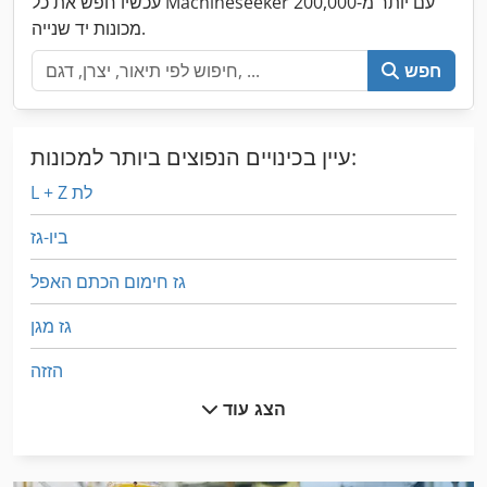
עכשיו חפש את כל Machineseeker עם יותר מ-200,000
מכונות יד שנייה.
חפש
עיין בכינויים הנפוצים ביותר למכונות:
L + Z לת
ביו-גז
גז חימום הכתם האפל
גז מגן
הזזה
הצג עוד
הקש על לחמניות
זרוע המנוף עבור משאיות מלגזה