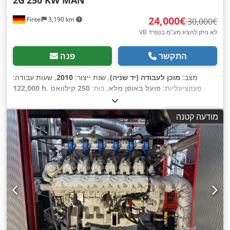
‏24,000 ‏€
Fintel
3,190 km
‏30,000 ‏€
VB לא ניתן להציג מע"מ בנפרד
התקשר
פנה
מצב:
מוכן לעבודה (יד שניה)
, שנת ייצור:
2010
, שעות עבודה:
, פונקציונליות:
פועל באופן מלא
, כוח:
250 קילוואט
122,000 h
,
(339.91 כ"ס)
, מספר צילינדרים:
8
מודעה קטנה