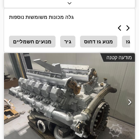
,
קילוואט (271.92 כ"ס)
גלה מכונות משומשות נוספות
גז
מנוע גז דחוס
גיר
מנועים חשמליים
ש
מודעה קטנה