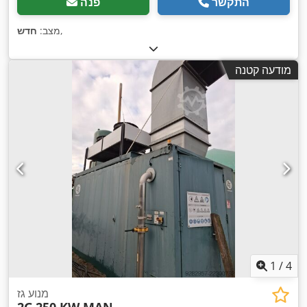
התקשר
פנה
,
מצב:
חדש
מודעה קטנה
1
/
4
מנוע גז
2G
250 KW MAN