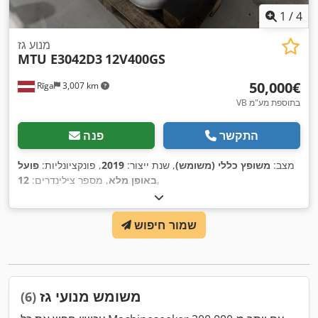
1
/
4
מנוע גז
MTU E3042D3
12V400GS
‏50,000 ‏€
Rīga
3,007 km
VB בתוספת מע"מ
התקשר
פנה
מצב:
משופץ כללי (משומש)
, שנת ייצור:
2019
, פונקציונליות:
פועל
,
באופן מלא
, מספר צילינדרים:
12
שמור חיפוש
משומש מנועי גז
(6)