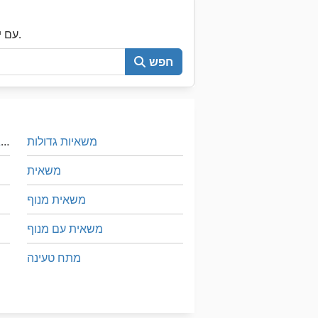
עכשיו חפש את כל Machineseeker עם יותר מ-200,000 מכונות יד שנייה.
חפש
משאיות גדולות
מנוע חשמלי צפון-D M או S 132 4
משאית
משאית מנוף
משאית עם מנוף
מתח טעינה
ס מ מסדרת M
על מיני ואנים