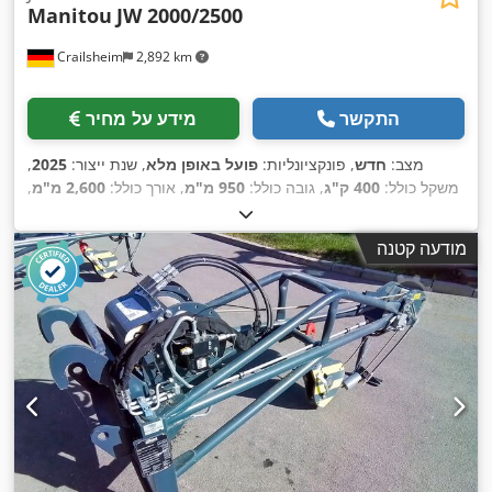
Manitou
JW 2000/2500
Crailsheim
2,892 km
התקשר
מידע על מחיר
מצב:
חדש
, פונקציונליות:
פועל באופן מלא
, שנת ייצור:
2025
,
משקל כולל:
400 ק"ג
, גובה כולל:
950 מ"מ
, אורך כולל:
2,600 מ"מ
,
,
רוחב כולל:
820 מ"מ
, יכולת העמסה:
2,000 ק"ג
מודעה קטנה