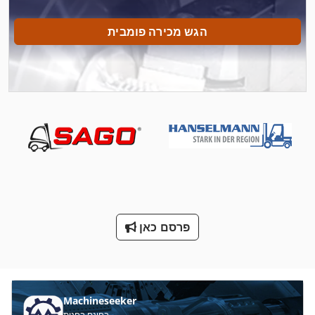
יד בוכנה הידראולית
הגש מכירה פומבית
כבל הכננת מושך
כיסוי העיתונות
כלי רכב
מכונת כביסה ומכונת כביסה תעשיית תוכן 30 ק ג
מכונת עבודה מתכת
מספור עבודה
מתח טעינה
פרסם כאן
ס מ מסדרת M
עבודה מספר
Machineseeker
עבודה סל
בחינם בחנות