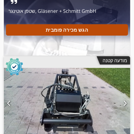
שטפן אוטינגר, Gläsener + Schmitt GmbH
הגש מכירה פומבית
מודעה קטנה