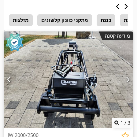
כננת
כננת
מתקני כוונון קלשונים
מזלגות
h
מודעה קטנה
1
/
3
JW 2000/2500