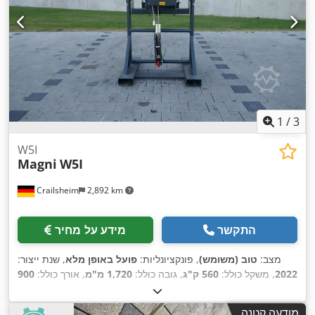
1
/
3
W5I
Magni
W5I
Crailsheim
2,892 km
התקשר
מידע על מחיר
מצב:
טוב (משומש)
, פונקציונליות:
פועל באופן מלא
, שנת ייצור:
2022
, משקל כולל:
560 ק"ג
, גובה כולל:
1,720 מ"מ
, אורך כולל:
900
,
מ"מ
, רוחב כולל:
1,090 מ"מ
, יכולת העמסה:
5,000 ק"ג
מודעה קטנה