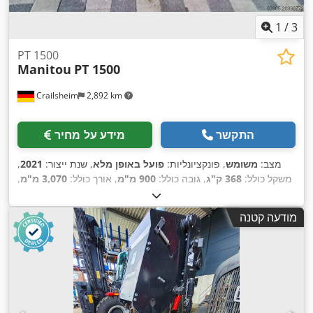
1
/
3
PT 1500
Manitou
PT 1500
Crailsheim
2,892 km
התקשר
מידע על מחיר
מצב:
משומש
, פונקציונליות:
פועל באופן מלא
, שנת ייצור:
2021
,
משקל כולל:
368 ק"ג
, גובה כולל:
900 מ"מ
, אורך כולל:
3,070 מ"מ
,
,
רוחב כולל:
820 מ"מ
, יכולת העמסה:
1,500 ק"ג
מודעה קטנה