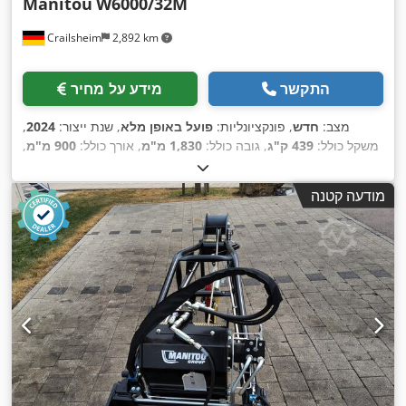
Manitou
W6000/32M
Crailsheim
2,892 km
התקשר
מידע על מחיר
מצב:
חדש
, פונקציונליות:
פועל באופן מלא
, שנת ייצור:
2024
,
משקל כולל:
439 ק"ג
, גובה כולל:
1,830 מ"מ
, אורך כולל:
900 מ"מ
,
,
רוחב כולל:
1,070 מ"מ
, יכולת העמסה:
6,000 ק"ג
מודעה קטנה