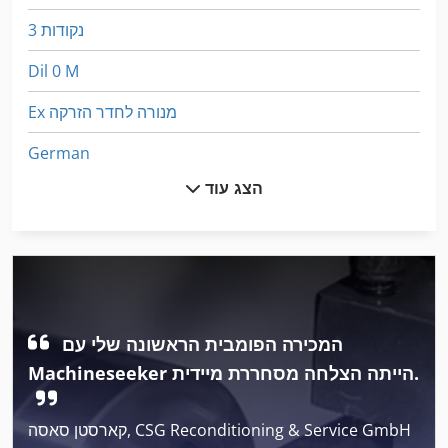
3 נקודות
Dil 0 M
Ex מנורה לחדר הזרקה
German
הצג עוד
Ng 200
דוד 11 Kw
הקש על הרצפה
הקש על לחמניות
המכירה הפומבית הראשונה שלי עם
הרכבה על המעקה
Machineseeker הייתה הצלחה מסחררת מיידית.
חבילת כוח הידראולי 200 בר
קארסטן סאסה, CSG Reconditioning & Service GmbH
חד קרן קטן 3