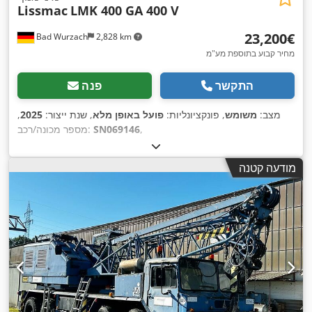
Lissmac
LMK 400 GA 400 V
‏23,200 ‏€
Bad Wurzach
2,828 km
מחיר קבוע בתוספת מע"מ
התקשר
פנה
מצב:
משומש
, פונקציונליות:
פועל באופן מלא
, שנת ייצור:
2025
,
,
SN069146
מספר מכונה/רכב:
מודעה קטנה