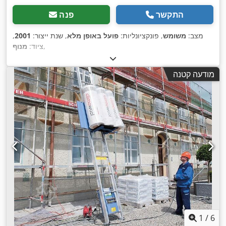
התקשר
פנה
מצב:
משומש
, פונקציונליות:
פועל באופן מלא
, שנת ייצור:
2001
,
,
ציוד:
מנוף
מודעה קטנה
1
/
6