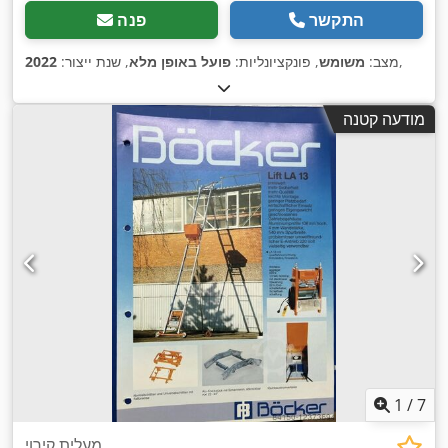
התקשר
פנה
,
מצב:
משומש
, פונקציונליות:
פועל באופן מלא
, שנת ייצור:
2022
מודעה קטנה
1
/
7
מעלית קירוי