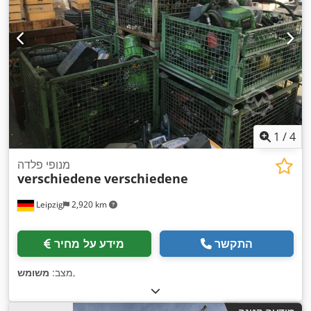
1
/
4
מנופי פלדה
verschiedene
verschiedene
Leipzig
2,920 km
התקשר
מידע על מחיר
,
מצב:
משומש