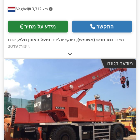
Veghel
3,312 km
התקשר
מידע על מחיר
מצב:
כמו חדש (משומש)
, פונקציונליות:
פועל באופן מלא
, שנת
,
ייצור:
2019
מודעה קטנה