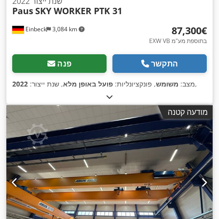
שנת ייצור 2022
Paus
SKY WORKER PTK 31
‏87,300 ‏€
Einbeck
3,084 km
EXW VB בתוספת מע"מ
התקשר
פנה
,
מצב:
משומש
, פונקציונליות:
פועל באופן מלא
, שנת ייצור:
2022
מודעה קטנה