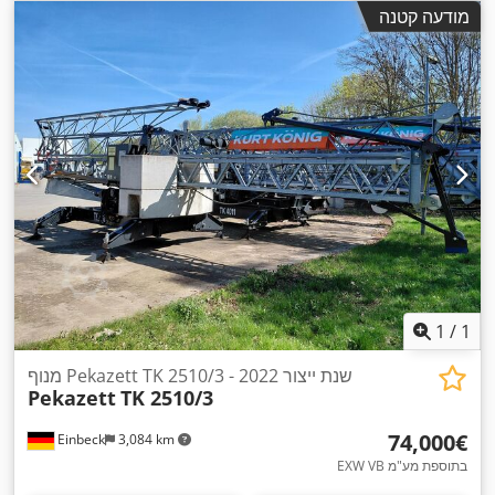
מודעה קטנה
1
/
1
מנוף Pekazett TK 2510/3 - שנת ייצור 2022
Pekazett
TK 2510/3
‏74,000 ‏€
Einbeck
3,084 km
EXW VB בתוספת מע"מ