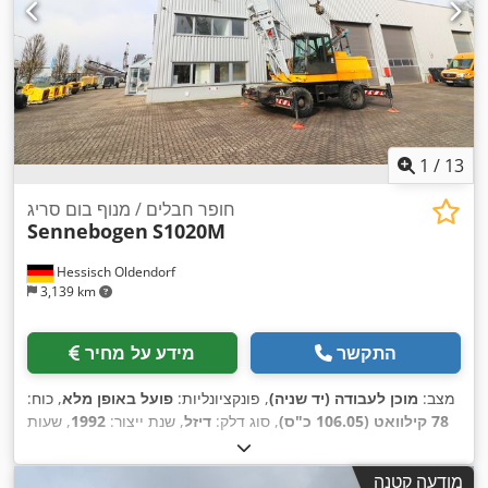
1
/
13
חופר חבלים / מנוף בום סריג
Sennebogen
S1020M
Hessisch Oldendorf
3,139 km
התקשר
מידע על מחיר
מצב:
מוכן לעבודה (יד שניה)
, פונקציונליות:
פועל באופן מלא
, כוח:
78 קילוואט (106.05 כ"ס)
, סוג דלק:
דיזל
, שנת ייצור:
1992
, שעות
,
, ציוד:
תא נהג
10,027 h
עבודה:
מודעה קטנה