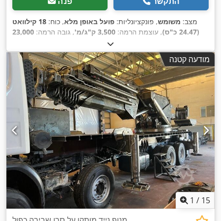
התקשר
פנה
מצב:
משומש
, פונקציונליות:
פועל באופן מלא
, כוח:
18 קילוואט
(24.47 כ"ס)
, עוצמת הרמה:
3,500 ק"ג/מ'
, גובה הרמה:
23,000
מ"מ
, רישום ראשוני:
06/2026
, סוג תורן:
אחר
, שנת ייצור:
1994
,
,
מספר מכונה/רכב:
34050
מודעה קטנה
1
/
15
מנוף נייד מותקן על סרן שבירה כפול