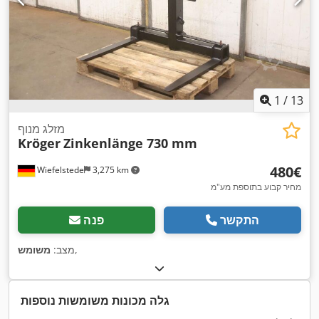
1
/
13
מזלג מנוף
Kröger
Zinkenlänge 730 mm
‏480 ‏€
Wiefelstede
3,275 km
מחיר קבוע בתוספת מע"מ
התקשר
פנה
,
מצב:
משומש
גלה מכונות משומשות נוספות