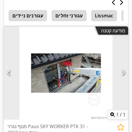
Li
Lissmac
עגורני זחלים
עגורנים ניידים
1
מודעה קטנה
1
/
1
מנוף נגרר Paus SKY WORKER PTK 31 -