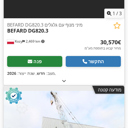
1
/
3
BEFARD DG820.3 מיני מנוף עם גלגלים
BEFARD
DG820.3
‏30,570 ‏€
Kozy
2,469 km
מחיר קבוע בתוספת מע"מ
התקשר
פנה
,
מצב:
חדש
, שנת ייצור:
2026
מודעה קטנה