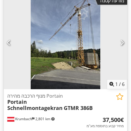
מודעה קטנה
1
/
6
מנוף הרכבה מהירה Portain
Portain
Schnellmontagekran
GTMR 386B
‏37,500 ‏€
Krumbach
2,801 km
מחיר קבוע בתוספת מע"מ