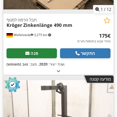
1
/
12
חבל הרמה למנוף
Kröger
Zinkenlänge 490 mm
‏175 ‏€
Wiefelstede
3,275 km
מחיר קבוע בתוספת מע"מ
התקשר
פנה
,
שנת ייצור:
2020
, מצב:
טוב (משומש)
מודעה קטנה