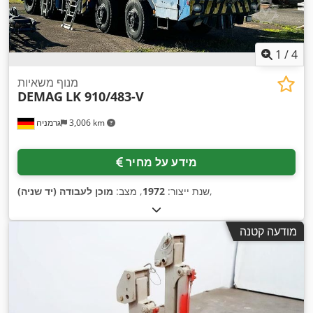
1
/
4
מנוף משאיות
DEMAG
LK 910/483-V
3,006 km
גרמניה
מידע על מחיר
,
שנת ייצור:
1972
, מצב:
מוכן לעבודה (יד שניה)
מודעה קטנה