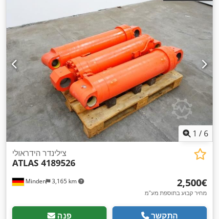
1
/
6
צילינדר הידראולי
ATLAS 4189526
‏2,500 ‏€
Minden
3,165 km
מחיר קבוע בתוספת מע"מ
התקשר
פנה