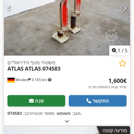
1
/
5
משטחי מנוף הידראוליים
ATLAS
ATLAS 074583
‏1,600 ‏€
Minden
3,165 km
מחיר קבוע בתוספת מע"מ
התקשר
פנה
,
מצב:
משומש
, מספר מכונה/רכב:
074583
מודעה קטנה