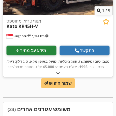
1
/
9
מנוף טריאן מחוספס
Kato
KR45H-V
Singapore
7,941 km
התקשר
מידע על מחיר
מצב:
טוב (משומש)
, פונקציונליות:
פועל באופן מלא
, סוג דלק:
דיזל
,
שנת ייצור:
1995
, יכולת העמסה:
45,000 ק"ג
, מספר מכונה/רכב:
,
051566
, ציוד:
מנוף, תא נהג
שמור חיפוש
משומש עגורנים אחרים
(23)