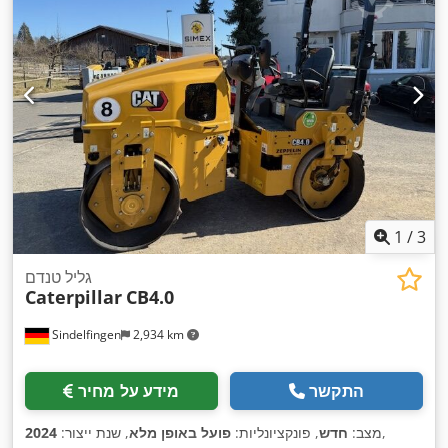
1
/
3
גליל טנדם
Caterpillar
CB4.0
Sindelfingen
2,934 km
התקשר
מידע על מחיר
,
מצב:
חדש
, פונקציונליות:
פועל באופן מלא
, שנת ייצור:
2024