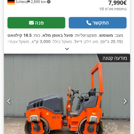
‏7,990 ‏€
Schleiz
2,890 km
VB בתוספת מע"מ
התקשר
פנה
מצב:
משומש
, פונקציונליות:
פועל באופן מלא
, כוח:
18.5 קילוואט
(25.15 כ"ס)
, סוג דלק:
דיזל
, משקל כולל:
3,000 ק"ג
, משקל עצמי:
,
2,300 ק"ג
, משקל תפעולי:
2,500 ק"ג
, שנת ייצור:
2001
מודעה קטנה