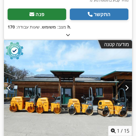
מחיר קבוע בתוספת מע"מ
התקשר
פנה
,
170 h
מצב:
משומש
, שעות עבודה:
מודעה קטנה
1
/
15