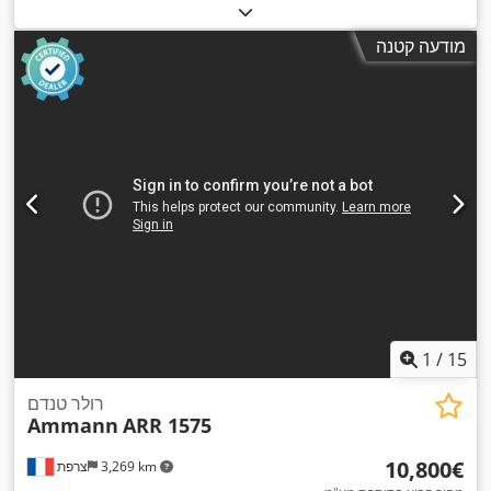
מודעה קטנה
1
/
15
רולר טנדם
Ammann
ARR 1575
‏10,800 ‏€
3,269 km
צרפת