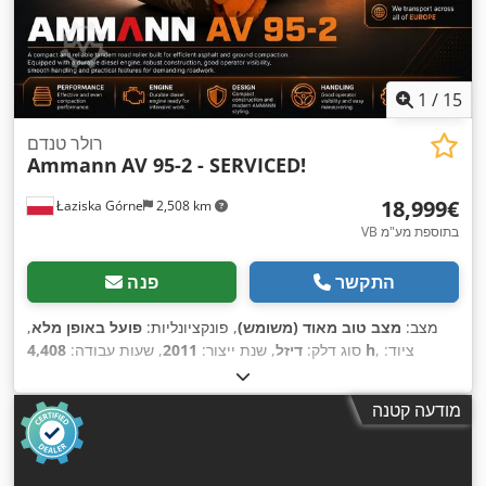
1
/
15
רולר טנדם
Ammann
AV 95-2 - SERVICED!
‏18,999 ‏€
Łaziska Górne
2,508 km
VB בתוספת מע"מ
התקשר
פנה
מצב:
מצב טוב מאוד (משומש)
, פונקציונליות:
פועל באופן מלא
,
, ציוד:
4,408 h
סוג דלק:
דיזל
, שנת ייצור:
2011
, שעות עבודה:
הידראוליקה של גריפר, הנעה בכל הגלגלים, מחשב רכב, פנסים
,
נוספים, רמת רעש נמוכה
מודעה קטנה