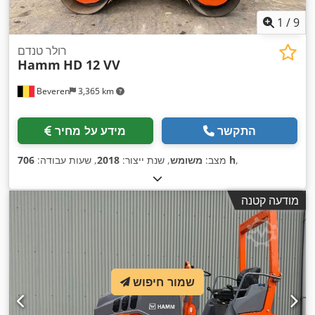
1
/
9
רולר טנדם
Hamm
HD 12 VV
Beveren
3,365 km
התקשר
מידע על מחיר
,
706 h
מצב:
משומש
, שנת ייצור:
2018
, שעות עבודה:
מודעה קטנה
שמור חיפוש