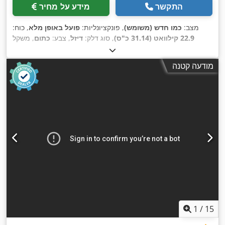
התקשר
מידע על מחיר
מצב:
כמו חדש (משומש)
, פונקציונליות:
פועל באופן מלא
, כוח:
22.9 קילוואט (31.14 כ"ס)
, סוג דלק:
דיזל
, צבע:
כתום
, משקל
,
300 h
תפעולי:
2,570 ק"ג
, שנת ייצור:
2015
, שעות עבודה:
מודעה קטנה
1
/
15