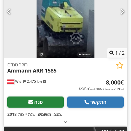
1
/
2
רולר טנדם
Ammann
ARR 1585
‏8,000 ‏€
Wien
2,475 km
EXW מחיר קבוע בתוספת מע"מ
התקשר
פנה
,
מצב:
משומש
, שנת ייצור:
2018