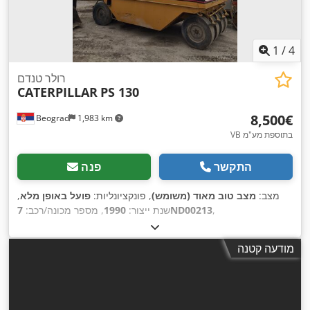
1
/
4
רולר טנדם
CATERPILLAR
PS 130
‏8,500 ‏€
Beograd
1,983 km
VB בתוספת מע"מ
התקשר
פנה
מצב:
מצב טוב מאוד (משומש)
, פונקציונליות:
פועל באופן מלא
,
,
7ND00213
שנת ייצור:
1990
, מספר מכונה/רכב:
מודעה קטנה