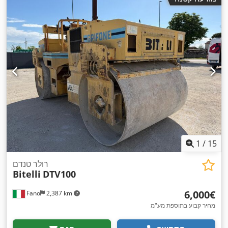
1
/
15
רולר טנדם
Bitelli
DTV100
‏6,000 ‏€
Fano
2,387 km
מחיר קבוע בתוספת מע"מ