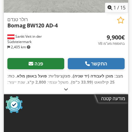
1
/
15
רולר טנדם
Bomag
BW120 AD-4
‏9,900 ‏€
Sankt Veit in der
Südsteiermark
VB בתוספת מע"מ
2,405 km
התקשר
פנה
מצב:
מוכן לעבודה (יד שניה)
, פונקציונליות:
פועל באופן מלא
, כוח:
25 קילוואט (33.99 כ"ס)
, משקל עצמי:
2,800 ק"ג
, שנת ייצור:
,
2,950 h
2007
, שעות עבודה:
מודעה קטנה