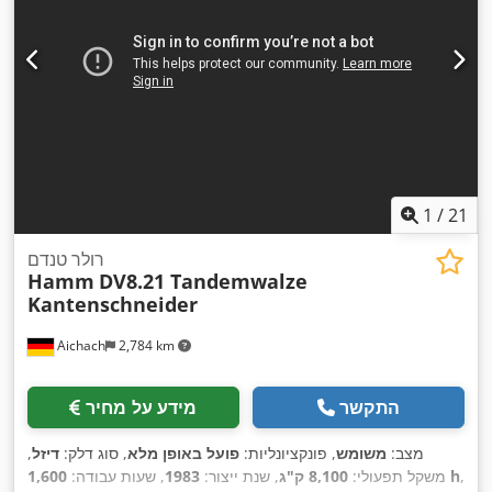
1
/
21
רולר טנדם
Hamm
DV8.21 Tandemwalze
Kantenschneider
Aichach
2,784 km
התקשר
מידע על מחיר
מצב:
משומש
, פונקציונליות:
פועל באופן מלא
, סוג דלק:
דיזל
,
,
1,600 h
משקל תפעולי:
8,100 ק"ג
, שנת ייצור:
1983
, שעות עבודה: