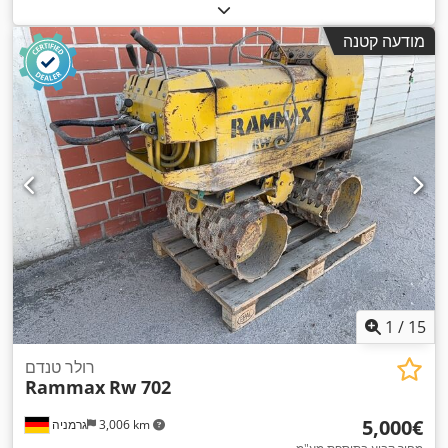
,
ציוד:
תא נהג
מודעה קטנה
1
/
15
רולר טנדם
Rammax
Rw 702
‏5,000 ‏€
3,006 km
גרמניה