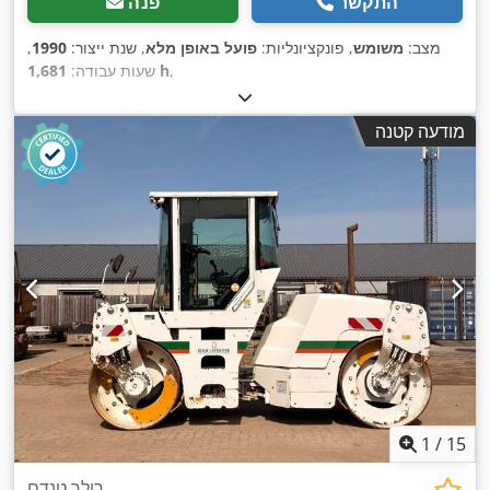
התקשר
פנה
מצב:
משומש
, פונקציונליות:
פועל באופן מלא
, שנת ייצור:
1990
,
,
1,681 h
שעות עבודה:
מודעה קטנה
1
/
15
רולר טנדם