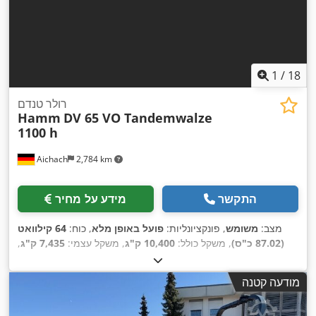
1
/
18
רולר טנדם
Hamm
DV 65 VO Tandemwalze
1100 h
Aichach
2,784 km
התקשר
מידע על מחיר
מצב:
משומש
, פונקציונליות:
פועל באופן מלא
, כוח:
64 קילוואט
(87.02 כ"ס)
, משקל כולל:
10,400 ק"ג
, משקל עצמי:
7,435 ק"ג
,
,
1,100 h
שנת ייצור:
2011
, שעות עבודה:
מודעה קטנה