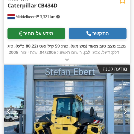
Caterpillar
CB434D
Middelbeers
3,321 km
התקשר
מידע על מחיר
מצב:
מצב טוב מאוד (משומש)
, כוח:
59 קילוואט (80.22 כ"ס)
, סוג
דלק:
דיזל
, צבע:
לבן
, רישום ראשוני:
04/2005
, שנת ייצור:
2005
,
,
3,310 h
שעות עבודה:
מודעה קטנה