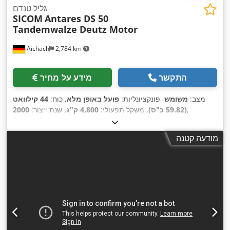
גליל טנדם
SICOM
Antares DS 50
Tandemwalze Deutz Motor
Aichach
2,784 km
התקשר
מידע על מחיר
מצב:
משומש
, פונקציונליות:
פועל באופן מלא
, כוח:
44 קילוואט
,
(59.82 כ"ס)
, משקל תפעולי:
4,800 ק"ג
, שנת ייצור:
2000
מודעה קטנה