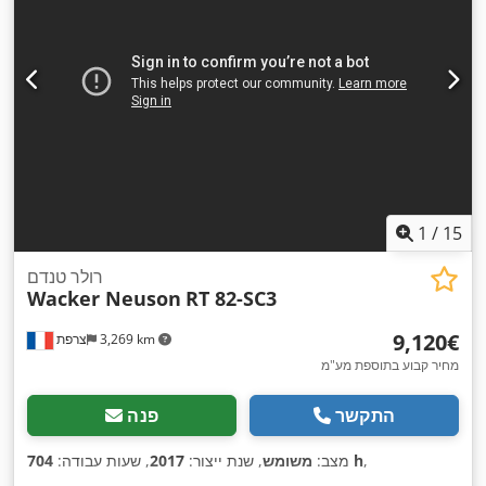
1
/
15
רולר טנדם
Wacker Neuson
RT 82-SC3
‏9,120 ‏€
3,269 km
צרפת
מחיר קבוע בתוספת מע"מ
התקשר
פנה
,
704 h
מצב:
משומש
, שנת ייצור:
2017
, שעות עבודה: