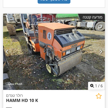
מודעה קטנה
1
/
6
רולר טנדם
HAMM
HD 10 K