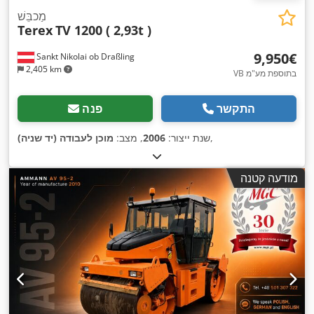
מַכבֵּשׁ
Terex
TV 1200 ( 2,93t )
‏9,950 ‏€
Sankt Nikolai ob Draßling
2,405 km
VB בתוספת מע"מ
התקשר
פנה
,
שנת ייצור:
2006
, מצב:
מוכן לעבודה (יד שניה)
מודעה קטנה