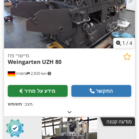
1
/
4
מיישרי פח
Weingarten
UZH 80
2,920 km
גרמניה
התקשר
מידע על מחיר
,
מצב:
משומש
מודעה קטנה