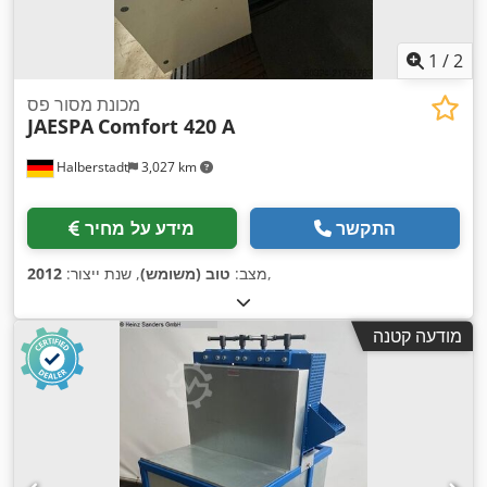
1
/
2
מכונת מסור פס
JAESPA
Comfort 420 A
Halberstadt
3,027 km
התקשר
מידע על מחיר
,
מצב:
טוב (משומש)
, שנת ייצור:
2012
מודעה קטנה