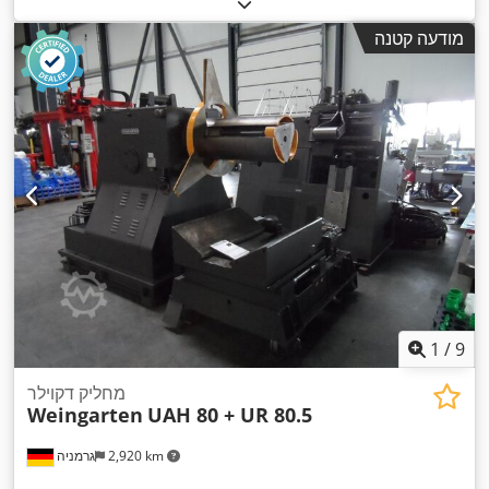
מודעה קטנה
1
/
9
מחליק דקוילר
Weingarten
UAH 80 + UR 80.5
2,920 km
גרמניה