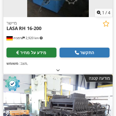
1
/
4
מיישר
LASA
RH 16-200
2,920 km
גרמניה
התקשר
מידע על מחיר
,
מצב:
משומש
מודעה קטנה