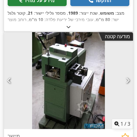
התקשר
מידע על מחיר
מצב:
משומש
, שנת ייצור:
1989
, מספר גלילי יישור:
21
, קוטר גלגל
ישר:
80 מ"מ
, עובי מירבי של יריעת פלדה:
10 מ"מ
, רוחב מוצר
,
(מקסימום):
1,250 מ"מ
מודעה קטנה
1
/
3
מיישר