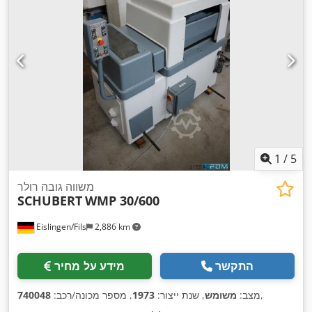
1
/
5
משווה גובה רולר
SCHUBERT
WMP 30/600
Eislingen/Fils
2,886 km
התקשר
מידע על מחיר
,
מצב:
משומש
, שנת ייצור:
1973
, מספר מכונה/רכב:
740048