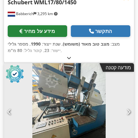
Schubert
WML17/80/1450
Babberich
3,295 km
התקשר
מידע על מחיר
מצב:
מצב טוב מאוד (משומש)
, שנת ייצור:
1990
, מספר גלילי
,
יישור:
23
, קוטר גליל:
80 מ"מ
מודעה קטנה