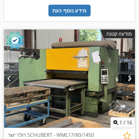
מידע נוסף כעת
מודעה קטנה
1
/
16
רולר ישר SCHUBERT - WML17/80/1450