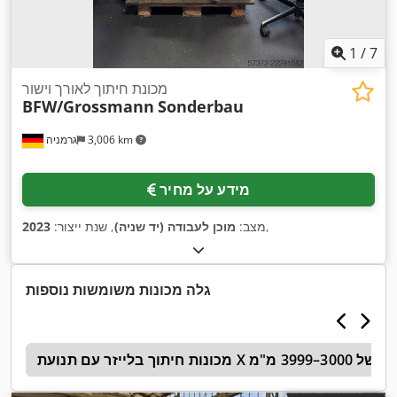
1
/
7
מכונת חיתוך לאורך וישור
BFW/Grossmann
Sonderbau
3,006 km
גרמניה
מידע על מחיר
,
מצב:
מוכן לעבודה (יד שניה)
, שנת ייצור:
2023
גלה מכונות משומשות נוספות
מכונות חיתוך בלייזר עם תנועת X של 3000–3999 מ"מ
י