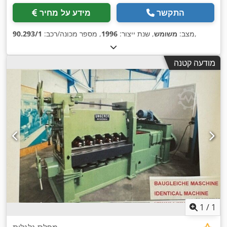
התקשר
מידע על מחיר
,
מצב:
משומש
, שנת ייצור:
1996
, מספר מכונה/רכב:
90.293/1
מודעה קטנה
1
/
1