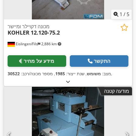
1
/
5
מכונה דקויילר ומיישר
KOHLER
12.120-75.2
Eislingen/Fils
2,886 km
התקשר
מידע על מחיר
,
מצב:
משומש
, שנת ייצור:
1985
, מספר מכונה/רכב:
30522
מודעה קטנה