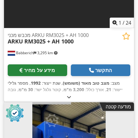
1
/
24
מכבש מכני ARKU RM3025 + AH 1000
ARKU
RM3025 + AH 1000
Babberich
3,295 km
התקשר
מידע על מחיר
מצב:
מצב טוב מאוד (משומש)
, שנת ייצור:
1992
, מספר גלילי
יישור:
21
, אורך כולל:
3,200 מ"מ
, קוטר גלגל ישר:
30 מ"מ
, גובה
כולל:
2,100 מ"מ
, רוחב כולל:
2,000 מ"מ
, עובי מירבי של לוח:
6
,
מ"מ
מודעה קטנה