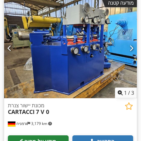
מודעה קטנה
1
/
3
מכונת יישור צנרת
CARTACCI
7 V 0
3,179 km
גרמניה