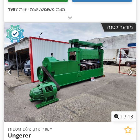
,
מצב:
משומש
, שנת ייצור:
1987
מודעה קטנה
1
/
13
יישור פח, פלס פלטות
Ungerer