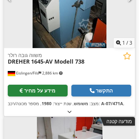
1
/
3
משווה גובה רולר
DREHER
1645-AV Modell 738
Eislingen/Fils
2,886 km
התקשר
מידע על מחיר
,
A-07/471A
, מספר מכונה/רכב:
מצב:
משומש
, שנת ייצור:
1980
מודעה קטנה