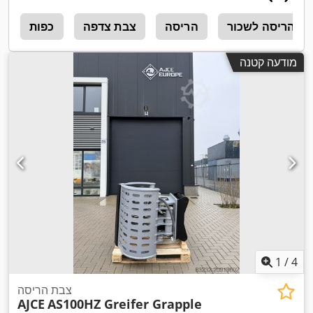
ה הריסה לשכור
הריסה
צבת צדפה
כפות
ג
מודעה קטנה
1
/
4
צבת הריסה
AJCE
AS100HZ Greifer Grapple