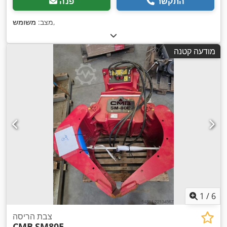
התקשר
פנה
,
מצב:
משומש
מודעה קטנה
1
/
6
צבת הריסה
CMB
SM80E