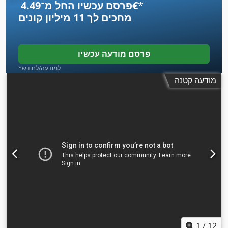
*
פרסם עכשיו החל מ־‏4.49 ‏€
מחכים לך
11 מיליון קונים
פרסם מודעה עכשיו
*למודעה/לחודש
מודעה קטנה
1
/
12