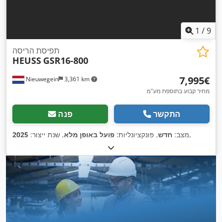
1
/
9
תפיסת הריסה
HEUSS
GSR16-800
‏7,995 ‏€
Nieuwegein
3,361 km
מחיר קבוע בתוספת מע"מ
התקשר
פנה
,
מצב:
חדש
, פונקציונליות:
פועל באופן מלא
, שנת ייצור:
2025