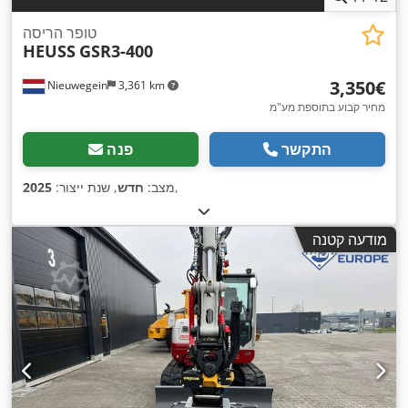
טופר הריסה
HEUSS
GSR3-400
‏3,350 ‏€
Nieuwegein
3,361 km
מחיר קבוע בתוספת מע"מ
התקשר
פנה
,
מצב:
חדש
, שנת ייצור:
2025
מודעה קטנה