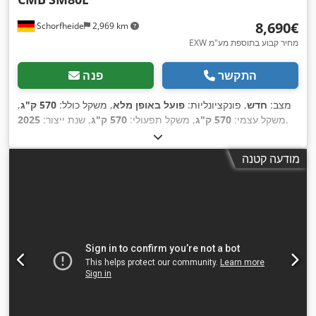
‏8,690 ‏€
Schorfheide
2,969 km
EXW מחיר קבוע בתוספת מע"מ
התקשר
פנה
מצב:
חדש
, פונקציונליות:
פועל באופן מלא
, משקל כולל:
570 ק"ג
,
,
משקל עצמי:
570 ק"ג
, משקל תפעולי:
570 ק"ג
, שנת ייצור:
2025
מודעה קטנה