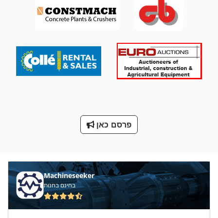
יחידת דבק
לחץ על מסגרת
מדחס Ff
נייד הלהקה ראה
ס מ מסדרת M
על מיני ואנים
פרסם כאן
רים
שסתום Dn 50
Machineseeker
בחינם בחנות