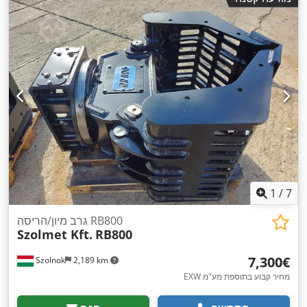
1
/
7
גרב מיון/הריסה RB800
Szolmet Kft.
RB800
‏7,300 ‏€
Szolnok
2,189 km
EXW מחיר קבוע בתוספת מע"מ