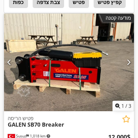
ם
קפיץ פטיש
פטיש
צבת צדפה
כפות
ה
מודעה קטנה
1
/
3
פטיש הריסה
GALEN
SB70 Breaker
‏12,000 ‏$
Susuz
1,018 km