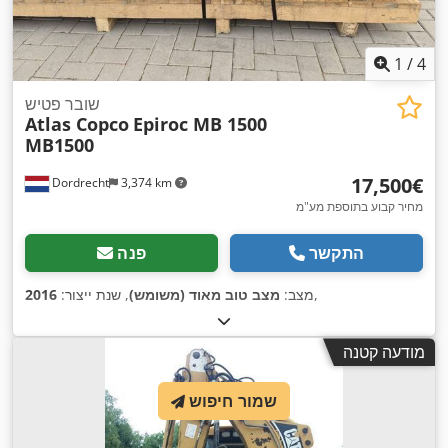
1
/
4
שובר פטיש
Atlas Copco
Epiroc MB 1500
MB1500
‏17,500 ‏€
Dordrecht
3,374 km
מחיר קבוע בתוספת מע"מ
התקשר
פנה
,
מצב:
מצב טוב מאוד (משומש)
, שנת ייצור:
2016
מודעה קטנה
שמור חיפוש