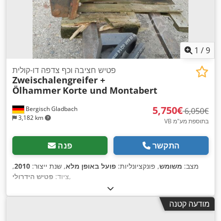
1
/
9
פטיש חציבה וכף צדפה דו-קולית
Zweischalengreifer +
Ölhammer
Korte und Montabert
‏5,750 ‏€
Bergisch Gladbach
‏6,050 ‏€
3,182 km
VB בתוספת מע"מ
התקשר
פנה
מצב:
משומש
, פונקציונליות:
פועל באופן מלא
, שנת ייצור:
2010
,
,
ציוד:
פטיש הידרולי
מודעה קטנה