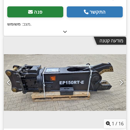
התקשר
פנה
,
מצב:
משומש
מודעה קטנה
1
/
16