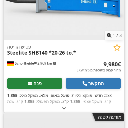
1
/
3
פטיש הריסה
Steelite
SHB140 *20-26 to.*
‏9,980 ‏€
Schorfheide
2,969 km
EXW מחיר קבוע בתוספת מע"מ
התקשר
פנה
מצב:
חדש
, פונקציונליות:
פועל באופן מלא
, משקל כולל:
1,855
ק"ג
, משקל עצמי:
1,855 ק"ג
, משקל תפעולי:
1,855 ק"ג
, שנת
,
ייצור:
2026
מודעה קטנה