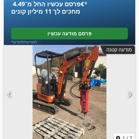
*
פרסם עכשיו החל מ־‏4.49 ‏€
מחכים לך
11 מיליון קונים
פרסם מודעה עכשיו
*למודעה/לחודש
מודעה קטנה
1
/
7