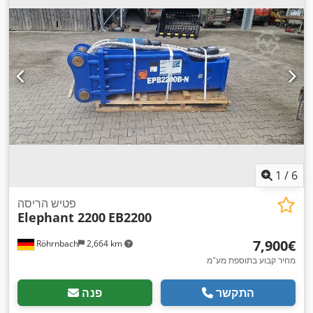
1
/
6
פטיש הריסה
Elephant 2200
EB2200
‏7,900 ‏€
Röhrnbach
2,664 km
מחיר קבוע בתוספת מע"מ
התקשר
פנה