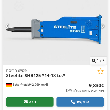
1
/
3
פטיש הריסה
Steelite
SHB125 *14-18 to.*
‏9,830 ‏€
Schorfheide
2,969 km
EXW מחיר קבוע בתוספת מע"מ
התקשר
פנה