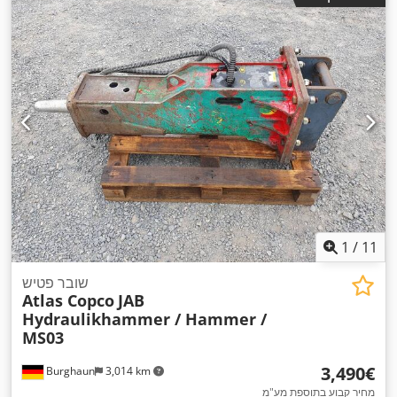
1
/
11
שובר פטיש
Atlas Copco
JAB
Hydraulikhammer / Hammer /
MS03
‏3,490 ‏€
Burghaun
3,014 km
מחיר קבוע בתוספת מע"מ