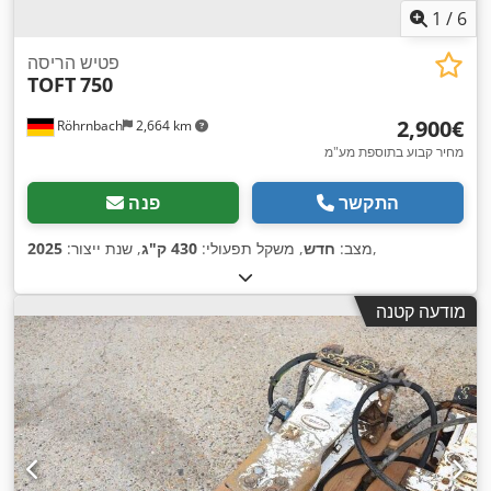
1
/
6
פטיש הריסה
TOFT
750
‏2,900 ‏€
Röhrnbach
2,664 km
מחיר קבוע בתוספת מע"מ
התקשר
פנה
,
מצב:
חדש
, משקל תפעולי:
430 ק"ג
, שנת ייצור:
2025
מודעה קטנה