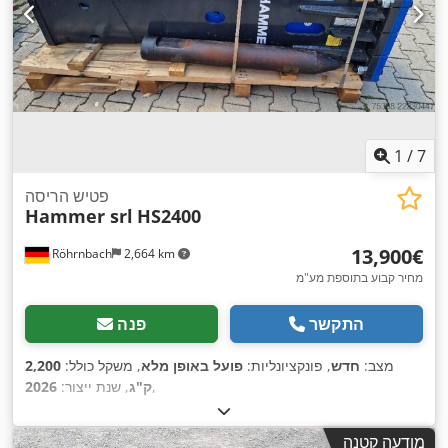
1
/
7
פטיש הריסה
Hammer srl
HS2400
‏13,900 ‏€
Röhrnbach
2,664 km
מחיר קבוע בתוספת מע"מ
התקשר
פנה
מצב:
חדש
, פונקציונליות:
פועל באופן מלא
, משקל כולל:
2,200
,
ק"ג
, שנת ייצור:
2026
מודעה קטנה