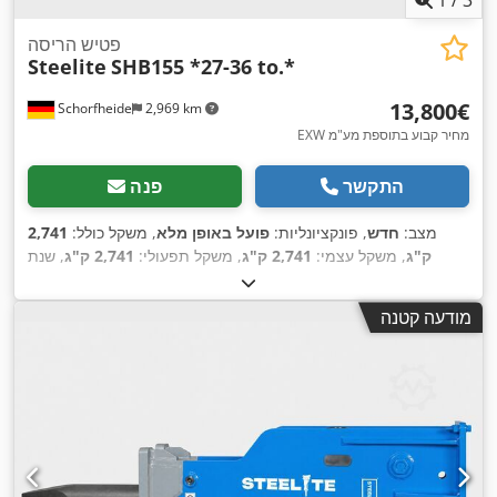
1
/
3
פטיש הריסה
Steelite
SHB155 *27-36 to.*
‏13,800 ‏€
Schorfheide
2,969 km
EXW מחיר קבוע בתוספת מע"מ
התקשר
פנה
מצב:
חדש
, פונקציונליות:
פועל באופן מלא
, משקל כולל:
2,741
ק"ג
, משקל עצמי:
2,741 ק"ג
, משקל תפעולי:
2,741 ק"ג
, שנת
,
ייצור:
2026
מודעה קטנה