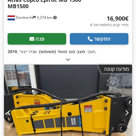
MB1500
‏16,900 ‏€
Dordrecht
3,374 km
מחיר קבוע בתוספת מע"מ
התקשר
פנה
,
מצב:
מצב טוב מאוד (משומש)
, שנת ייצור:
2016
מודעה קטנה