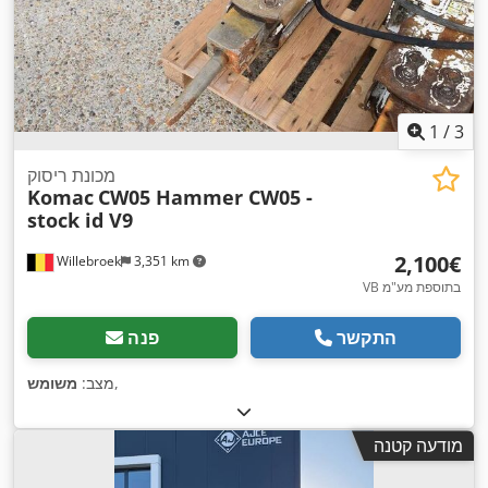
1
/
3
מכונת ריסוק
Komac
CW05 Hammer CW05 -
stock id V9
‏2,100 ‏€
Willebroek
3,351 km
VB בתוספת מע"מ
התקשר
פנה
,
מצב:
משומש
מודעה קטנה