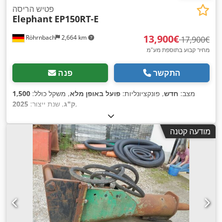
פטיש הריסה
Elephant
EP150RT-E
‏13,900 ‏€
Röhrnbach
2,664 km
‏17,900 ‏€
מחיר קבוע בתוספת מע"מ
התקשר
פנה
מצב:
חדש
, פונקציונליות:
פועל באופן מלא
, משקל כולל:
1,500
,
ק"ג
, שנת ייצור:
2025
מודעה קטנה