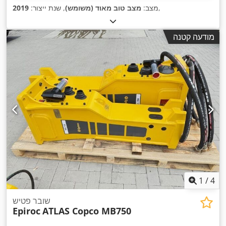
,
מצב:
מצב טוב מאוד (משומש)
, שנת ייצור:
2019
מודעה קטנה
1
/
4
שובר פטיש
Epiroc
ATLAS Copco MB750