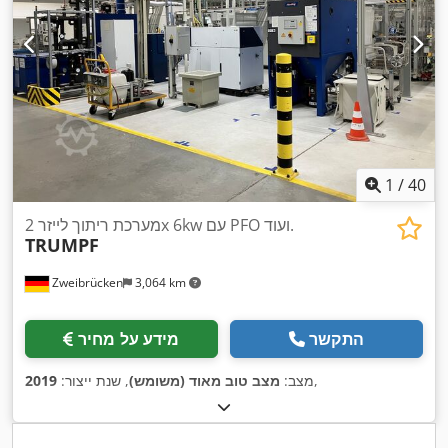
1
/
40
מערכת ריתוך לייזר 2x 6kw עם PFO ועוד.
TRUMPF
Zweibrücken
3,064 km
התקשר
מידע על מחיר
,
מצב:
מצב טוב מאוד (משומש)
, שנת ייצור:
2019