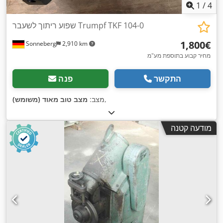
1
/
4
שפוע ריתוך לשעבר Trumpf TKF 104-0
‏1,800 ‏€
Sonneberg
2,910 km
מחיר קבוע בתוספת מע"מ
התקשר
פנה
,
מצב:
מצב טוב מאוד (משומש)
מודעה קטנה