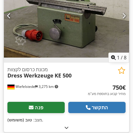
1
/
8
מכונת כרסום לקצוות
Dress Werkzeuge
KE 500
‏750 ‏€
Wiefelstede
3,275 km
מחיר קבוע בתוספת מע"מ
התקשר
פנה
,
מצב:
טוב (משומש)