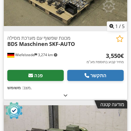
1
/
5
מכונת שפשוף עם מערכת מסילה
BDS Maschinen
SKF-AUTO
‏3,550 ‏€
Wiefelstede
3,274 km
מחיר קבוע בתוספת מע"מ
התקשר
פנה
,
מצב:
משומש
מודעה קטנה