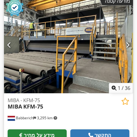
מודעה קטנה
1
/
36
MIBA - KFM-75
MIBA
KFM-75
Babberich
3,295 km
התקשר
מידע על מחיר