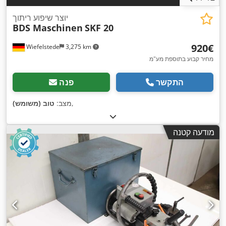
יוצר שיפוע ריתוך
BDS Maschinen
SKF 20
‏920 ‏€
Wiefelstede
3,275 km
מחיר קבוע בתוספת מע"מ
התקשר
פנה
,
מצב:
טוב (משומש)
מודעה קטנה