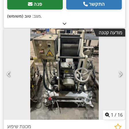
התקשר
פנה
,
מצב:
טוב (משומש)
מודעה קטנה
1
/
16
מכונת שיפוע