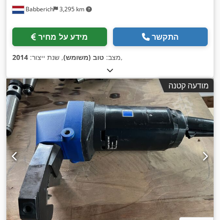
Babberich
3,295 km
התקשר
מידע על מחיר
,
מצב:
טוב (משומש)
, שנת ייצור:
2014
מודעה קטנה