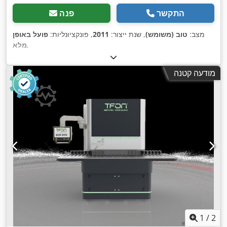
התקשר
פנה
מצב:
טוב (משומש)
, שנת ייצור:
2011
, פונקציונליות:
פועל באופן
,
מלא
מודעה קטנה
1
/
2