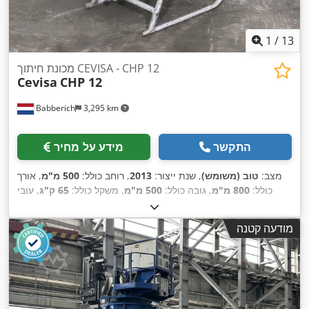
1
/
13
מכונת חיתוך CEVISA - CHP 12
Cevisa
CHP 12
Babberich
3,295 km
התקשר
מידע על מחיר
מצב:
טוב (משומש)
, שנת ייצור:
2013
, רוחב כולל:
500 מ"מ
, אורך
כולל:
800 מ"מ
, גובה כולל:
500 מ"מ
, משקל כולל:
65 ק"ג
, עובי
, מהירות הפעלה:
3,000 V
מירבי של לוח:
40 מ"מ
, מתח כניסה:
,
2,600 ממ"ש
מודעה קטנה