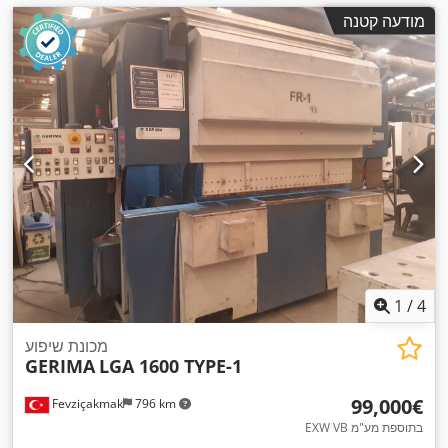
מודעה קטנה
1
/
4
מכונת שיפוע
GERIMA
LGA 1600 TYPE-1
‏99,000 ‏€
Fevziçakmak
796 km
EXW VB בתוספת מע"מ