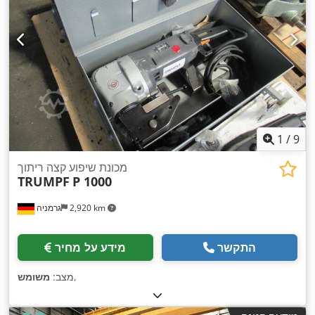
1
/
9
מכונת שיפוע קצה ריתוך
TRUMPF
P 1000
2,920 km
גרמניה
התקשר
מידע על מחיר
,
מצב:
משומש