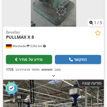
1
/
3
Beveller
PULLMAX
X 8
Wiesbaden
3,062 km
התקשר
מידע על מחיר
,
מצב:
משומש
, מספר מכונה/רכב:
1725
מודעה קטנה