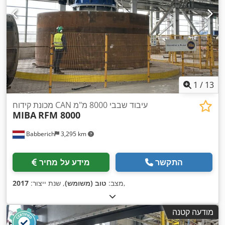
1
/
13
מכונת קידוח CAN עיבוד שבבי 8000 מ"מ
MIBA
RFM 8000
Babberich
3,295 km
התקשר
מידע על מחיר
,
מצב:
טוב (משומש)
, שנת ייצור:
2017
מודעה קטנה