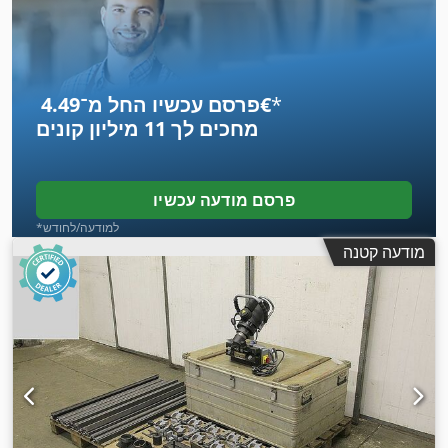
*
פרסם עכשיו החל מ־‏4.49 ‏€
מחכים לך
11 מיליון קונים
פרסם מודעה עכשיו
*למודעה/לחודש
מודעה קטנה