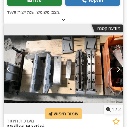
התקשר
פנה
,
מצב:
משומש
, שנת ייצור:
1978
מודעה קטנה
1
/
2
שמור חיפוש
מערכות חיתוך
Müller Martini