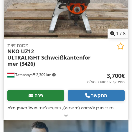
1
/
8
מכונת זיוּית
NKO UZ12
ULTRALIGHT
Schweißkantenfor
mer (3426)
‏3,700 ‏€
Tatabánya
2,309 km
מחיר קבוע בתוספת מע"מ
התקשר
פנה
,
מצב:
מוכן לעבודה (יד שניה)
, פונקציונליות:
פועל באופן מלא