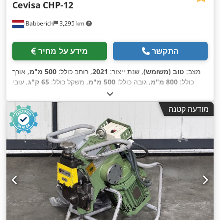
Cevisa
CHP-12
Babberich
3,295 km
התקשר
מידע על מחיר
מצב:
טוב (משומש)
, שנת ייצור:
2021
, רוחב כולל:
500 מ"מ
, אורך
כולל:
800 מ"מ
, גובה כולל:
500 מ"מ
, משקל כולל:
65 ק"ג
, עובי
,
מירבי של לוח:
40 מ"מ
, מהירות הפעלה:
2,600 ממ"ש
מודעה קטנה