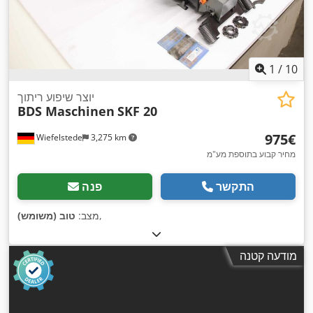
1
/
10
יוצר שיפוע ריתוך
BDS Maschinen
SKF 20
‏975 ‏€
Wiefelstede
3,275 km
מחיר קבוע בתוספת מע"מ
התקשר
פנה
,
מצב:
טוב (משומש)
מודעה קטנה