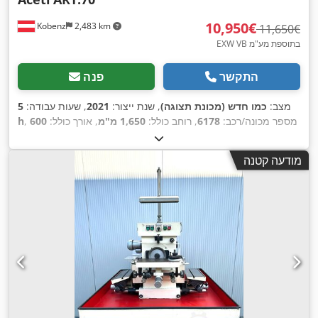
‏10,950 ‏€
Kobenz
2,483 km
‏11,650 ‏€
EXW VB בתוספת מע"מ
התקשר
פנה
מצב:
כמו חדש (מכונת תצוגה)
, שנת ייצור:
2021
, שעות עבודה:
5
, מספר מכונה/רכב:
6178
, רוחב כולל:
1,650 מ"מ
, אורך כולל:
600
h
מ"מ
, גובה כולל:
2,200 מ"מ
, משקל כולל:
295 ק"ג
, רוחב אבן
השחזה:
75 מ"מ
, קוטר גלגל השחזה:
300 מ"מ
, כוח:
4.4 קילוואט
מודעה קטנה
,
(5.98 כ"ס)
, רוחב השחזה:
50 מ"מ