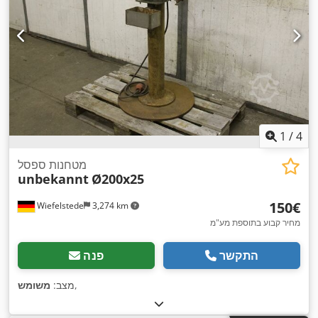
1
/
4
מטחנות ספסל
unbekannt
Ø200x25
‏150 ‏€
Wiefelstede
3,274 km
מחיר קבוע בתוספת מע"מ
התקשר
פנה
,
מצב:
משומש