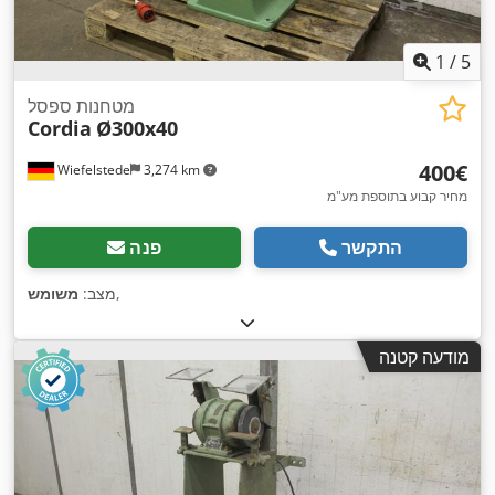
1
/
5
מטחנות ספסל
Cordia
Ø300x40
‏400 ‏€
Wiefelstede
3,274 km
מחיר קבוע בתוספת מע"מ
התקשר
פנה
,
מצב:
משומש
מודעה קטנה