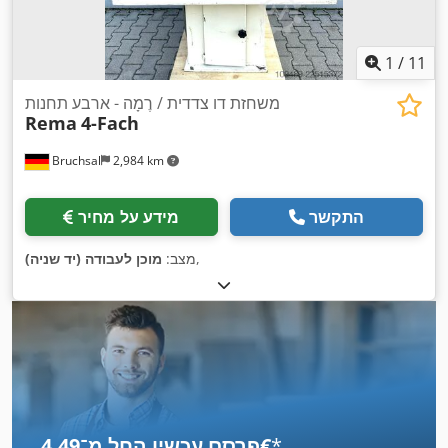
1
/
11
משחזת דו צדדית / רֶמָה - ארבע תחנות
Rema
4-Fach
Bruchsal
2,984 km
התקשר
מידע על מחיר
,
מצב:
מוכן לעבודה (יד שניה)
*
פרסם עכשיו החל מ־‏4.49 ‏€