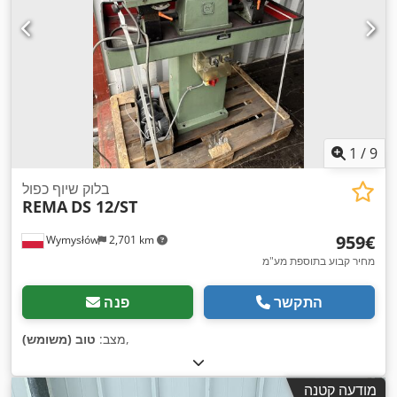
1
/
9
בלוק שיוף כפול
REMA
DS 12/ST
‏959 ‏€
Wymysłów
2,701 km
מחיר קבוע בתוספת מע"מ
התקשר
פנה
,
מצב:
טוב (משומש)
מודעה קטנה