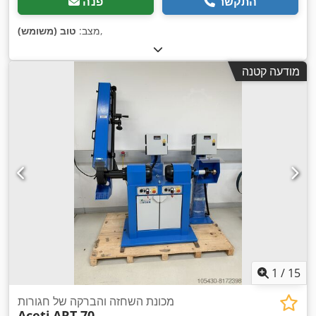
התקשר
פנה
,
מצב:
טוב (משומש)
מודעה קטנה
1
/
15
מכונת השחזה והברקה של חגורות
Aceti
ART.70