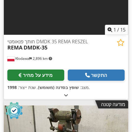
1
/
15
חותך פנאומטי DMDK 35 REMA RESZEL
REMA
DMDK-35
Kłodawa
2,896 km
התקשר
מידע על מחיר
,
מצב:
שופץ בסדנה (משומש)
, שנת ייצור:
1998
מודעה קטנה