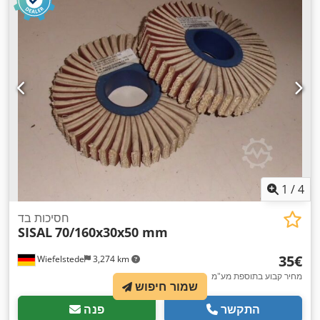
1
/
4
חסיכות בד
SISAL
70/160x30x50 mm
‏35 ‏€
Wiefelstede
3,274 km
מחיר קבוע בתוספת מע"מ
שמור חיפוש
התקשר
פנה