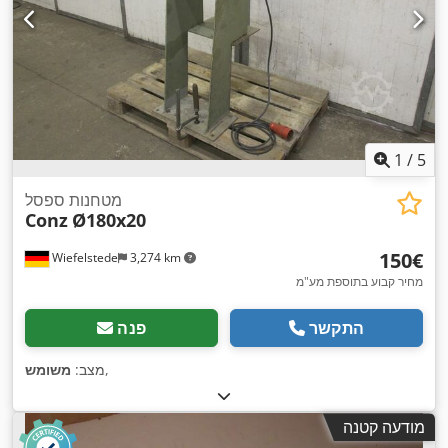
1
/
5
מטחנות ספסל
Conz
Ø180x20
‏150 ‏€
Wiefelstede
3,274 km
מחיר קבוע בתוספת מע"מ
התקשר
פנה
,
מצב:
משומש
מודעה קטנה