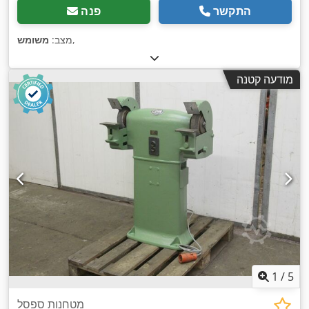
התקשר
פנה
,
מצב:
משומש
מודעה קטנה
1
/
5
מטחנות ספסל