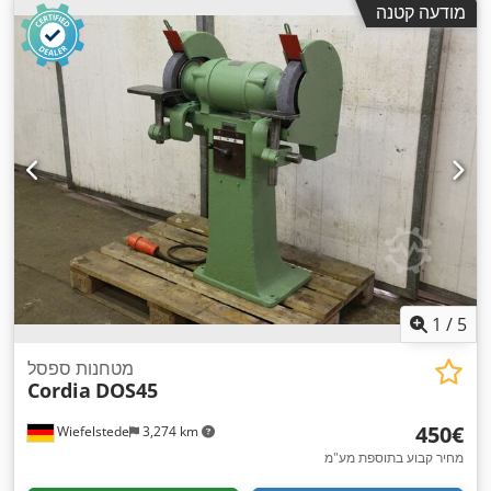
מודעה קטנה
1
/
5
מטחנות ספסל
Cordia
DOS45
‏450 ‏€
Wiefelstede
3,274 km
מחיר קבוע בתוספת מע"מ