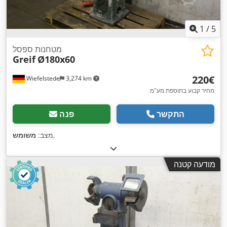
1
/
5
מטחנות ספסל
Greif
Ø180x60
‏220 ‏€
Wiefelstede
3,274 km
מחיר קבוע בתוספת מע"מ
התקשר
פנה
,
מצב:
משומש
מודעה קטנה