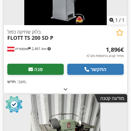
1
/
1
בלוק שחיקה כפול
FLOTT
TS 200 SD P
‏1,896 ‏€
2,461 km
אוסטריה
מחיר קבוע בתוספת מע"מ
התקשר
פנה
,
מצב:
חדש
מודעה קטנה