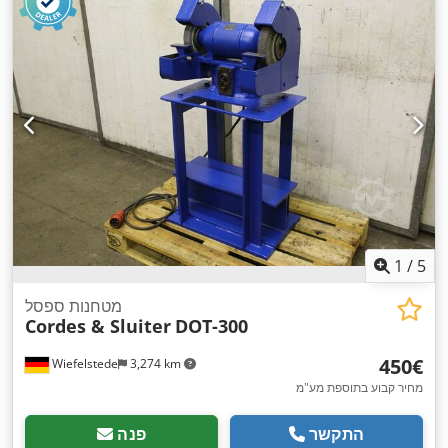
1
/
5
מטחנות ספסל
Cordes & Sluiter
DOT-300
‏450 ‏€
Wiefelstede
3,274 km
מחיר קבוע בתוספת מע"מ
התקשר
פנה