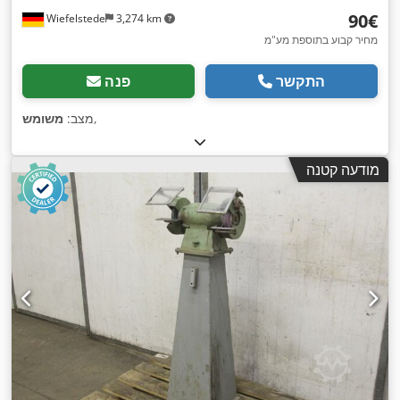
‏90 ‏€
Wiefelstede
3,274 km
מחיר קבוע בתוספת מע"מ
התקשר
פנה
,
מצב:
משומש
מודעה קטנה