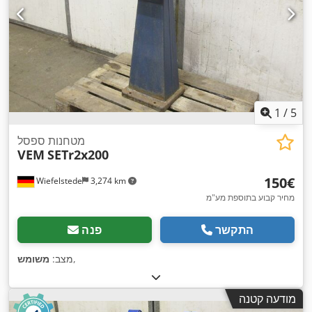
1
/
5
מטחנות ספסל
VEM
SETr2x200
‏150 ‏€
Wiefelstede
3,274 km
מחיר קבוע בתוספת מע"מ
התקשר
פנה
,
מצב:
משומש
מודעה קטנה