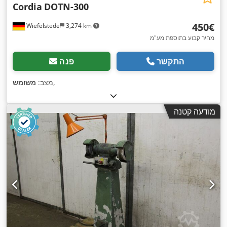
Cordia
DOTN-300
‏450 ‏€
Wiefelstede
3,274 km
מחיר קבוע בתוספת מע"מ
התקשר
פנה
,
מצב:
משומש
מודעה קטנה