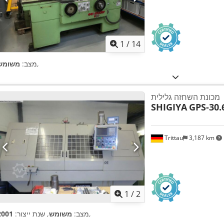
1
/
14
,
מצב:
משומש
מכונת השחזה גלילית
SHIGIYA
GPS-30.
Trittau
3,187 km
1
/
2
,
מצב:
משומש
, שנת ייצור:
2001