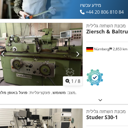
מידע עכשיו
+44 20 806 810 84
מכונת השחזה גלילית
Ziersch & Baltr
Nürnberg
2,853 k
1
/
8
,
מצב:
משומש
, פונקציונליות:
פועל באופן מלא
מכונת השחזה גלילית
Studer
S30-1