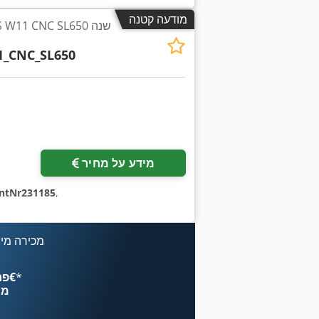
מודעה קטנה
_CNC_SL650
מידע על מחיר
IntNr231185
,
מכירה מיי
*
פרסם עכשיו החל מ־‏4.49 ‏€
מח