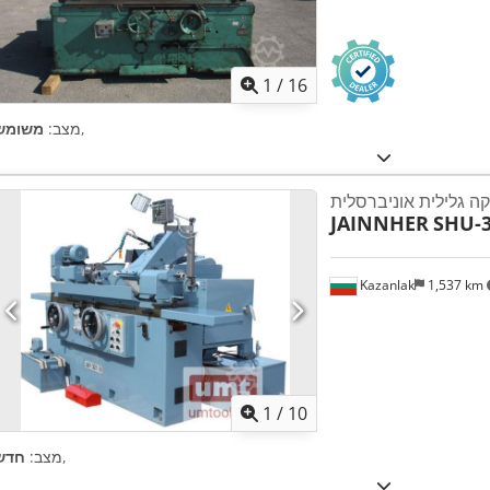
1
/
16
,
מצב:
משומש
ה גלילית אוניברסלית
JAINNHER
SHU-
Kazanlak
1,537 km
1
/
10
,
מצב:
חדש