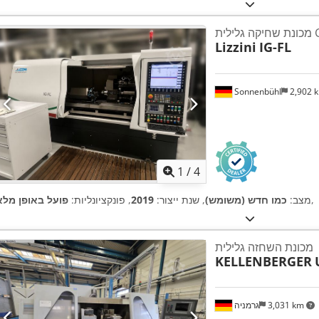
ית CNC
Lizzini
IG-FL
Sonnenbühl
2,902 
1
/
4
,
מצב:
כמו חדש (משומש)
, שנת ייצור:
2019
, פונקציונליות:
פועל באופן מלא
מכונת השחזה גלילית
KELLENBERGER
3,031 km
גרמניה