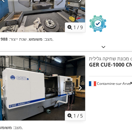
1
/
9
,
מצב:
משומש
, שנת ייצור:
1988
לית cnc
GER
CUE-1000 C
Contamine-sur-Arve
1
/
5
,
מצב:
משומש