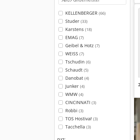
KELLENBERGER
(66)
Studer
(33)
Karstens
(18)
EMAG
(7)
Geibel & Hotz
(7)
WEISS
(7)
Tschudin
(6)
Schaudt
(5)
Danobat
(4)
Junker
(4)
WMW
(4)
CINCINNATI
(3)
Robbi
(3)
TOS Hostivař
(3)
Tacchella
(3)
דגם: