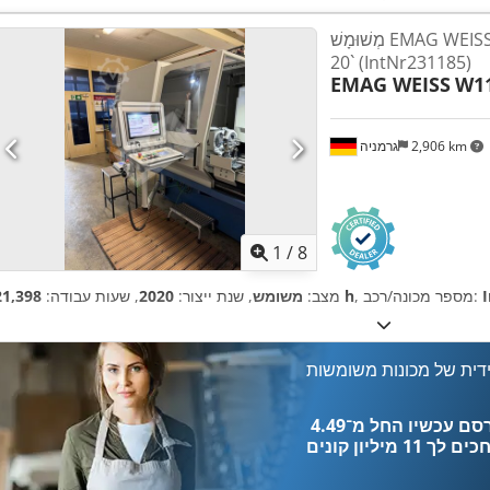
מְשׁוּמָשׁ EMAG WEISS W11 CNC SL650 שנה
`20 (IntNr231185)
EMAG WEISS
W11
2,906 km
גרמניה
1
/
8
, מספר מכונה/רכב:
21,398 h
מצב:
משומש
, שנת ייצור:
2020
, שעות עבודה:
דית של מכונות משומשות
כים לך
11 מיליון קונים