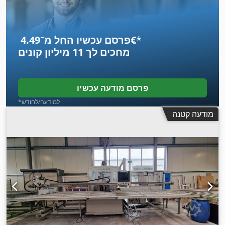
*
פרסם עכשיו החל מ־‏4.49 ‏€
מחכים לך
11 מיליון קונים
פרסם מודעה עכשיו
*למודעה/לחודש
מודעה קטנה