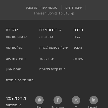
עיבוד דגנים
מכונות קפה, תה וטבק
Theisen Bonitz Tb 310 Fp
חברה
שירות ותמיכה
למכירה
עלינו
התחברות
פרסום מודעות
מכבש
שאלות נפוצות/עזרה
נהל מודעות
משרות
יצירת קשר
הזמנת פרסום
חוזה קנייה לדוגמה
חותם אמון
הגש מכירה פומבית
מידע משפטי
אימפרסום
Blog
Facebook
X
LinkedIn