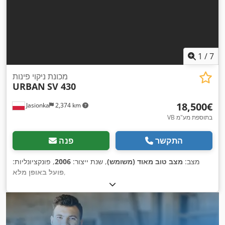
1
/
7
מכונת ניקוי פינות
URBAN
SV 430
‏18,500 ‏€
Jasionka
2,374 km
VB בתוספת מע"מ
התקשר
פנה
מצב:
מצב טוב מאוד (משומש)
, שנת ייצור:
2006
, פונקציונליות:
,
פועל באופן מלא