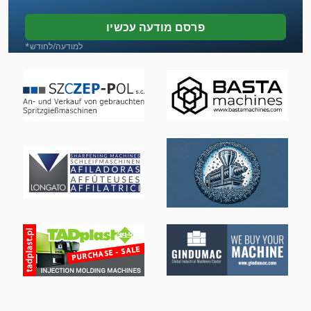
מכונת חיתוך-Off
פרסם מודעה עכשיו
מכונת כביסה ומכונת כביסה תעשיית תוכן 30 ק ג
*למודעה/לחודש
מכונת לישה של בצק
מכונת סגן 200 מ מ
מכונת עבודה מתכת
מכונת תפירה מחט 2
מקדד של המכונות
מתח טעינה
ניקוב חורים יד
על מיני ואנים
קו משעמם