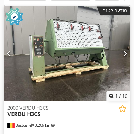
מודעה קטנה
1
/
10
2000 VERDU H3CS
VERDU
H3CS
Bastogne
3,209 km