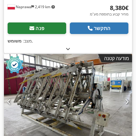
‏8,380 ‏€
Naprawa
2,419 km
מחיר קבוע בתוספת מע"מ
התקשר
פנה
,
מצב:
משומש
מודעה קטנה