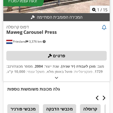
כעת עצמו למכרז!
1
/
15
המכירה הפומבית הסתיימה
דפוס קרוסלה
Maweg
Carousel Press
Friesland
3,376 km
פרטים
מצב:
מוכן לעבודה (יד שניה)
, שנת ייצור:
2004
, מספר מכונה/רכב:
1729
, פונקציונליות:
פועל באופן מלא
, משקל עצמי:
10,000 ק"ג
,
רוחב חומר הגלם (מקסימלי):
5,500 מ"מ
, גובה חומר העבודה
,
סימון CE
(מקסימלי):
980 מ"מ
, ציוד:
גלה מכונות משומשות נוספות
St
קרוסלה
מכבשי הדבקה
מכבשי פורניר
ת