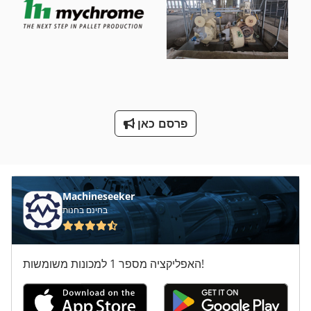
לת 16 קיי 20
מכבש פניאומטי Stanze עם כלים
מכונת כביסה ומכונת כביסה תעשיית תוכן 30 ק ג
מנשא 2 עגור 20 5 כדי
ס מ מסדרת M
פרסם כאן
Machineseeker
בחינם בחנות
האפליקציה מספר 1 למכונות משומשות!