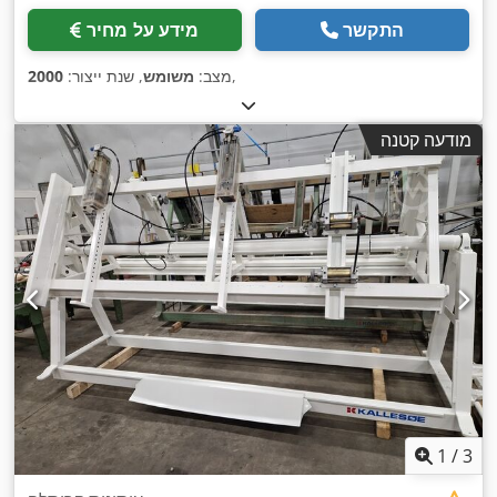
התקשר
מידע על מחיר
,
מצב:
משומש
, שנת ייצור:
2000
מודעה קטנה
1
/
3