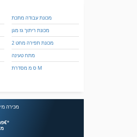
מכונת עבודה מתכת
מכונת ריתוך גז מגן
מכונת תפירה מחט 2
מתח טעינה
ס מ מסדרת M
על מיני ואנים
ריתוך טרקטור
מכונת כביסה ומכונת כביסה תעשיית תוכן 30 ק ג
מכירה מיי
*
פרסם עכשיו החל מ־‏4.49 ‏€
מח