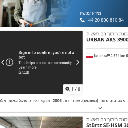
מידע עכשיו
+44 20 806 810 84
ונת ריתוך רב-ראשית
URBAN
AKS 390
Jasionka
2,374 km
1
/
8
:
מצב טוב מאוד (משומש)
, שנת ייצור:
2006
, פונקציונליות:
פועל באופן מלא
ונת ריתוך רב-ראשית
Stürtz
SE-HSM 3