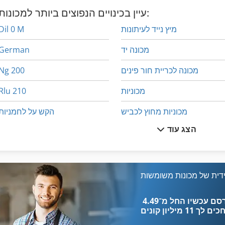
עיין בכינויים הנפוצים ביותר למכונות:
מיץ נייד לעיתונות
Dil 0 M
מכונה יד
German
מכונה לכריית חור פינים
Ng 200
מכוניות
Rlu 210
מכוניות מחוץ לכביש
הקש על לחמניות
הצג עוד
מכונת חיתוך-Off
הרכבה על המעקה
כיסוי העיתונות
מכונת לישה של בצק
כלי רכב
דית של מכונות משומשות
מכונת סגן 200 מ מ
מאכיל מכונה
כים לך
11 מיליון קונים