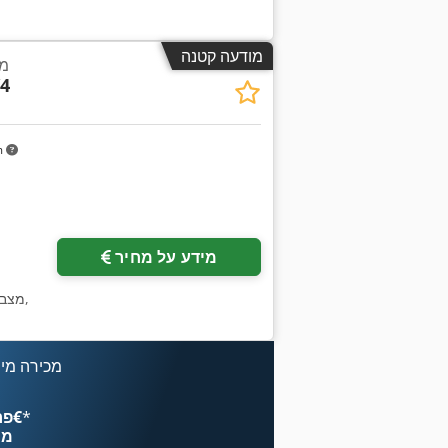
מודעה קטנה
מכ
4
m
מידע על מחיר
,
מצב
מכירה מיי
*
פרסם עכשיו החל מ־‏4.49 ‏€
מח