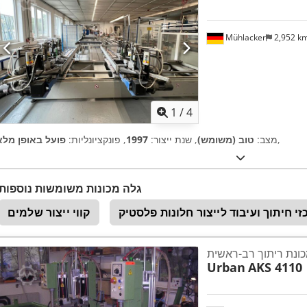
Mühlacker
2,952 k
1
/
4
,
מצב:
טוב (משומש)
, שנת ייצור:
1997
, פונקציונליות:
פועל באופן מלא
גלה מכונות משומשות נוספות
י חיתוך ועיבוד לייצור חלונות פלסטיק
קווי ייצור שלמים
ונת ריתוך רב-ראשית
Urban
AKS 4110